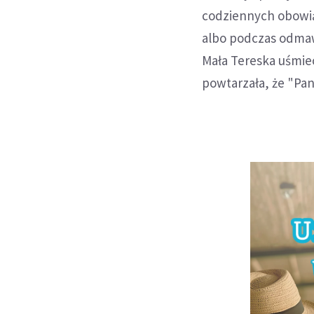
codziennych obowiąz
albo podczas odmaw
Mała Tereska uśmie
powtarzała, że "Pan