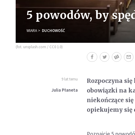
5 powodów, by spęd
WIARA
DUCHOWOŚĆ
(fot. unsplash.com / CC0 1.0)
9 lat temu
Rozpoczyna się
obowiązki na ka
Julia Płaneta
niekończące się 
opiekujemy się 
Poznajcie 5 powodó