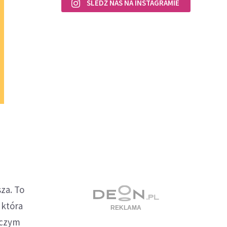
ŚLEDŹ NAS NA INSTAGRAMIE
sza. To
 która
 czym