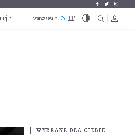
11
°
cej
Warszawa
WYBRANE DLA CIEBIE