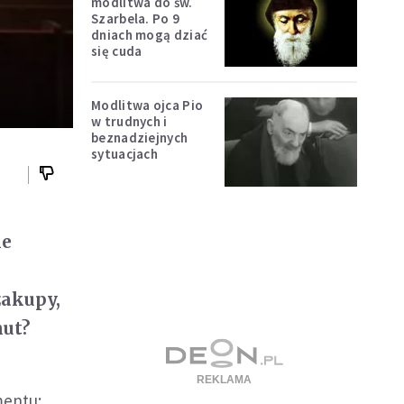
modlitwa do św.
Szarbela. Po 9
dniach mogą dziać
się cuda
Modlitwa ojca Pio
w trudnych i
beznadziejnych
sytuacjach
ne
zakupy,
nut?
mentu: