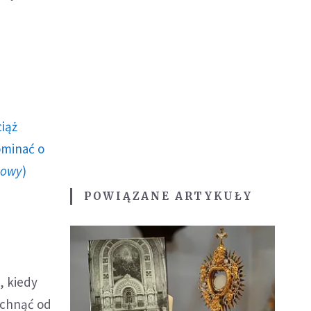
ciąż
ominać o
howy
)
POWIĄZANE ARTYKUŁY
, kiedy
tchnąć od