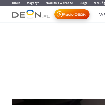
Przejdź do menu głównego
Przejdź do treści
Biblia
Magazyn
Modlitwa w drodze
Blogi
faceBó
Wy
Radio DEON