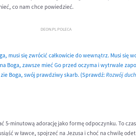
ieć, co nam chce powiedzieć.
DEON.PL POLECA
ga, musi się zwrócić całkowicie do wewnątrz. Musi się w
a Boga, zawsze mieć Go przed oczyma i wytrwale zap
dzie Boga, swój prawdziwy skarb. (Sprawdź:
Rozwój duc
 5-minutową adorację jako formę odpoczynku. To czas
siąść w ławce, spojrzeć na Jezusa i choć na chwilę ode