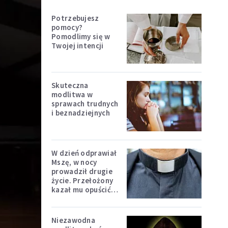
Potrzebujesz
pomocy?
Pomodlimy się w
Twojej intencji
Skuteczna
modlitwa w
sprawach trudnych
i beznadziejnych
W dzień odprawiał
Mszę, w nocy
prowadził drugie
życie. Przełożony
kazał mu opuścić
zakon
Niezawodna