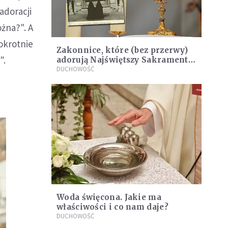
adoracji
żna?". A
okrotnie
Zakonnice, które (bez przerwy)
".
adorują Najświętszy Sakrament
od 1878 r.
DUCHOWOŚĆ
Woda święcona. Jakie ma
właściwości i co nam daje?
DUCHOWOŚĆ