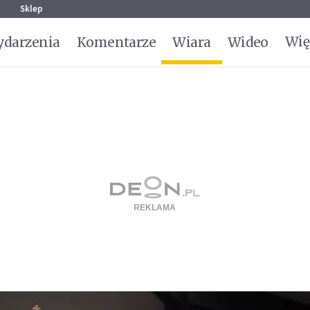
g
Sklep
Wię
darzenia
Komentarze
Wiara
Wideo