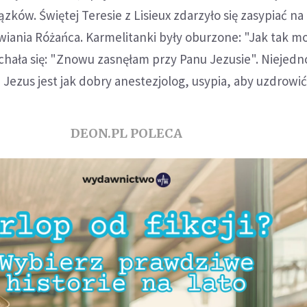
ków. Świętej Teresie z Lisieux zdarzyło się zasypiać na 
iania Różańca. Karmelitanki były oburzone: "Jak tak mo
chała się: "Znowu zasnęłam przy Panu Jezusie". Niejedn
 Jezus jest jak dobry anestezjolog, usypia, aby uzdrowić
DEON.PL POLECA