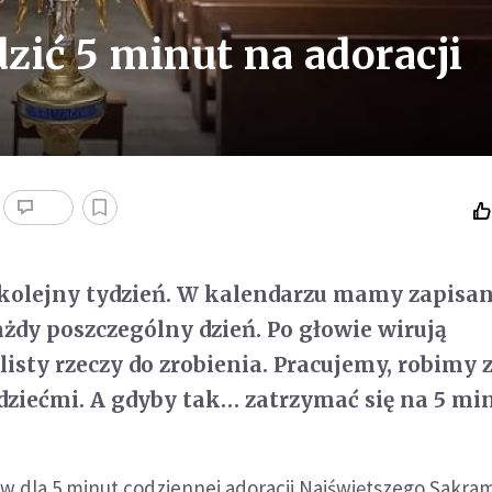
zić 5 minut na adoracji
 kolejny tydzień. W kalendarzu mamy zapisa
żdy poszczególny dzień. Po głowie wirują
listy rzeczy do zrobienia. Pracujemy, robimy 
dziećmi. A gdyby tak… zatrzymać się na 5 mi
w dla 5 minut codziennej adoracji Najświętszego Sakra