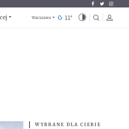
11
°
cej
Warszawa
WYBRANE DLA CIEBIE