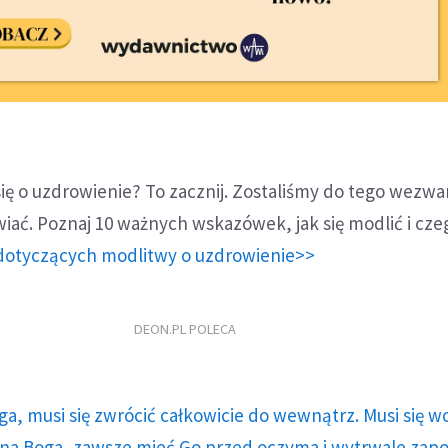
się o uzdrowienie? To zacznij. Zostaliśmy do tego wezwan
wiać. Poznaj 10 ważnych wskazówek, jak się modlić i cze
dotyczących modlitwy o uzdrowienie>>
DEON.PL POLECA
ga, musi się zwrócić całkowicie do wewnątrz. Musi się w
a Boga, zawsze mieć Go przed oczyma i wytrwale zap