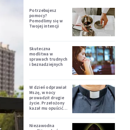
Potrzebujesz
pomocy?
Pomodlimy się w
Twojej intencji
Skuteczna
modlitwa w
sprawach trudnych
i beznadziejnych
W dzień odprawiał
Mszę, w nocy
prowadził drugie
życie. Przełożony
kazał mu opuścić
zakon
Niezawodna