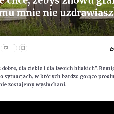
e chce, żebyś znowu gra
zemu mnie nie uzdrawiasz
t dobre, dla ciebie i dla twoich bliskich". Remi
o sytuacjach, w których bardzo gorąco pros
 nie zostajemy wysłuchani.