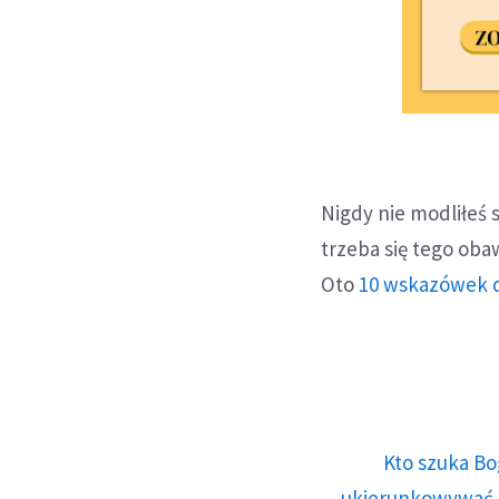
Nigdy nie modliłeś 
trzeba się tego oba
Oto
10 wskazówek 
Kto szuka Bo
ukierunkowywać n