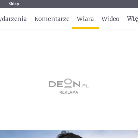
g
Sklep
Wię
darzenia
Komentarze
Wiara
Wideo