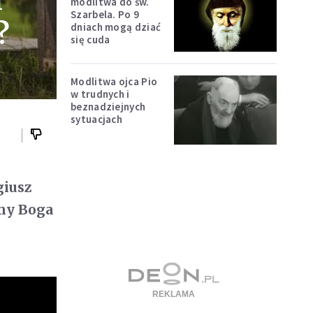
ł
modlitwa do św.
Szarbela. Po 9
?
dniach mogą dziać
się cuda
Modlitwa ojca Pio
w trudnych i
beznadziejnych
sytuacjach
giusz
imy Boga