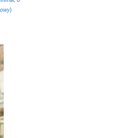
howy
)