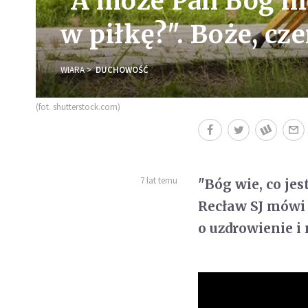
"A może Pan Bóg ni
w piłkę?". Boże, c
WIARA
DUCHOWOŚĆ
(fot. shutterstock.com)
7 lat temu
"Bóg wie, co jes
Recław SJ mówi 
o uzdrowienie i