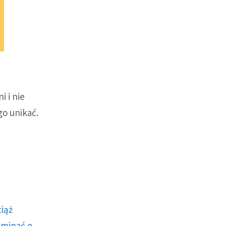
i i nie
go unikać.
ciąż
ominać o