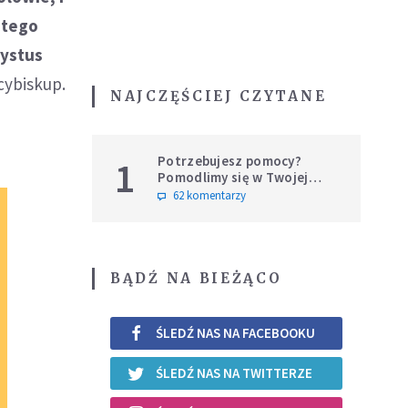
stego
rystus
rcybiskup.
NAJCZĘŚCIEJ CZYTANE
Potrzebujesz pomocy?
1
Pomodlimy się w Twojej
intencji
62 komentarzy
BĄDŹ NA BIEŻĄCO
ŚLEDŹ NAS NA FACEBOOKU
ŚLEDŹ NAS NA TWITTERZE