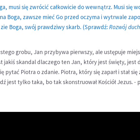
ga, musi się zwrócić całkowicie do wewnątrz. Musi się w
a Boga, zawsze mieć Go przed oczyma i wytrwale zap
dzie Boga, swój prawdziwy skarb. (Sprawdź:
Rozwój duc
stego grobu, Jan przybywa pierwszy, ale ustępuje miej
st jakiś skandal dlaczego ten Jan, który jest święty, jest
ę pytać Piotra o zdanie. Piotra, który się zaparł i stał się 
 jest tylko taka, bo tak skonstruował Kościół Jezus. - p