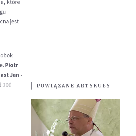
e, które
ogu
cna jest
ą obok
e.
Piotr
ast Jan -
ł pod
POWIĄZANE ARTYKUŁY