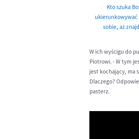
Kto szuka Bo
ukierunkowywać n
sobie, aż znaj
W ich wyścigu do pu
Piotrowi. - W tym je
jest kochający, ma si
Dlaczego? Odpowiedź
pasterz.