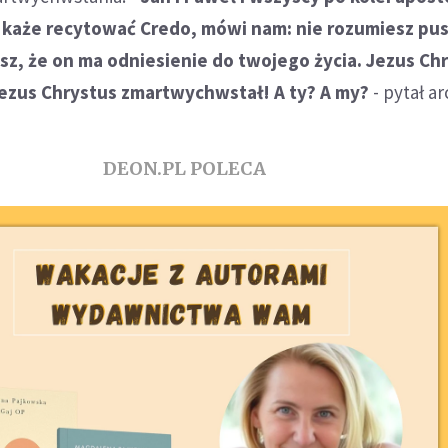
m każe recytować Credo, mówi nam: nie rozumiesz pu
isz, że on ma odniesienie do twojego życia. Jezus Ch
Jezus Chrystus zmartwychwstał! A ty? A my?
- pytał a
DEON.PL POLECA