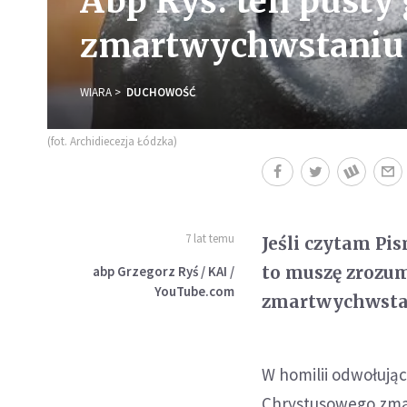
Abp Ryś: ten pust
zmartwychwstaniu
WIARA
DUCHOWOŚĆ
(fot. Archidiecezja Łódzka)
7 lat temu
Jeśli czytam Pis
to muszę zrozum
abp Grzegorz Ryś / KAI /
YouTube.com
zmartwychwstan
W homilii odwołując
Chrystusowego zma