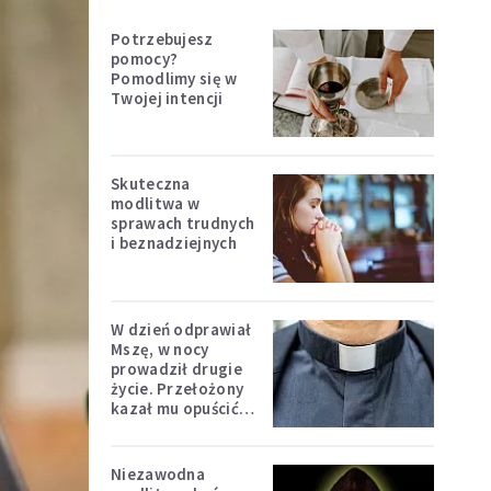
Potrzebujesz
pomocy?
Pomodlimy się w
Twojej intencji
Skuteczna
modlitwa w
sprawach trudnych
i beznadziejnych
W dzień odprawiał
Mszę, w nocy
prowadził drugie
życie. Przełożony
kazał mu opuścić
zakon
Niezawodna