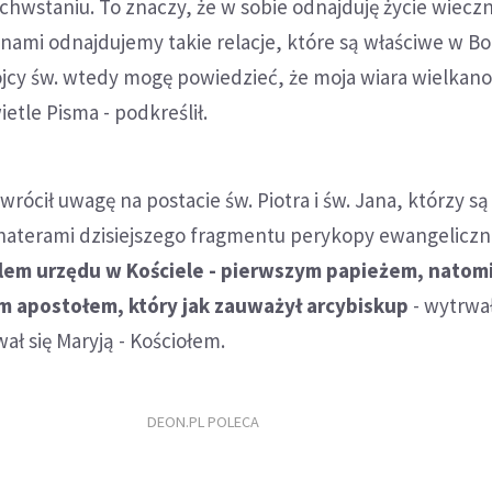
wstaniu. To znaczy, że w sobie odnajduję życie wieczn
y nami odnajdujemy takie relacje, które są właściwe w B
jcy św. wtedy mogę powiedzieć, że moja wiara wielkano
etle Pisma - podkreślił.
wrócił uwagę na postacie św. Piotra i św. Jana, którzy s
haterami dzisiejszego fragmentu perykopy ewangeliczn
lem urzędu w Kościele - pierwszym papieżem, natomi
m apostołem, który jak zauważył arcybiskup
- wytrwa
ał się Maryją - Kościołem.
DEON.PL POLECA