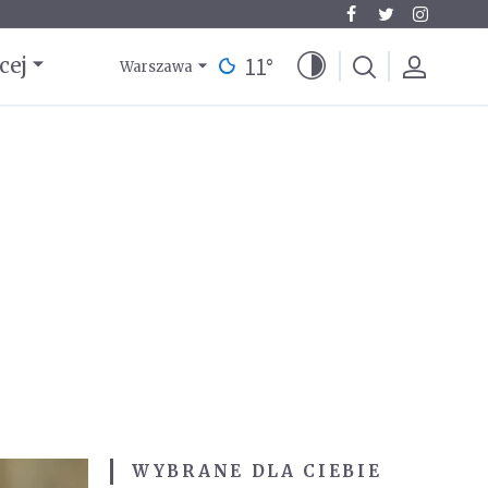
11
°
cej
Warszawa
WYBRANE DLA CIEBIE