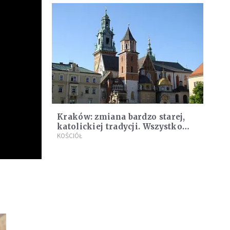
Kraków: zmiana bardzo starej,
katolickiej tradycji. Wszystko
przez... remonty
KOŚCIÓŁ