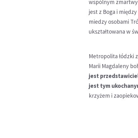
wspólnym zmartwych
jest z Boga i międz
miedzy osobami Tró
ukształtowana w świ
Metropolita łódzki z
Marii Magdaleny bo
jest przedstawicie
jest tym ukochany
krzyżem i zaopiekow