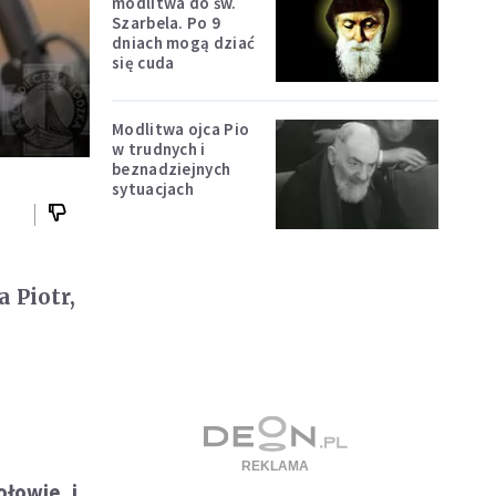
modlitwa do św.
Szarbela. Po 9
dniach mogą dziać
się cuda
Modlitwa ojca Pio
w trudnych i
beznadziejnych
sytuacjach
a Piotr,
ołowie, i