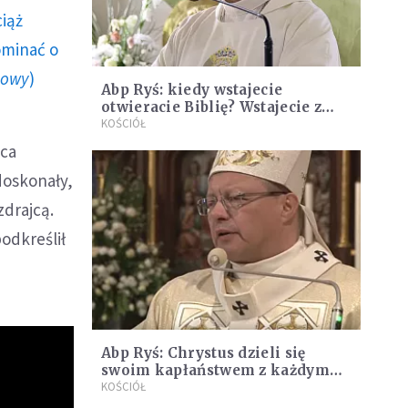
ciąż
ominać o
howy
)
Abp Ryś: kiedy wstajecie
otwieracie Biblię? Wstajecie z
taką pasją, że musicie usłyszeć,
KOŚCIÓŁ
co On ma dziś mnie do
sca
powiedzenia?
 doskonały,
zdrajcą.
odkreślił
Abp Ryś: Chrystus dzieli się
swoim kapłaństwem z każdym
ochrzczonym. Wszyscy jesteśmy
KOŚCIÓŁ
kapłanami Pana