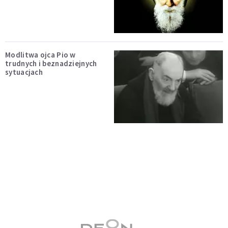
Modlitwa ojca Pio w
trudnych i beznadziejnych
sytuacjach