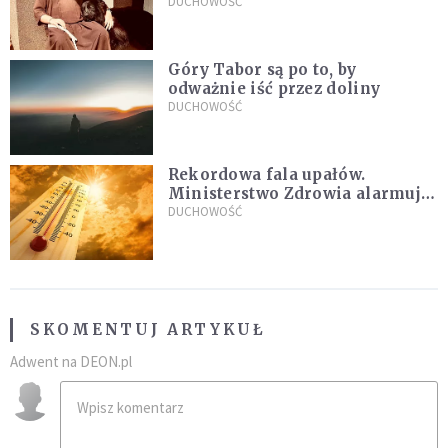
Życie w pojedynkę rzadko jest
DUCHOWOŚĆ
sielanką
Góry Tabor są po to, by
odważnie iść przez doliny
DUCHOWOŚĆ
Rekordowa fala upałów.
Ministerstwo Zdrowia alarmuje
po doświadczeniach z czerwca
DUCHOWOŚĆ
SKOMENTUJ ARTYKUŁ
Adwent na DEON.pl