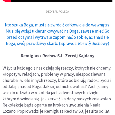
DEON.PL POLECA
Kto szuka Boga, musi się zwrócić całkowicie do wewnątrz.
Musi się wciąż ukierunkowywać na Boga, zawsze mieć Go
przed oczyma i wytrwale zapominać o sobie, aż znajdzie
Boga, swój prawdziwy skarb. (Sprawdź:
Rozwój duchowy
)
Remigiusz Recław SJ - Zerwij Kajdany
W życiu każdego z nas dzieją się rzeczy, których nie chcemy.
Kłopoty w relacjach, problemy w pracy, niespodziewana
choroba i wiele innych rzeczy, które odbierają radość życia i
oddalają nas od Boga. Jak się od nich uwolnić? Zachęcamy
was do udziału w rekolekcjach adwentowych, dzięki
którym dowiecie się, jak zerwać kajdany naszych zniewoleń.
Rekolekcje będą oparte na krokach uwolnienia Neala
Lozano. Poprowadzi je Remigiusz Recław SJ, jezuita od lat