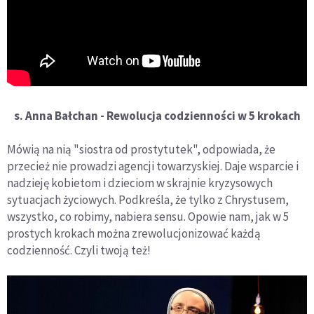
s. Anna Bałchan - Rewolucja codzienności w 5 krokach
​Mówią na nią "siostra od prostytutek", odpowiada, że
przecież nie prowadzi agencji towarzyskiej. Daje wsparcie i
nadzieję kobietom i dzieciom w skrajnie kryzysowych
sytuacjach życiowych. Podkreśla, że tylko z Chrystusem,​
wszystko, co robimy, nabiera sensu. Opowie nam, jak w 5
prostych krokach ​można zrewolucjonizować każdą
codzienność. Czyli twoją też!​