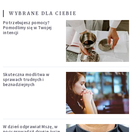
WYBRANE DLA CIEBIE
Potrzebujesz pomocy?
Pomodlimy się w Twojej
intencji
Skuteczna modlitwa w
sprawach trudnych i
beznadziejnych
W dzień odprawiał Mszę, w
nocy prowadził drugie życie.