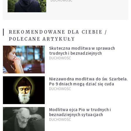
"Tacy cały czas schodzą na
DUCHOWOŚĆ
manowce"
REKOMENDOWANE DLA CIEBIE /
POLECANE ARTYKUŁY
Skuteczna modlitwa w sprawach
trudnych i beznadziejnych
DUCHOWOŚĆ
Niezawodna modlitwa do św. Szarbela.
Po 9 dniach mogą dziać się cuda
DUCHOWOŚĆ
Modlitwa ojca Pio w trudnych i
beznadziejnych sytuacjach
DUCHOWOŚĆ