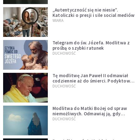
„Autentyczność się nie niesie”.
Katoliczki o presji i sile social mediów
WIARA
Telegram do św. Józefa. Modlitwa z
prośbą o szybki ratunek
DUCHOWOŚĆ
Tę modlitwę Jan Paweł II odmawiał
codziennie aż do śmierci. Podyktował
mu ją ojciec
DUCHOWOŚĆ
Modlitwa do Matki Bożej od spraw
niemożliwych. Odmawiaj ją, gdy
wszystko idzie źle
DUCHOWOŚĆ