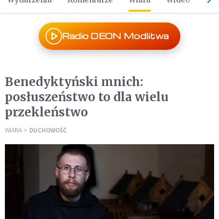
Radio DEON Modlitwa
Benedyktyński mnich:
posłuszeństwo to dla wielu
przekleństwo
WIARA
DUCHOWOŚĆ