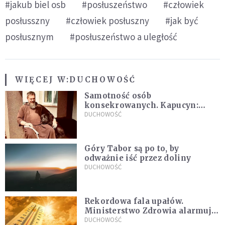
#jakub biel osb
#posłuszeństwo
#człowiek
posłusszny
#człowiek posłuszny
#jak być
posłusznym
#posłuszeństwo a uległość
WIĘCEJ W:
DUCHOWOŚĆ
Samotność osób
konsekrowanych. Kapucyn:
Życie w pojedynkę rzadko jest
DUCHOWOŚĆ
sielanką
Góry Tabor są po to, by
odważnie iść przez doliny
DUCHOWOŚĆ
Rekordowa fala upałów.
Ministerstwo Zdrowia alarmuje
po doświadczeniach z czerwca
DUCHOWOŚĆ