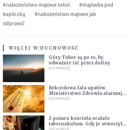
#nabożeństwo majowe tekst
#majówka pod
kapliczką
#nabożeństwo majowe jak
odprawić
WIĘCEJ W:
DUCHOWOŚĆ
Góry Tabor są po to, by
odważnie iść przez doliny
DUCHOWOŚĆ
Rekordowa fala upałów.
Ministerstwo Zdrowia alarmuje
po doświadczeniach z czerwca
DUCHOWOŚĆ
Z pożaru kościoła ocalało
tabernakulum. Gdy je otworzyli,
"zapach świeżego chleba
DUCHOWOŚĆ