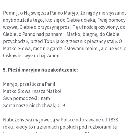
Pomnij, o Najświętsza Panno Maryjo, że nigdy nie słyszano,
abyś opuściła tego, kto się do Ciebie ucieka, Twej pomocy
wzywa, Ciebie o przyczynę prosi. Tą ufnością ożywiony, do
Ciebie, o Panno nad pannami i Matko, biegnę, do Ciebie
przychodzę, przed Tobą jako grzesznik płaczący staję. O
Matko Słowa, racz nie gardzić słowami moimi, ale usłysz je
łaskawie i wysłuchaj. Amen.
5. Pieśń maryjna na zakończenie:
Maryjo, prześliczna Pani!
Matko Słowa i nasza Matko!
Swą pomoc ześlij nam
Serca nasze niech chwalą Cię!
Nabożeństwa majowe są w Polsce odprawiane od 1838
roku, kiedy to na ziemiach polskich pod rozbiorami tę