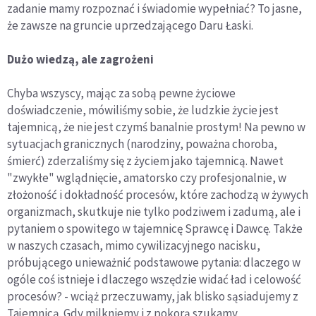
zadanie mamy rozpoznać i świadomie wypełniać? To jasne,
że zawsze na gruncie uprzedzającego Daru Łaski.
Dużo wiedzą, ale zagrożeni
Chyba wszyscy, mając za sobą pewne życiowe
doświadczenie, mówiliśmy sobie, że ludzkie życie jest
tajemnicą, że nie jest czymś banalnie prostym! Na pewno w
sytuacjach granicznych (narodziny, poważna choroba,
śmierć) zderzaliśmy się z życiem jako tajemnicą. Nawet
"zwykłe" wglądnięcie, amatorsko czy profesjonalnie, w
złożoność i dokładność procesów, które zachodzą w żywych
organizmach, skutkuje nie tylko podziwem i zadumą, ale i
pytaniem o spowitego w tajemnicę Sprawcę i Dawcę. Także
w naszych czasach, mimo cywilizacyjnego nacisku,
próbującego unieważnić podstawowe pytania: dlaczego w
ogóle coś istnieje i dlaczego wszędzie widać ład i celowość
procesów? - wciąż przeczuwamy, jak blisko sąsiadujemy z
Tajemnicą. Gdy milkniemy i z pokorą szukamy