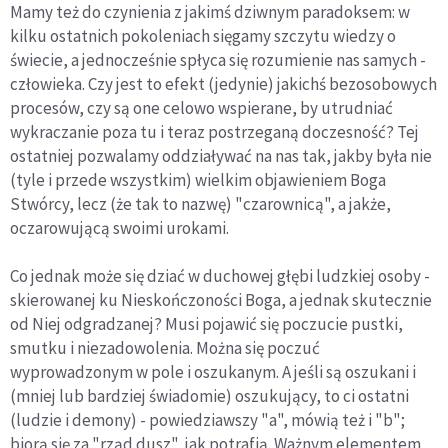
Mamy też do czynienia z jakimś dziwnym paradoksem: w
kilku ostatnich pokoleniach sięgamy szczytu wiedzy o
świecie, a jednocześnie spłyca się rozumienie nas samych -
człowieka. Czy jest to efekt (jedynie) jakichś bezosobowych
procesów, czy są one celowo wspierane, by utrudniać
wykraczanie poza tu i teraz postrzeganą doczesność? Tej
ostatniej pozwalamy oddziaływać na nas tak, jakby była nie
(tyle i przede wszystkim) wielkim objawieniem Boga
Stwórcy, lecz (że tak to nazwę) "czarownicą", a jakże,
oczarowującą swoimi urokami.
Co jednak może się dziać w duchowej głębi ludzkiej osoby -
skierowanej ku Nieskończoności Boga, a jednak skutecznie
od Niej odgradzanej? Musi pojawić się poczucie pustki,
smutku i niezadowolenia. Można się poczuć
wyprowadzonym w pole i oszukanym. A jeśli są oszukani i
(mniej lub bardziej świadomie) oszukujący, to ci ostatni
(ludzie i demony) - powiedziawszy "a", mówią też i "b";
biorą się za "rząd dusz", jak potrafią. Ważnym elementem