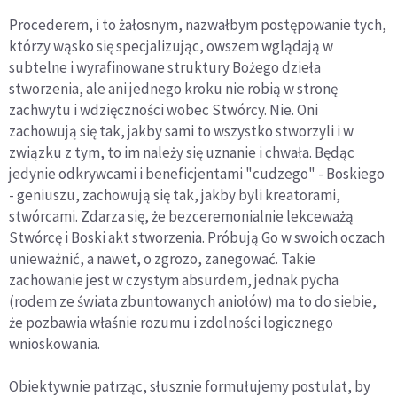
Procederem, i to żałosnym, nazwałbym postępowanie tych,
którzy wąsko się specjalizując, owszem wglądają w
subtelne i wyrafinowane struktury Bożego dzieła
stworzenia, ale ani jednego kroku nie robią w stronę
zachwytu i wdzięczności wobec Stwórcy. Nie. Oni
zachowują się tak, jakby sami to wszystko stworzyli i w
związku z tym, to im należy się uznanie i chwała. Będąc
jedynie odkrywcami i beneficjentami "cudzego" - Boskiego
- geniuszu, zachowują się tak, jakby byli kreatorami,
stwórcami. Zdarza się, że bezceremonialnie lekceważą
Stwórcę i Boski akt stworzenia. Próbują Go w swoich oczach
unieważnić, a nawet, o zgrozo, zanegować. Takie
zachowanie jest w czystym absurdem, jednak pycha
(rodem ze świata zbuntowanych aniołów) ma to do siebie,
że pozbawia właśnie rozumu i zdolności logicznego
wnioskowania.
Obiektywnie patrząc, słusznie formułujemy postulat, by