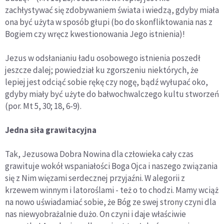
zachłystywać się zdobywaniem świata i wiedzą, gdyby miała
ona być użyta w sposób głupi (bo do skonfliktowania nas z
Bogiem czy wręcz kwestionowania Jego istnienia)!
Jezus w odsłanianiu ładu osobowego istnienia poszedł
jeszcze dalej; powiedział ku zgorszeniu niektórych, że
lepiej jest odciąć sobie rękę czy nogę, bądź wyłupać oko,
gdyby miały być użyte do bałwochwalczego kultu stworzeń
(por. Mt 5, 30; 18, 6-9).
Jedna siła grawitacyjna
Tak, Jezusowa Dobra Nowina dla człowieka cały czas
grawituje wokół wspaniałości Boga Ojca i naszego związania
się z Nim więzami serdecznej przyjaźni. W alegorii z
krzewem winnym i latoroślami - też o to chodzi. Mamy wciąż
na nowo uświadamiać sobie, że Bóg ze swej strony czyni dla
nas niewyobrażalnie dużo. On czyni i daje właściwie