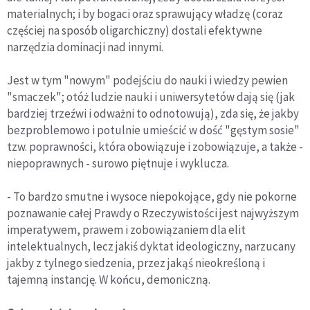
materialnych; i by bogaci oraz sprawujący władzę (coraz
częściej na sposób oligarchiczny) dostali efektywne
narzędzia dominacji nad innymi.
Jest w tym "nowym" podejściu do nauki i wiedzy pewien
"smaczek"; otóż ludzie nauki i uniwersytetów dają się (jak
bardziej trzeźwi i odważni to odnotowują), zda się, że jakby
bezproblemowo i potulnie umieścić w dość "gęstym sosie"
tzw. poprawności, która obowiązuje i zobowiązuje, a także -
niepoprawnych - surowo piętnuje i wyklucza.
- To bardzo smutne i wysoce niepokojące, gdy nie pokorne
poznawanie całej Prawdy o Rzeczywistości jest najwyższym
imperatywem, prawem i zobowiązaniem dla elit
intelektualnych, lecz jakiś dyktat ideologiczny, narzucany
jakby z tylnego siedzenia, przez jakąś nieokreśloną i
tajemną instancję. W końcu, demoniczną.