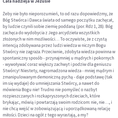
Cała nadzieja w Jezusie
Żeby nie było nieporozumień, to od razu dopowiedzmy, że
Bóg Stwórca i Dawca świata od samego początku zachęcał,
by ludzie czynili sobie ziemię poddaną (por. Rdz 1, 28). Bóg
zachęca do wydobycia z Jego arcydzieła wszystkich
złożonych w nim możliwości… To oczywiste, że z czystą
intencją zdobywana przez ludzi wiedza w niczym Bogu
Stwórcy nie zagraża. Przeciwnie, zdobyta wiedza powinna w
spontaniczny sposób - przynajmniej u mądrych i pokornych
- wywoływać coraz większy zachwyt i podziw dla geniuszu
Stwórcy! Niestety, nagromadzona wiedza - mniej mądrym i
zmanipulowanym demoniczną pychą - daje podstawę (tak
im się wydaje) do umniejszania Stwórcy, a nawet do
mówienia Bogu nie! Trudno nie pomyśleć o nazbyt
rozpieszczanych i rozkapryszonych dzieciach, które
brykając, mówią i powtarzają swoim rodzicom: nie, nie…, i
nie chcą wejść w zobowiązującą i uporządkowaną relację
miłości. Dzieci na ogół z tego wyrastają, a my?