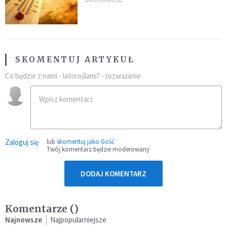
po doświadczeniach z czerwca
SKOMENTUJ ARTYKUŁ
Co będzie z nami - latoroślami? - rozważanie
Zaloguj się
lub
skomentuj jako Gość
Twój komentarz będzie moderowany
DODAJ KOMENTARZ
Komentarze (
)
Najnowsze
Najpopularniejsze