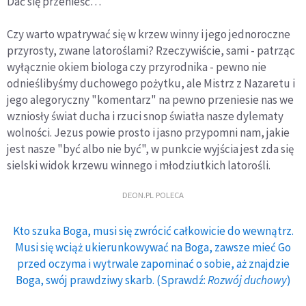
Dać się przenieść…
Czy warto wpatrywać się w krzew winny i jego jednoroczne
przyrosty, zwane latoroślami? Rzeczywiście, sami - patrząc
wyłącznie okiem biologa czy przyrodnika - pewno nie
odnieślibyśmy duchowego pożytku, ale Mistrz z Nazaretu i
jego alegoryczny "komentarz" na pewno przeniesie nas we
wzniosły świat ducha i rzuci snop światła nasze dylematy
wolności. Jezus powie prosto i jasno przypomni nam, jakie
jest nasze "być albo nie być", w punkcie wyjścia jest zda się
sielski widok krzewu winnego i młodziutkich latorośli.
DEON.PL POLECA
Kto szuka Boga, musi się zwrócić całkowicie do wewnątrz.
Musi się wciąż ukierunkowywać na Boga, zawsze mieć Go
przed oczyma i wytrwale zapominać o sobie, aż znajdzie
Boga, swój prawdziwy skarb. (Sprawdź:
Rozwój duchowy
)