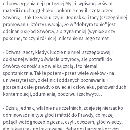
odkrywcy genialnej i potężnej Myśli, wpisanej w świat
materii i ducha, głęboko i pokornie chylili czoła przed
Stwórcą. I tak też wielu czyni! Jednak są i tacy (szczególniej
promowani), którzy uważają, że w "dobrym tonie" jest
odcinanie się od Stwórcy, a przynajmniej (wyniosłe czy
pokorne, to czyni różnicę) milczenie na Jego temat.
- Dziwna rzecz, kiedyś ludzie nie mieli szczegółowej i
dokładnej wiedzy o świecie przyrody, ale potrafili do
Stwórcy odnosić się z wielką czcią, i to niemal
spontanicznie. Także potem - przez wiele wieków - na
uniwersytetach, z definicji oddanych poznawaniu i
głoszeniu całej prawdy o świecie i człowieku, panował duch
kontemplacji, zdumienia, podziwu i zachwytu…
- Dzisiaj jednak, właśnie na uczelniach, zdaje się nierzadko
dominować nie tyle głód i miłość do Prawdy, co raczej
pożądliwość gnozeologiczna, czyli, owszem, głód wiedzy,
ale takiej i tak potraktowanej, żeby dostarczała korzyści