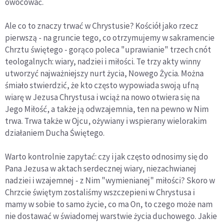
owocować.
Ale co to znaczy trwać w Chrystusie? Kościół jako rzecz
pierwszą - na gruncie tego, co otrzymujemy w sakramencie
Chrztu świętego - gorąco poleca "uprawianie" trzech cnót
teologalnych: wiary, nadziei i miłości. Te trzy akty winny
utworzyć najważniejszy nurt życia, Nowego Życia. Można
śmiało stwierdzić, że kto często wypowiada swoją ufną
wiarę w Jezusa Chrystusa i wciąż na nowo otwiera się na
Jego Miłość, a także ją odwzajemnia, ten na pewno w Nim
trwa. Trwa także w Ojcu, ożywiany i wspierany wielorakim
działaniem Ducha Świętego.
Warto kontrolnie zapytać: czy i jak często odnosimy się do
Pana Jezusa w aktach serdecznej wiary, niezachwianej
nadziei i wzajemnej - z Nim "wymienianej" miłości? Skoro w
Chrzcie świętym zostaliśmy wszczepieni w Chrystusa i
mamy w sobie to samo życie, co ma On, to czego może nam
nie dostawać w świadomej warstwie życia duchowego. Jakie