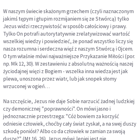
W naszym świecie skażonym grzechem (czyli naznaczonym
jakimś tępym i głupim rozmijaniem się ze Stwórcą) tylko
Jezus widzi rzeczywistość w sposób całościowy i prawy.
Tylko On potrafi autorytatywnie zrelatywizować wartość
wszelkiej wiedzy i powiedzieć, że ponad wszystko liczy się
nasza rozumna i serdeczna więź z naszym Stwórcą i Ojcem.
O tym właśnie mówi najważniejsze Przykazanie Miłości (por.
np. Mk 12, 30). W zestawieniu z absolutną ważnością naszej
życiodajnej więzi z Bogiem - wszelka inna wiedza jest jak
plewa, unoszona przez wiatr, lub jak snopek słomy
wrzuconej w ogień…
Na szczęście, Jezus nie daje Sobie narzucić żadnej ludzkiej
czy demonicznej "poprawności". On mówi jasno i
jednoznacznie przestrzega: "Cóż bowiem za korzyść
odniesie człowiek, choćby cały świat zyskał, a na swej duszy
szkodę poniósł? Albo co da człowiek w zamian za swoją
duszę?" (Mt 16, 26). Jezus mówi: lepiej jest nie