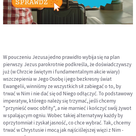
W pouczeniu Jezusa jedno prawidło wybija się na plan
pierwszy. Jezus parokrotnie podkreśla, że doświadczywszy
już (w Chrzcie świętym i fundamentalnym akcie wiary)
wszczepienia w Jego Osobę i jego bezkresny świat
Ewangelii, winniśmy ze wszystkich sił zabiegać o to, by
trwać w Nim i nie dać się od Niego odłączyć. To podstawowy
imperatyw, którego należy się trzymać, jeśli chcemy
"przynieść owoc obfity", a nie marnieć i kończyć swój żywot
w spalającym ogniu. Wobec takiej alternatywy każdy by
oprzytomniał i zyskał jasność, co chce wybrać. Tak, chcemy
trwać w Chrystusie i mocą jak najściślejszej więzi z Nim -