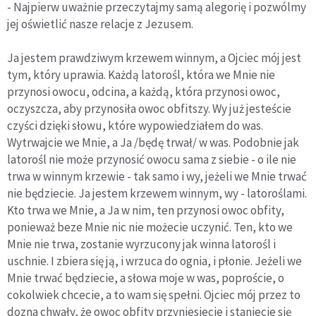
- Najpierw uważnie przeczytajmy samą alegorię i pozwólmy
jej oświetlić nasze relacje z Jezusem.
Ja jestem prawdziwym krzewem winnym, a Ojciec mój jest
tym, który uprawia. Każdą latorośl, która we Mnie nie
przynosi owocu, odcina, a każdą, która przynosi owoc,
oczyszcza, aby przynosiła owoc obfitszy. Wy już jesteście
czyści dzięki słowu, które wypowiedziałem do was.
Wytrwajcie we Mnie, a Ja /będę trwał/ w was. Podobnie jak
latorośl nie może przynosić owocu sama z siebie - o ile nie
trwa w winnym krzewie - tak samo i wy, jeżeli we Mnie trwać
nie będziecie. Ja jestem krzewem winnym, wy - latoroślami.
Kto trwa we Mnie, a Ja w nim, ten przynosi owoc obfity,
ponieważ beze Mnie nic nie możecie uczynić. Ten, kto we
Mnie nie trwa, zostanie wyrzucony jak winna latorośl i
uschnie. I zbiera się ją, i wrzuca do ognia, i płonie. Jeżeli we
Mnie trwać będziecie, a słowa moje w was, poproście, o
cokolwiek chcecie, a to wam się spełni. Ojciec mój przez to
dozna chwały, że owoc obfity przyniesiecie i staniecie się