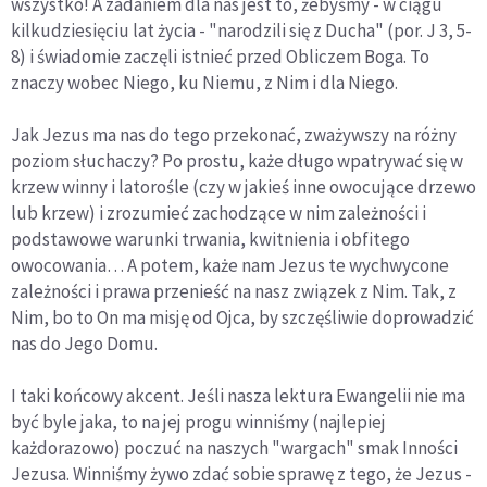
wszystko! A zadaniem dla nas jest to, żebyśmy - w ciągu
kilkudziesięciu lat życia - "narodzili się z Ducha" (por. J 3, 5-
8) i świadomie zaczęli istnieć przed Obliczem Boga. To
znaczy wobec Niego, ku Niemu, z Nim i dla Niego.
Jak Jezus ma nas do tego przekonać, zważywszy na różny
poziom słuchaczy? Po prostu, każe długo wpatrywać się w
krzew winny i latorośle (czy w jakieś inne owocujące drzewo
lub krzew) i zrozumieć zachodzące w nim zależności i
podstawowe warunki trwania, kwitnienia i obfitego
owocowania… A potem, każe nam Jezus te wychwycone
zależności i prawa przenieść na nasz związek z Nim. Tak, z
Nim, bo to On ma misję od Ojca, by szczęśliwie doprowadzić
nas do Jego Domu.
I taki końcowy akcent. Jeśli nasza lektura Ewangelii nie ma
być byle jaka, to na jej progu winniśmy (najlepiej
każdorazowo) poczuć na naszych "wargach" smak Inności
Jezusa. Winniśmy żywo zdać sobie sprawę z tego, że Jezus -