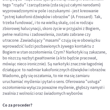
tego "rządu" i zarządzania (zda się już całymi narodami)
wyprowadzonymi w pole i oszukanymi - jest kreowanie
"pstrej kakofonii dźwięków i obrazów" (A. Frossard). Tak,
trzeba fundować, i to na wielką skalę, coś w rodzaju
zbiorowej halucynacji, skoro życie w przyjaźni z Bogiem,
pełne realizmu i zadowolenia, zostało zabrane czy
utracone. Zawiadujący "masami" czują się w obowiązku
wprowadzić ludzi pozbawionych żywego kontaktu z
Bogiem w stan oszołomienia. Czym? Narkotyki są zakazane,
bo niszczą nazbyt gwałtownie (a kto będzie pracował,
mówiąc nieco ironicznie). Są narkotyki znacznie łagodniej
działające: to nadmiar kakofonicznych dźwięków i obrazów.
Wiadomo, gdy się oszałamia, to nie ma się zamiaru
uruchamiać myślenia i pytań o sens. Oferowana "usługa"
oszołomienia wyłącza poważne myślenie, głębszy namysł i
zwalnia z wolności oraz świadomych wyborów.
Co za proceder?