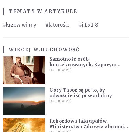
TEMATY W ARTYKULE
#krzew winny
#latorośle
#j 15 1-8
WIĘCEJ W:
DUCHOWOŚĆ
Samotność osób
konsekrowanych. Kapucyn:
Życie w pojedynkę rzadko jest
DUCHOWOŚĆ
sielanką
Góry Tabor są po to, by
odważnie iść przez doliny
DUCHOWOŚĆ
Rekordowa fala upałów.
Ministerstwo Zdrowia alarmuje
DUCHOWOŚĆ