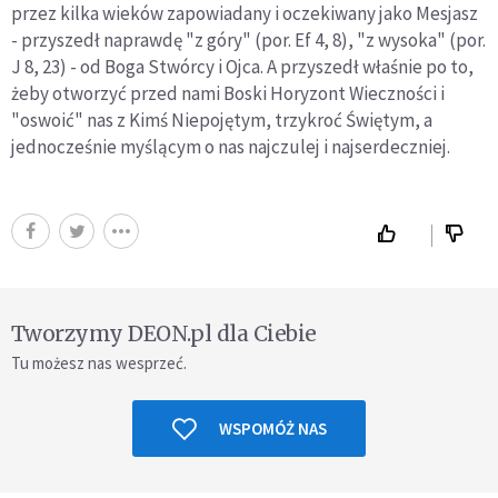
przez kilka wieków zapowiadany i oczekiwany jako Mesjasz
- przyszedł naprawdę "z góry" (por. Ef 4, 8), "z wysoka" (por.
J 8, 23) - od Boga Stwórcy i Ojca. A przyszedł właśnie po to,
żeby otworzyć przed nami Boski Horyzont Wieczności i
"oswoić" nas z Kimś Niepojętym, trzykroć Świętym, a
jednocześnie myślącym o nas najczulej i najserdeczniej.
Tworzymy DEON.pl dla Ciebie
Tu możesz nas wesprzeć.
WSPOMÓŻ NAS