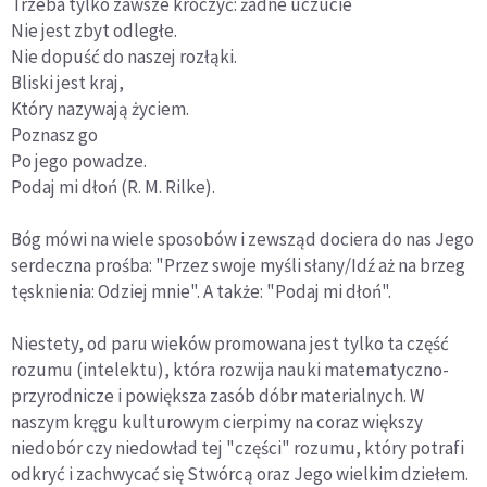
Trzeba tylko zawsze kroczyć: żadne uczucie
Nie jest zbyt odległe.
Nie dopuść do naszej rozłąki.
Bliski jest kraj,
Który nazywają życiem.
Poznasz go
Po jego powadze.
Podaj mi dłoń (R. M. Rilke).
Bóg mówi na wiele sposobów i zewsząd dociera do nas Jego
serdeczna prośba: "Przez swoje myśli słany/Idź aż na brzeg
tęsknienia: Odziej mnie". A także: "Podaj mi dłoń".
Niestety, od paru wieków promowana jest tylko ta część
rozumu (intelektu), która rozwija nauki matematyczno-
przyrodnicze i powiększa zasób dóbr materialnych. W
naszym kręgu kulturowym cierpimy na coraz większy
niedobór czy niedowład tej "części" rozumu, który potrafi
odkryć i zachwycać się Stwórcą oraz Jego wielkim dziełem.