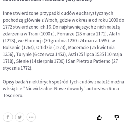
Inne stwierdzone przypadki cudów eucharystycznych
pochodzą głównie z Włoch, gdzie w okresie od roku 1000 do
1772 stwierdzono ich 16. Do najsławniejszych z nich należą
zdarzenia w Trani (1000 r.), Ferrarze (28 marca 1171), Alatri
(1228), we Florencji (30 grudnia 1230 i 24 marca 1595), w
Bolsenie (1264), Offidzie (1273), Maceracie (25 kwietnia
1356), Turynie (6 czerwca 1453), Asti (25 lipca 1535 i 10 maja
1718), Sienie (14 sierpnia 1730) i San Pietro a Patierno (27
stycznia 1772).
Opisy badań niektórych spośród tych cudów znaleźć można
w książce "Niewidzialne. Nowe dowody" autorstwa Rona
Tesoriero.