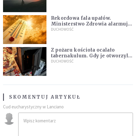
Rekordowa fala upałów.
Ministerstwo Zdrowia alarmuje
po doświadczeniach z czerwca
DUCHOWOŚĆ
Z pożaru kościoła ocalało
tabernakulum. Gdy je otworzyli,
"zapach świeżego chleba
DUCHOWOŚĆ
zdominował smród spalenizny"
SKOMENTUJ ARTYKUŁ
Cud eucharystyczny w Lanciano