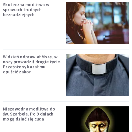
Skuteczna modlitwa w
sprawach trudnych i
beznadziejnych
W dzień odprawiał Mszę, w
nocy prowadził drugie życie.
Przełożony kazał mu
opuścić zakon
Niezawodna modlitwa do
św. Szarbela. Po 9 dniach
mogą dziać się cuda