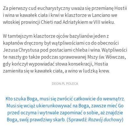
Za pierwszy cud eucharystyczny uważa się przemianę Hostii
i wina w kawałek ciała i krwi w klasztorze w Lanciano we
włoskiej prowincji Chieti nad Adriatykiem w VIII wieku.
W tamtejszym klasztorze ojców bazylianów jeden z
kapłanów dręczony był wątpliwościami co do obecności
Jezusa Chrystusa pod postaciami chleba i wina. Wątpliwości
te naszły go także podczas sprawowanej Mszy św. Wówczas,
gdy kończył wypowiadać słowa konsekracji, Hostia
zamieniła się w kawałek ciała, a wino w ludzką krew.
DEON.PL POLECA
Kto szuka Boga, musi się zwrócić całkowicie do wewnątrz.
Musi się wciąż ukierunkowywać na Boga, zawsze mieć Go
przed oczyma i wytrwale zapominać o sobie, aż znajdzie
Boga, swój prawdziwy skarb. (Sprawdź:
Rozwój duchowy
)