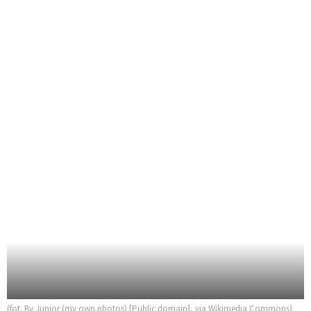
(fot. By Junior (my own photos) [Public domain], via Wikimedia Commons)