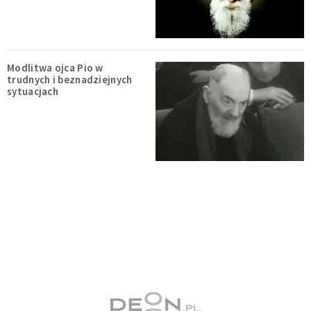
Modlitwa ojca Pio w
trudnych i beznadziejnych
sytuacjach