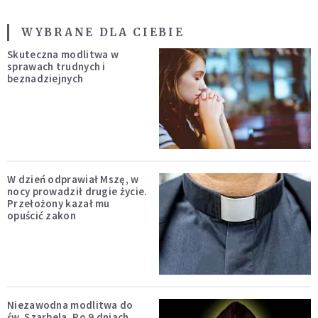
WYBRANE DLA CIEBIE
Skuteczna modlitwa w
sprawach trudnych i
beznadziejnych
W dzień odprawiał Mszę, w
nocy prowadził drugie życie.
Przełożony kazał mu
opuścić zakon
Niezawodna modlitwa do
św. Szarbela. Po 9 dniach