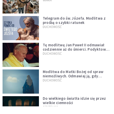
WIARA
Telegram do św. Józefa. Modlitwa z
prośbą o szybki ratunek
DUCHOWOŚĆ
Tę modlitwę Jan Paweł II odmawiał
codziennie aż do śmierci. Podyktował
mu ją ojciec
DUCHOWOŚĆ
Modlitwa do Matki Bożej od spraw
niemożliwych. Odmawiaj ją, gdy
wszystko idzie źle
DUCHOWOŚĆ
Do wielkiego światła idzie się przez
wielkie ciemności
CZYTELNIA