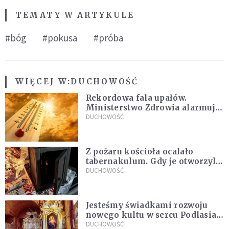
TEMATY W ARTYKULE
#bóg
#pokusa
#próba
WIĘCEJ W:
DUCHOWOŚĆ
Rekordowa fala upałów.
Ministerstwo Zdrowia alarmuje
po doświadczeniach z czerwca
DUCHOWOŚĆ
Z pożaru kościoła ocalało
tabernakulum. Gdy je otworzyli,
"zapach świeżego chleba
DUCHOWOŚĆ
zdominował smród spalenizny"
Jesteśmy świadkami rozwoju
nowego kultu w sercu Podlasia.
"Ruszyła prawdziwa lawina
DUCHOWOŚĆ