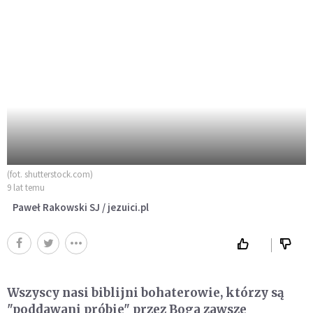
(fot. shutterstock.com)
9 lat temu
Paweł Rakowski SJ / jezuici.pl
Wszyscy nasi biblijni bohaterowie, którzy są
"poddawani próbie" przez Boga zawsze