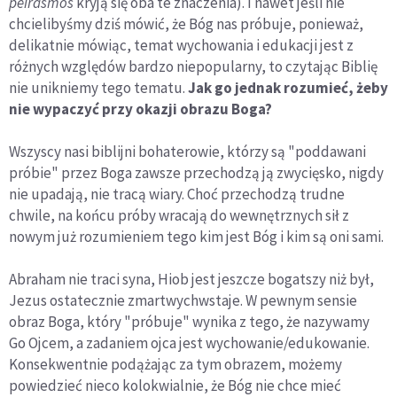
peirasmos
kryją się oba te znaczenia). I nawet jeśli nie
chcielibyśmy dziś mówić, że Bóg nas próbuje, ponieważ,
delikatnie mówiąc, temat wychowania i edukacji jest z
różnych względów bardzo niepopularny, to czytając Biblię
nie unikniemy tego tematu.
Jak go jednak rozumieć, żeby
nie wypaczyć przy okazji obrazu Boga?
Wszyscy nasi biblijni bohaterowie, którzy są "poddawani
próbie" przez Boga zawsze przechodzą ją zwycięsko, nigdy
nie upadają, nie tracą wiary. Choć przechodzą trudne
chwile, na końcu próby wracają do wewnętrznych sił z
nowym już rozumieniem tego kim jest Bóg i kim są oni sami.
Abraham nie traci syna, Hiob jest jeszcze bogatszy niż był,
Jezus ostatecznie zmartwychwstaje. W pewnym sensie
obraz Boga, który "próbuje" wynika z tego, że nazywamy
Go Ojcem, a zadaniem ojca jest wychowanie/edukowanie.
Konsekwentnie podążając za tym obrazem, możemy
powiedzieć nieco kolokwialnie, że Bóg nie chce mieć