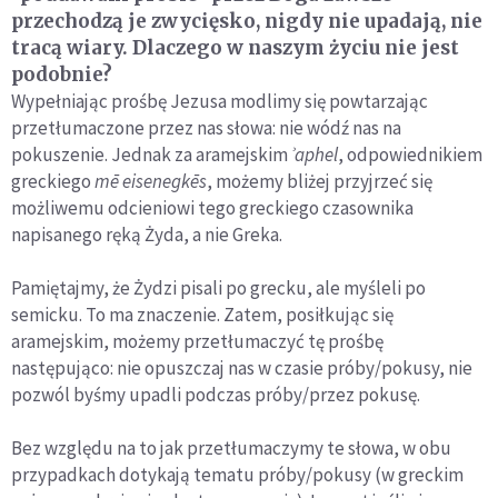
przechodzą je zwycięsko, nigdy nie upadają, nie
tracą wiary. Dlaczego w naszym życiu nie jest
podobnie?
Wypełniając prośbę Jezusa modlimy się powtarzając
przetłumaczone przez nas słowa: nie wódź nas na
pokuszenie. Jednak za aramejskim
ʾaphel
, odpowiednikiem
greckiego
mē eisenegkēs
, możemy bliżej przyjrzeć się
możliwemu odcieniowi tego greckiego czasownika
napisanego ręką Żyda, a nie Greka.
Pamiętajmy, że Żydzi pisali po grecku, ale myśleli po
semicku. To ma znaczenie. Zatem, posiłkując się
aramejskim, możemy przetłumaczyć tę prośbę
następująco: nie opuszczaj nas w czasie próby/pokusy, nie
pozwól byśmy upadli podczas próby/przez pokusę.
Bez względu na to jak przetłumaczymy te słowa, w obu
przypadkach dotykają tematu próby/pokusy (w greckim