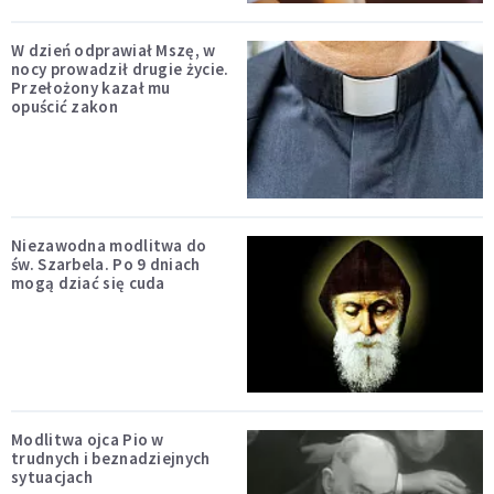
W dzień odprawiał Mszę, w
nocy prowadził drugie życie.
Przełożony kazał mu
opuścić zakon
Niezawodna modlitwa do
św. Szarbela. Po 9 dniach
mogą dziać się cuda
Modlitwa ojca Pio w
trudnych i beznadziejnych
sytuacjach