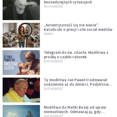
beznadziejnych sytuacjach
DUCHOWOŚĆ
„Autentyczność się nie niesie”.
Katoliczki o presji i sile social mediów
WIARA
Telegram do św. Józefa. Modlitwa z
prośbą o szybki ratunek
DUCHOWOŚĆ
Tę modlitwę Jan Paweł II odmawiał
codziennie aż do śmierci. Podyktował
mu ją ojciec
DUCHOWOŚĆ
Modlitwa do Matki Bożej od spraw
niemożliwych. Odmawiaj ją, gdy
wszystko idzie źle
DUCHOWOŚĆ