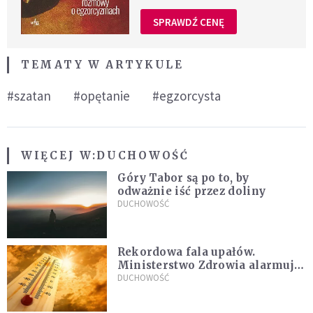
SPRAWDŹ CENĘ
TEMATY W ARTYKULE
#szatan
#opętanie
#egzorcysta
WIĘCEJ W:
DUCHOWOŚĆ
Góry Tabor są po to, by
odważnie iść przez doliny
DUCHOWOŚĆ
Rekordowa fala upałów.
Ministerstwo Zdrowia alarmuje
po doświadczeniach z czerwca
DUCHOWOŚĆ