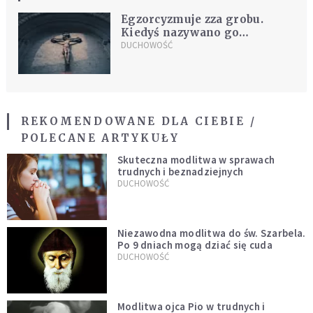
Egzorcyzmuje zza grobu.
Kiedyś nazywano go
mordercą
DUCHOWOŚĆ
REKOMENDOWANE DLA CIEBIE /
POLECANE ARTYKUŁY
Skuteczna modlitwa w sprawach
trudnych i beznadziejnych
DUCHOWOŚĆ
Niezawodna modlitwa do św. Szarbela.
Po 9 dniach mogą dziać się cuda
DUCHOWOŚĆ
Modlitwa ojca Pio w trudnych i