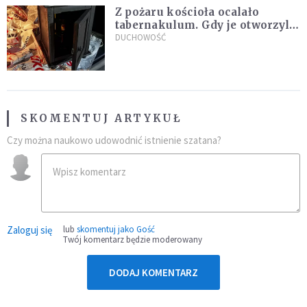
Z pożaru kościoła ocalało
tabernakulum. Gdy je otworzyli,
"zapach świeżego chleba
DUCHOWOŚĆ
zdominował smród spalenizny"
SKOMENTUJ ARTYKUŁ
Czy można naukowo udowodnić istnienie szatana?
Zaloguj się
lub
skomentuj jako Gość
Twój komentarz będzie moderowany
DODAJ KOMENTARZ