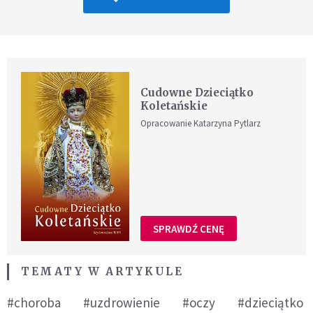
Cudowne Dzieciątko
Koletańskie
Opracowanie Katarzyna Pytlarz
SPRAWDŹ CENĘ
TEMATY W ARTYKULE
#choroba
#uzdrowienie
#oczy
#dzieciątko