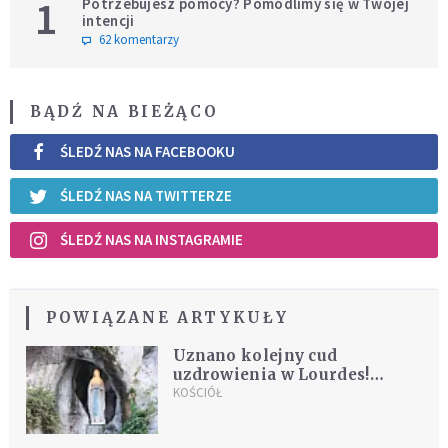
1
Potrzebujesz pomocy? Pomodlimy się w Twojej
intencji
62 komentarzy
BĄDŹ NA BIEŻĄCO
ŚLEDŹ NAS NA FACEBOOKU
ŚLEDŹ NAS NA TWITTERZE
ŚLEDŹ NAS NA INSTAGRAMIE
POWIĄZANE ARTYKUŁY
Uznano kolejny cud
uzdrowienia w Lourdes!
Lekarze rozkładają ręce: to
KOŚCIÓŁ
niewytłumaczalne