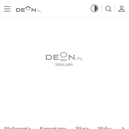
Przejdź do menu głównego
Przejdź do treści
Wydarzenia
Komentarze
Wiara
Wideo
Po 