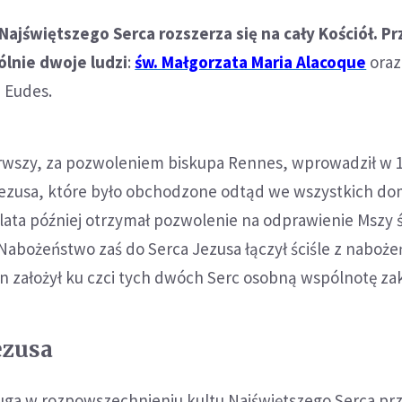
 Najświętszego Serca rozszerza się na cały Kościół. Pr
ólnie dwoje ludzi
:
św. Małgorzata Maria Alacoque
oraz 
 Eudes.
erwszy, za pozwoleniem biskupa Rennes, wprowadził w 1
Jezusa, które było obchodzone odtąd we wszystkich do
lata później otrzymał pozwolenie na odprawienie Mszy ś
 Nabożeństwo zaś do Serca Jezusa łączył ściśle z nabo
on założył ku czci tych dwóch Serc osobną wspólnotę z
ezusa
uga w rozpowszechnieniu kultu Najświętszego Serca pr