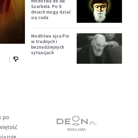
modlitwa do św.
Szarbela. Po 9
dniach mogą dziać
się cuda
Modlitwa ojca Pio
w trudnych i
beznadziejnych
sytuacjach
k po
świętość
wiązuje