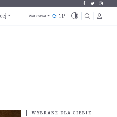
11
°
cej
Warszawa
WYBRANE DLA CIEBIE