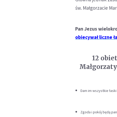
św. Małgorzacie Mar
Pan Jezus wielokro
obiecywał liczne ł
12 obie
Małgorzaty
Dam im wszystkie łaski
Zgoda i pokój będą pan