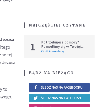
NAJCZĘŚCIEJ CZYTANE
a Jezusa
Potrzebujesz pomocy?
1
Pomodlimy się w Twojej
bitego
intencji
62 komentarzy
zne tej
e Jezusa
BĄDŹ NA BIEŻĄCO
ŚLEDŹ NAS NA FACEBOOKU
y to
owego.
ŚLEDŹ NAS NA TWITTERZE