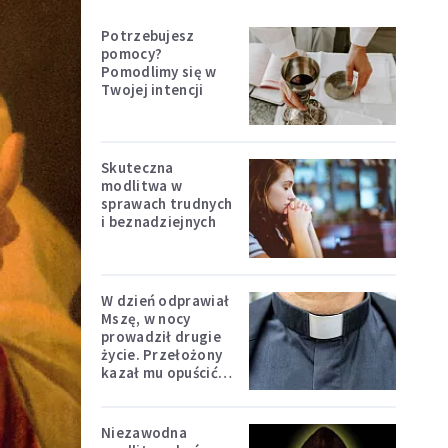
Potrzebujesz
pomocy?
Pomodlimy się w
Twojej intencji
Skuteczna
modlitwa w
sprawach trudnych
i beznadziejnych
W dzień odprawiał
Mszę, w nocy
prowadził drugie
życie. Przełożony
kazał mu opuścić
zakon
Niezawodna