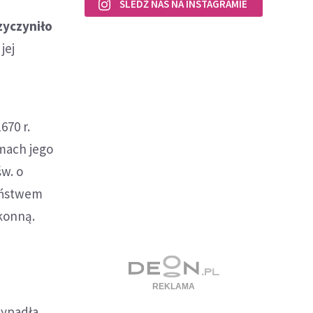
ŚLEDŹ NAS NA INSTAGRAMIE
zyczyniło
jej
670 r.
mach jego
w. o
żeństwem
akonną.
zypadła