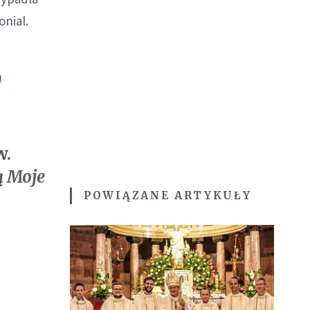
onial.
a
w.
ą Moje
POWIĄZANE ARTYKUŁY