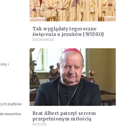
Tak wyglądały tegoroczne
święcenia u jezuitów [WIDEO]
DUCHOWOŚĆ
ony i
zych piątków
Brat Albert patrzył sercem
 sakramentów
przepełnionym miłością
KOŚCIÓŁ