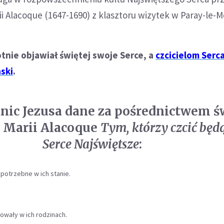
ii Alacoque (1647-1690) z klasztoru wizytek w Paray-le-M
tnie objawiał świętej swoje Serce, a
czcicielom Serc
aski
.
tnic Jezusa dane za pośrednictwem ś
 Marii Alacoque
Tym, którzy czcić będ
Serce Najświętsze
:
 potrzebne w ich stanie.
owały w ich rodzinach.