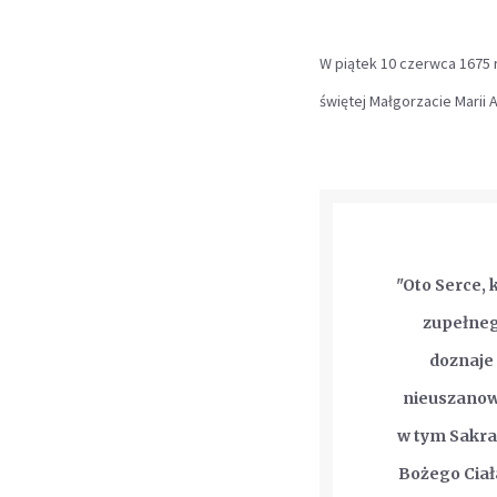
W piątek 10 czerwca 1675 
świętej Małgorzacie Marii 
"Oto Serce, 
zupełnego
doznaje 
nieuszanowa
w tym Sakra
Bożego Ciał