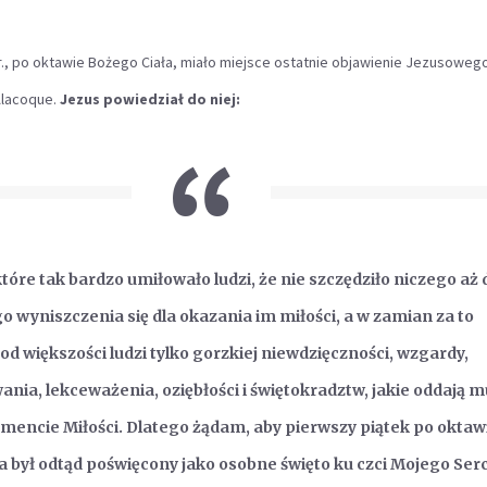
r., po oktawie Bożego Ciała, miało miejsce ostatnie objawienie Jezusoweg
Alacoque.
Jezus powiedział do niej:
które tak bardzo umiłowało ludzi, że nie szczędziło niczego aż 
 wyniszczenia się dla okazania im miłości, a w zamian za to
od większości ludzi tylko gorzkiej niewdzięczności, wzgardy,
nia, lekceważenia, oziębłości i świętokradztw, jakie oddają m
mencie Miłości. Dlatego żądam, aby pierwszy piątek po oktaw
a był odtąd poświęcony jako osobne święto ku czci Mojego Ser