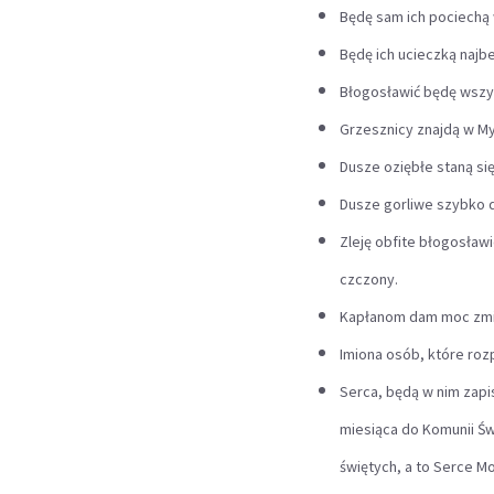
Będę sam ich pociechą 
Będę ich ucieczką najbe
Błogosławić będę wszy
Grzesznicy znajdą w My
Dusze oziębłe staną się
Dusze gorliwe szybko d
Zleję obfite błogosła
czczony.
Kapłanom dam moc zmię
Imiona osób, które r
Serca, będą w nim zapi
miesiąca do Komunii Św
świętych, a to Serce Mo