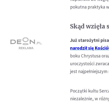
pokutna praktyka w
Skąd wzięła 
Już starożytni pis
narodził się Kośció
boku Chrystusa oraz
uroczystości zwraca
jest najpełniejszy
Początki kultu Serc
niezależnie, w róż