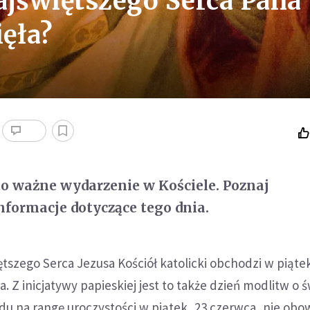
ajświętszego Serca Pana
ięła?
to ważne wydarzenie w Kościele. Poznaj
nformacje dotyczące tego dnia.
tszego Serca Jezusa Kościół katolicki obchodzi w piąte
. Z inicjatywy papieskiej jest to także dzień modlitw o 
u na rangę uroczystości w piątek, 23 czerwca, nie obo