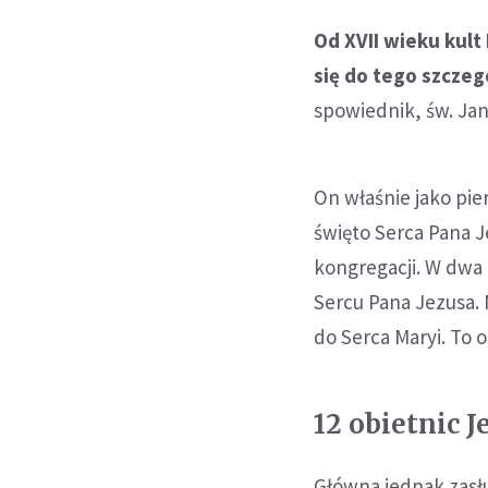
Od XVII wieku kult
się do tego szczeg
spowiednik, św. Jan
On właśnie jako pi
święto Serca Pana 
kongregacji. W dwa 
Sercu Pana Jezusa.
do Serca Maryi. To 
12 obietnic J
Główna jednak zasł