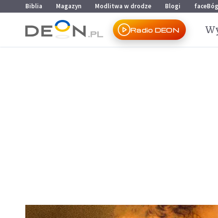
Przejdź do menu głównego
Przejdź do treści
Biblia
Magazyn
Modlitwa w drodze
Blogi
faceBó
Wy
Radio DEON