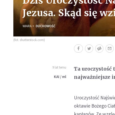
Dziś Uroczystość N
Jezusa. Skąd się wz
WIARA
DUCHOWOŚĆ
(fot. shutterstock.com)
9 lat temu
Ta uroczystość 
najważniejsze i
KAI / ml
Uroczystość Najświę
oktawie Bożego Ciała
kapłanów. Ze względ