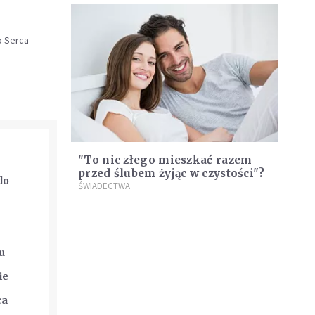
o Serca
"To nic złego mieszkać razem
przed ślubem żyjąc w czystości"?
do
ŚWIADECTWA
u
ie
ca