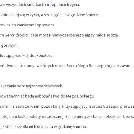
we wszystkich smutkach i utrapieniach życia.
zpieczniejszą w życiu, a szczególnie w godzinę śmierci.
stkim ich zamiarom i sprawom.
m Sercu źródło i całe morze niewyczerpanego nigdy miłosierdzia.
 gorliwymi.
ostąpią wielkiej doskonałości.
wieństwo na te domy, w których obraz Serca Mego Boskiego będzie zawiesz
kczania serc najzatwardzialszych.
ozpowszechniać będą nabożeństwo do Mego Boskiego
sane i na zawsze w nim pozostaną.
Przystępującym przez 9 z rzędu pierws
iętej dam łaskę pokuty ostatecznej, że nie umrą w stanie niełaski ani bez
je stanie się dla nich ucieczką w godzinę śmierci.