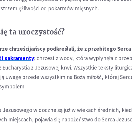
strzemięźliwości od pokarmów mięsnych.
się ta uroczystość?
arze chrześcijańscy podkreślali, że z przebitego Serc
ł i sakramenty
: chrzest z wody, która wypłynęła z prze
 Eucharystia z Jezusowej krwi. Wszystkie teksty liturgic
ją uwagę przede wszystkim na Bożą miłość, której Serc
m symbolem.
a Jezusowego widoczne są już w wiekach średnich, kied
nych miejscach, pojawia się nabożeństwo do Serca Jezus