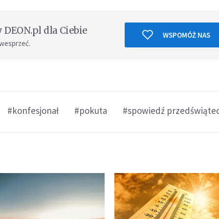
DEON.pl dla Ciebie
WSPOMÓŻ NAS
 wesprzeć.
#konfesjonał
#pokuta
#spowiedź przedświąte