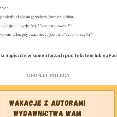
acie?
spowiedzi z każdym grzechem (również lekkim)?
ejmujcie decyzję, że już "czas na spowiedź"?
omunii tylko, gdy uważacie, że jesteście "zupełnie czyści"?
ia napiszcie w komentarzach pod tekstem lub na Fac
DEON.PL POLECA