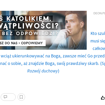
DEON.P
Kto szu
musi si
całkow
ę wciąż ukierunkowywać na Boga, zawsze mieć Go przed
ać o sobie, aż znajdzie Boga, swój prawdziwy skarb. (
Rozwój duchowy
)