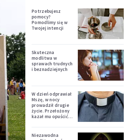
Potrzebujesz
pomocy?
Pomodlimy się w
Twojej intencji
Skuteczna
modlitwa w
sprawach trudnych
i beznadziejnych
W dzień odprawiał
Mszę, w nocy
prowadził drugie
życie. Przełożony
kazał mu opuścić
zakon
Niezawodna