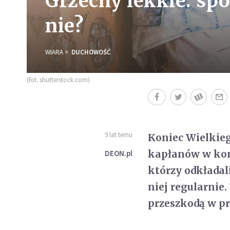
Grzechy lekkie: spo
nie?
WIARA
DUCHOWOŚĆ
(fot. shutterstock.com)
9 lat temu
Koniec Wielkieg
kapłanów w konf
DEON.pl
którzy odkładal
niej regularnie
przeszkodą w pr