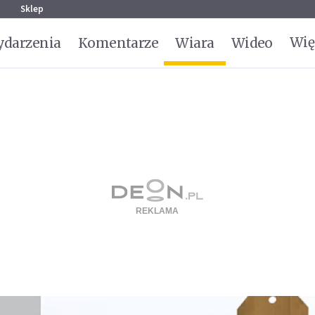
g
Sklep
Wię
darzenia
Komentarze
Wiara
Wideo