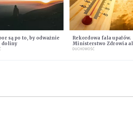
or są po to, by odważnie
Rekordowa fala upałów.
z doliny
Ministerstwo Zdrowia a
Ć
po doświadczeniach z cz
DUCHOWOŚĆ