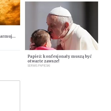
larmuje
erwca
Papież: konfesjonały muszą być
otwarte zawsze!
SERWIS PAPIESKI