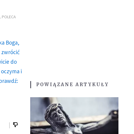
L POLECA
ka Boga,
ę zwrócić
icie do
 oczyma i
Sprawdź:
POWIĄZANE ARTYKUŁY