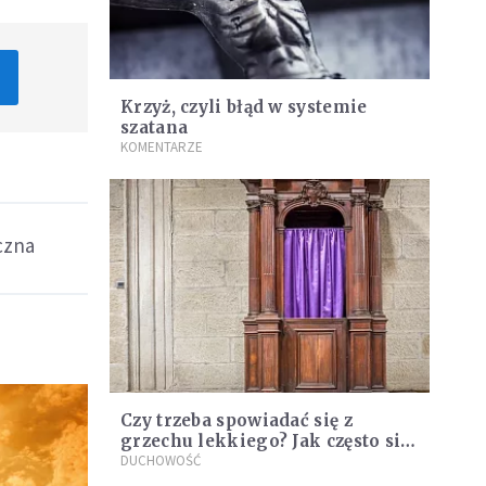
Krzyż, czyli błąd w systemie
szatana
KOMENTARZE
czna
Czy trzeba spowiadać się z
grzechu lekkiego? Jak często się
spowiadać?
DUCHOWOŚĆ