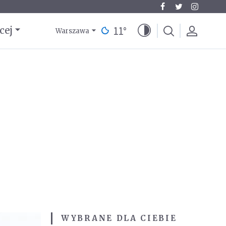
11
°
cej
Warszawa
WYBRANE DLA CIEBIE