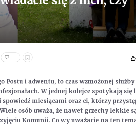
wiadacie się z nich, czy
o Postu i adwentu, to czas wzmożonej służby
esjonałach. W jednej kolejce spotykają się l
i spowiedź miesiącami oraz ci, którzy przystę
. Wiele osób uważa, że nawet grzechy lekkie s
zyjęciu Komunii. Co wy uważacie na ten tem