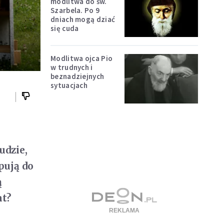
modlitwa do św.
Szarbela. Po 9
dniach mogą dziać
się cuda
Modlitwa ojca Pio
w trudnych i
beznadziejnych
sytuacjach
udzie,
pują do
ą
at?