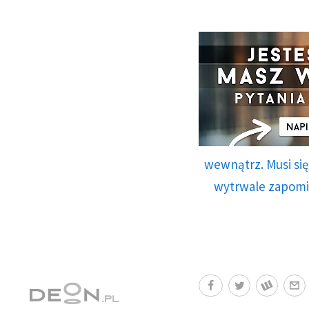
wewnątrz. Musi si
wytrwale zapomin