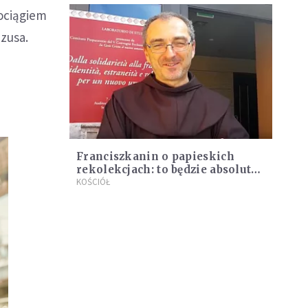
pociągiem
ezusa.
Franciszkanin o papieskich
rekolekcjach: to będzie absolutna
nowość
KOŚCIÓŁ