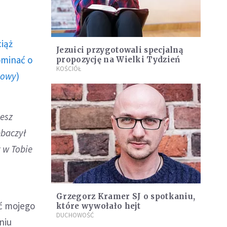
ciąż
Jezuici przygotowali specjalną
ominać o
propozycję na Wielki Tydzień
KOŚCIÓŁ
howy
)
cesz
ebaczył
 w Tobie
Grzegorz Kramer SJ o spotkaniu,
ść mojego
które wywołało hejt
DUCHOWOŚĆ
eniu