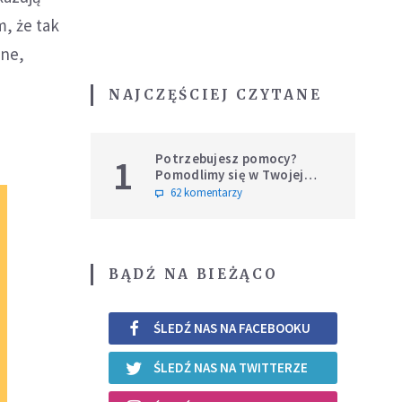
m, że tak
jne,
NAJCZĘŚCIEJ CZYTANE
Potrzebujesz pomocy?
1
Pomodlimy się w Twojej
intencji
62 komentarzy
BĄDŹ NA BIEŻĄCO
ŚLEDŹ NAS NA FACEBOOKU
ŚLEDŹ NAS NA TWITTERZE