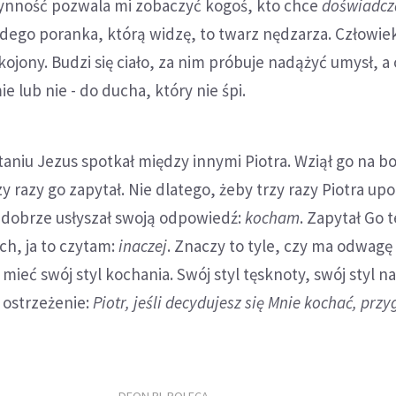
czynność pozwala mi zobaczyć kogoś, kto chce
doświadcz
dego poranka, którą widzę, to twarz nędzarza. Człowiek
kojony. Budzi się ciało, za nim próbuje nadążyć umysł, a
e lub nie - do ducha, który nie śpi.
niu Jezus spotkał między innymi Piotra. Wziął go na bo
zy razy go zapytał. Nie dlatego, żeby trzy razy Piotra up
r dobrze usłyszał swoją odpowiedź:
kocham
. Zapytał Go t
ch, ja to czytam:
inaczej
. Znaczy to tyle, czy ma odwagę
, mieć swój styl kochania. Swój styl tęsknoty, swój styl na
 ostrzeżenie:
Piotr, jeśli decydujesz się Mnie kochać, przy