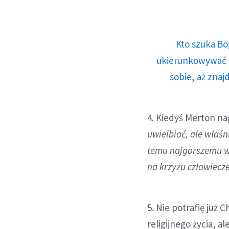
Kto szuka Bo
ukierunkowywać n
sobie, aż znaj
4. Kiedyś Merton na
uwielbiać, ale właśni
temu najgorszemu w 
na krzyżu człowiecz
5. Nie potrafię już
religijnego życia, al