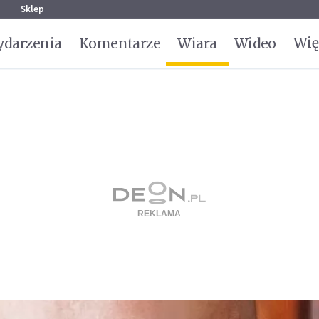
g
Sklep
Wię
darzenia
Komentarze
Wiara
Wideo