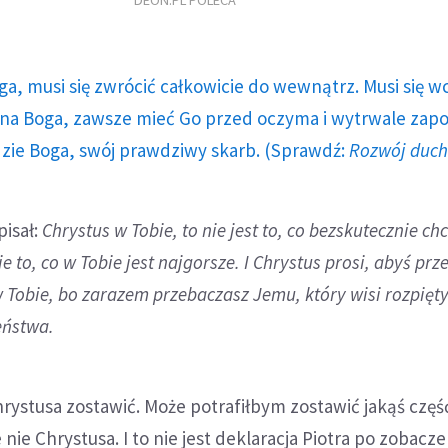
DEON.PL POLECA
ga, musi się zwrócić całkowicie do wewnątrz. Musi się w
a Boga, zawsze mieć Go przed oczyma i wytrwale zap
dzie Boga, swój prawdziwy skarb. (Sprawdź:
Rozwój duc
pisał:
Chrystus w Tobie, to nie jest to, co bezskutecznie ch
e to, co w Tobie jest najgorsze. I Chrystus prosi, abyś prz
Tobie, bo zarazem przebaczasz Jemu, który wisi rozpięty
eństwa.
 Chrystusa zostawić. Może potrafiłbym zostawić jakąś czę
e nie Chrystusa. I to nie jest deklaracja Piotra po zobacz