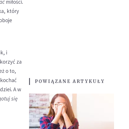
ać
miłości.
a, który
 oboje
k, i
okorzyć za
eż o to,
 kochać
POWIĄZANE ARTYKUŁY
dziei. A w
gotuj się