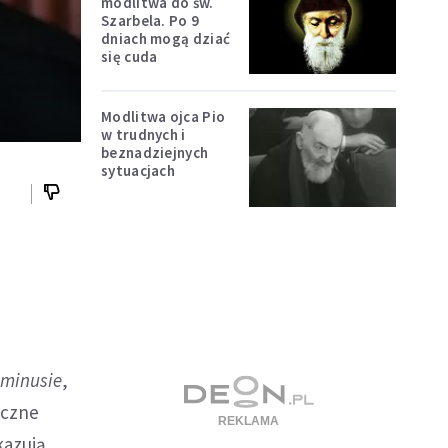
modlitwa do św.
Szarbela. Po 9
dniach mogą dziać
się cuda
Modlitwa ojca Pio
w trudnych i
beznadziejnych
sytuacjach
a
minusie
,
oczne
kazują