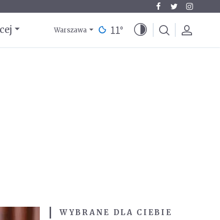
11
°
cej
Warszawa
WYBRANE DLA CIEBIE