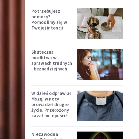
Potrzebujesz
pomocy?
Pomodlimy się w
Twojej intencji
Skuteczna
modlitwa w
sprawach trudnych
i beznadziejnych
W dzień odprawiał
Mszę, w nocy
prowadził drugie
życie. Przełożony
kazał mu opuścić
zakon
Niezawodna