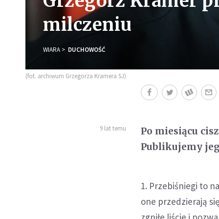
Grzegorz Kramer pr
milczeniu
WIARA
DUCHOWOŚĆ
(fot. archiwum Grzegorza Kramera SJ)
9 lat temu
Po miesiącu cisz
Publikujemy jeg
1. Przebiśniegi to n
one przedzierają si
zgniłe liście i poz