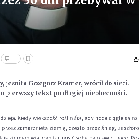
zez 30 dni przebywał w
y, jezuita Grzegorz Kramer, wrócił do sieci.
o pierwszy tekst po długiej nieobecności.
adzieja. Kiedy większość roślin
śpi
, gdy noce ciągle są n
ę przez zamarzniętą ziemię, często przez śnieg, zeszłor
walają zimnym wiatrom tarmosić sobą na prawo i lewo. Po