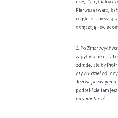
oczy. Ta rytualna 
Pierwsza twarz, każ
ciągle jest niezaspo
dołączają - świadomi
3. Po Zmartwychwsta
zapytał o miłość. Tr
zdradę, ale by Piot
czy
bardziej
od inny
Jezusa
po swojemu
podtekście tam jest
na samotność
.