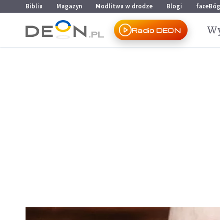
Przejdź do menu głównego
Przejdź do treści
Biblia
Magazyn
Modlitwa w drodze
Blogi
faceBó
Wy
Radio DEON