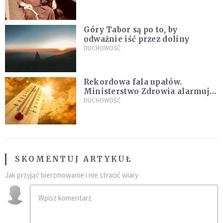
sielanką
Góry Tabor są po to, by
odważnie iść przez doliny
DUCHOWOŚĆ
Rekordowa fala upałów.
Ministerstwo Zdrowia alarmuje
po doświadczeniach z czerwca
DUCHOWOŚĆ
SKOMENTUJ ARTYKUŁ
Jak przyjąć bierzmowanie i nie stracić wiary