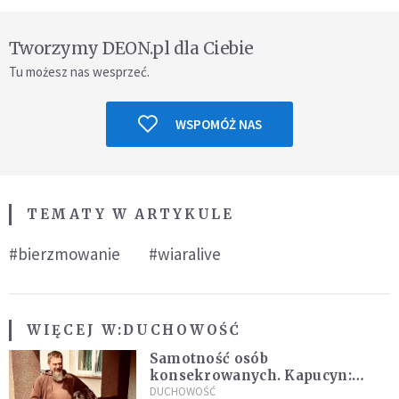
Tworzymy DEON.pl dla Ciebie
Tu możesz nas wesprzeć.
WSPOMÓŻ NAS
TEMATY W ARTYKULE
#bierzmowanie
#wiaralive
WIĘCEJ W:
DUCHOWOŚĆ
Samotność osób
konsekrowanych. Kapucyn:
Życie w pojedynkę rzadko jest
DUCHOWOŚĆ