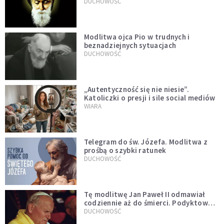
DUCHOWOŚĆ
Modlitwa ojca Pio w trudnych i
beznadziejnych sytuacjach
DUCHOWOŚĆ
„Autentyczność się nie niesie”.
Katoliczki o presji i sile social mediów
WIARA
Telegram do św. Józefa. Modlitwa z
prośbą o szybki ratunek
DUCHOWOŚĆ
Tę modlitwę Jan Paweł II odmawiał
codziennie aż do śmierci. Podyktował
mu ją ojciec
DUCHOWOŚĆ