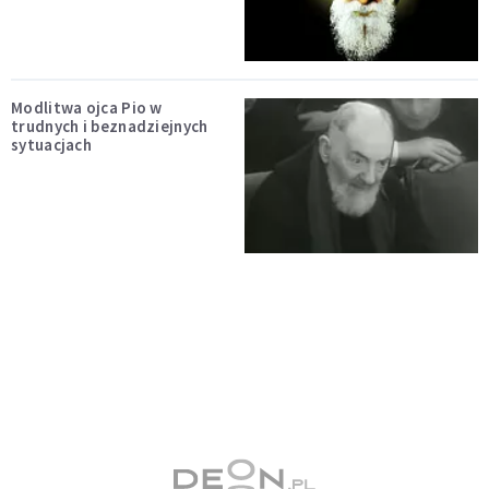
Modlitwa ojca Pio w
trudnych i beznadziejnych
sytuacjach