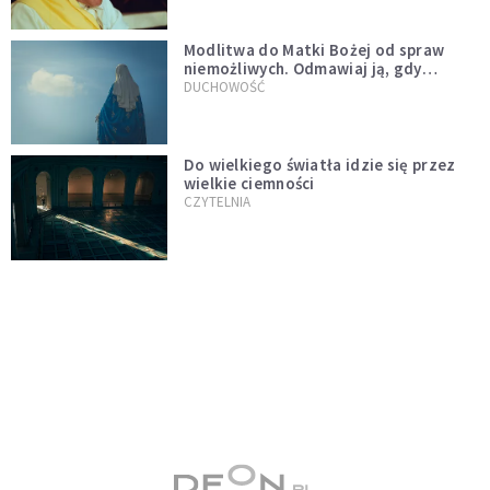
Modlitwa do Matki Bożej od spraw
niemożliwych. Odmawiaj ją, gdy
wszystko idzie źle
DUCHOWOŚĆ
Do wielkiego światła idzie się przez
wielkie ciemności
CZYTELNIA