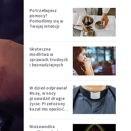
Potrzebujesz
pomocy?
Pomodlimy się w
Twojej intencji
Skuteczna
modlitwa w
sprawach trudnych
i beznadziejnych
W dzień odprawiał
Mszę, w nocy
prowadził drugie
życie. Przełożony
kazał mu opuścić
zakon
Niezawodna