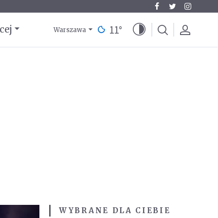
11
°
cej
Warszawa
WYBRANE DLA CIEBIE