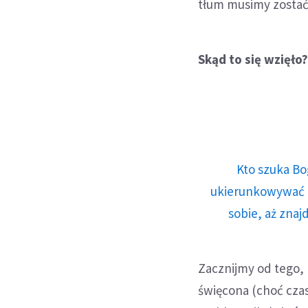
tłum musimy zosta
Skąd to się wzięło
Kto szuka Bo
ukierunkowywać n
sobie, aż znaj
Zacznijmy od tego, 
święcona (choć czas