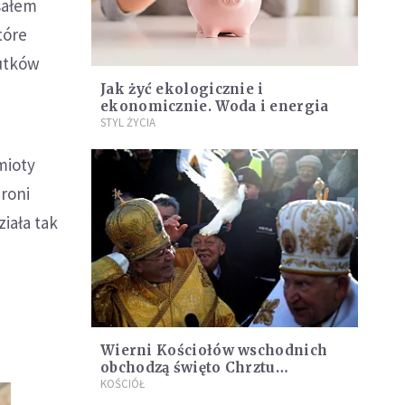
isałem
tóre
kutków
Jak żyć ekologicznie i
ekonomicznie. Woda i energia
STYL ŻYCIA
mioty
roni
iała tak
Wierni Kościołów wschodnich
obchodzą święto Chrztu
Pańskiego
KOŚCIÓŁ