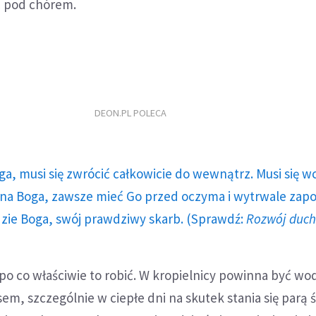
ć pod chórem.
?
DEON.PL POLECA
ga, musi się zwrócić całkowicie do wewnątrz. Musi się w
a Boga, zawsze mieć Go przed oczyma i wytrwale zap
dzie Boga, swój prawdziwy skarb. (Sprawdź:
Rozwój duc
po co właściwie to robić. W kropielnicy powinna być wo
em, szczególnie w ciepłe dni na skutek stania się parą