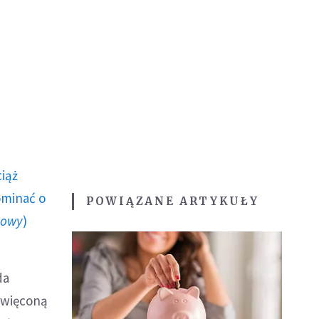
ciąż
ominać o
POWIĄZANE ARTYKUŁY
howy
)
da
 święconą