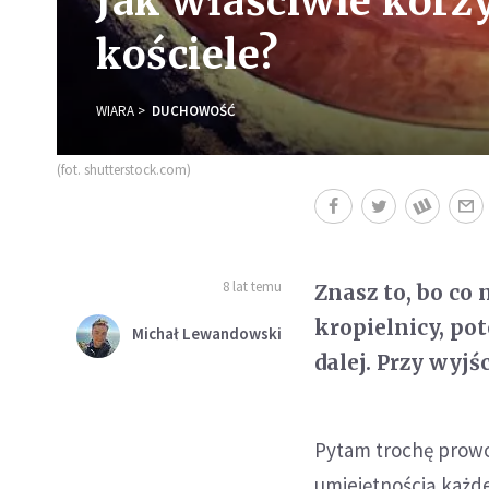
Jak właściwie korzy
kościele?
WIARA
DUCHOWOŚĆ
(fot. shutterstock.com)
8 lat temu
Znasz to, bo co 
kropielnicy, po
Michał Lewandowski
dalej. Przy wyjś
Pytam trochę prowo
umiejętnością każde