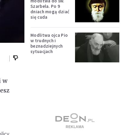
modlitwa do św.
Szarbela. Po 9
dniach mogą dziać
się cuda
Modlitwa ojca Pio
w trudnych i
beznadziejnych
sytuacjach
i w
iesz
licy