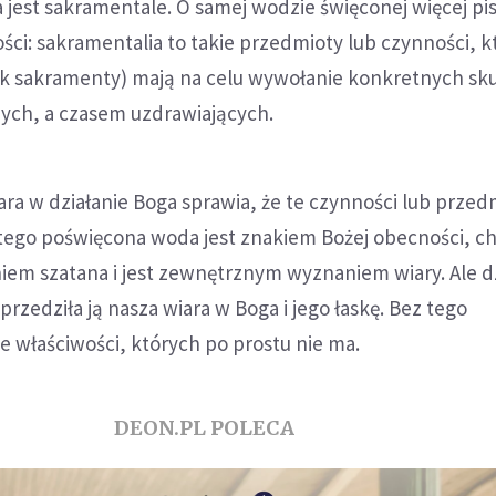
a jest sakramentale. O samej wodzie święconej więcej p
ności: sakramentalia to takie przedmioty lub czynności, k
ak sakramenty) mają na celu wywołanie konkretnych s
ych, a czasem uzdrawiających.
iara w działanie Boga sprawia, że te czynności lub przed
atego poświęcona woda jest znakiem Bożej obecności, ch
niem szatana i jest zewnętrznym wyznaniem wiary. Ale dz
przedziła ją nasza wiara w Boga i jego łaskę. Bez tego
 właściwości, których po prostu nie ma.
DEON.PL POLECA