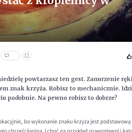
stać z kropielnicy w
niedzielę powtarzasz ten gest. Zanurzenie ręk
tem znak krzyża. Robisz to mechanicznie. Idz
ciu podobnie. Na pewno robisz to dobrze?
kacyjnie, bo wykonanie znaku krzyża jest podstawową
go chrześcijanina. I choć na przykład prawosławni i kato