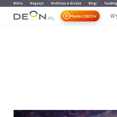
Przejdź do menu głównego
Przejdź do treści
Biblia
Magazyn
Modlitwa w drodze
Blogi
faceBó
Wy
Radio DEON