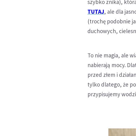
szybko znika), któr
TUTAJ
, ale dla jas
(trochę podobnie j
duchowych, cielesn
To nie magia, ale w
nabierają mocy. Dl
przed złem i działa
tylko dlatego, że po
przypisujemy wodzie