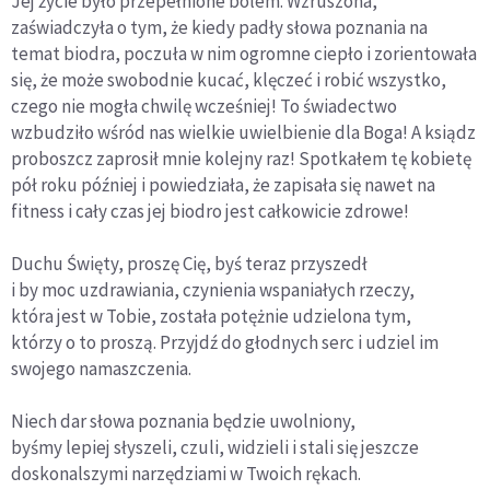
Jej życie było przepełnione bólem. Wzruszona,
zaświadczyła o tym, że kiedy padły słowa poznania na
temat biodra, poczuła w nim ogromne ciepło i zorientowała
się, że może swobodnie kucać, klęczeć i robić wszystko,
czego nie mogła chwilę wcześniej! To świadectwo
wzbudziło wśród nas wielkie uwielbienie dla Boga! A ksiądz
proboszcz zaprosił mnie kolejny raz! Spotkałem tę kobietę
pół roku później i powiedziała, że zapisała się nawet na
fitness i cały czas jej biodro jest całkowicie zdrowe!
Duchu Święty, proszę Cię, byś teraz przyszedł
i by moc uzdrawiania, czynienia wspaniałych rzeczy,
która jest w Tobie, została potężnie udzielona tym,
którzy o to proszą. Przyjdź do głodnych serc i udziel im
swojego namaszczenia.
Niech dar słowa poznania będzie uwolniony,
byśmy lepiej słyszeli, czuli, widzieli i stali się jeszcze
doskonalszymi narzędziami w Twoich rękach.