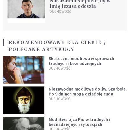
Nakazałem ślepocie, by w
imię Jezusa odeszła
DUCHOWOŚĆ
REKOMENDOWANE DLA CIEBIE /
POLECANE ARTYKUŁY
Skuteczna modlitwa w sprawach
trudnych i beznadziejnych
DUCHOWOŚĆ
Niezawodna modlitwa do św. Szarbela.
Po 9 dniach mogą dziać się cuda
DUCHOWOŚĆ
Modlitwa ojca Pio w trudnych i
beznadziejnych sytuacjach
DUCHOWOŚĆ