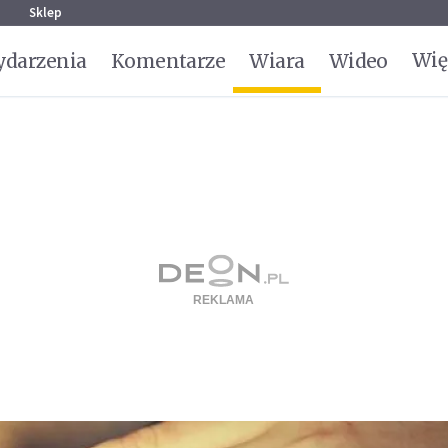
g
Sklep
Wię
darzenia
Komentarze
Wiara
Wideo