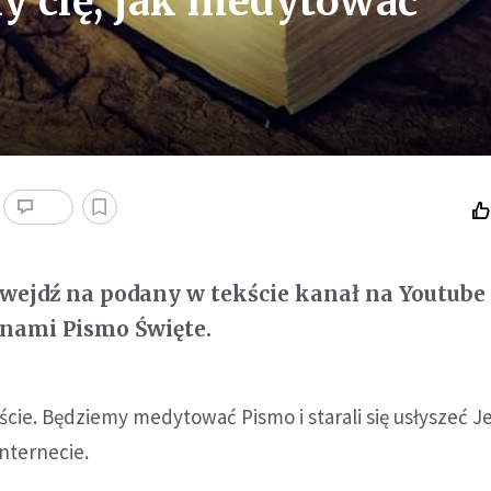
my cię, jak medytować
5 wejdź na podany w tekście kanał na Youtube 
 nami Pismo Święte.
iście. Będziemy medytować Pismo i starali się usłyszeć J
Internecie.