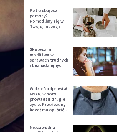
Potrzebujesz
pomocy?
Pomodlimy się w
Twojej intencji
Skuteczna
modlitwa w
sprawach trudnych
i beznadziejnych
W dzień odprawiał
Mszę, w nocy
prowadził drugie
życie. Przełożony
kazał mu opuścić
zakon
Niezawodna