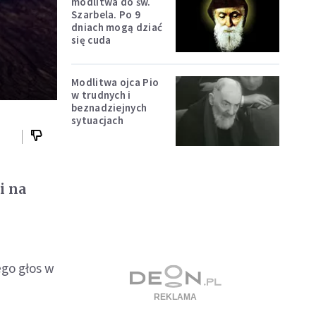
modlitwa do św.
Szarbela. Po 9
dniach mogą dziać
się cuda
Modlitwa ojca Pio
w trudnych i
beznadziejnych
sytuacjach
i na
ego głos w