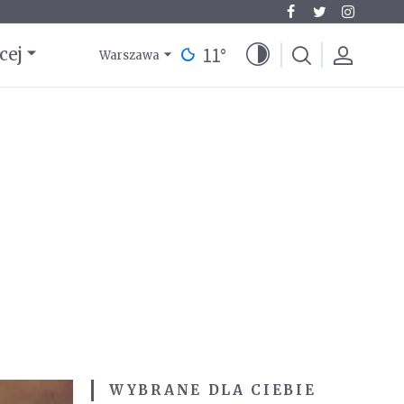
11
°
cej
Warszawa
WYBRANE DLA CIEBIE