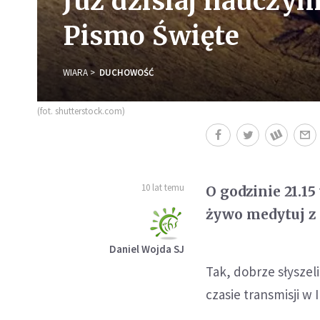
Już dzisiaj nauczy
Pismo Święte
WIARA
DUCHOWOŚĆ
(fot. shutterstock.com)
10 lat temu
O godzinie 21.1
żywo medytuj z
Daniel Wojda SJ
Tak, dobrze słyszel
czasie transmisji w 