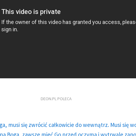
DEON.PL POLECA
ga, musi się zwrócić całkowicie do wewnątrz. Musi się w
a Boga, zawsze mieć Go przed oczyma i wytrwale zap