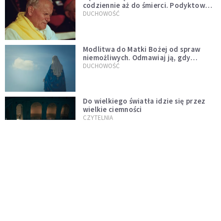
codziennie aż do śmierci. Podyktował
mu ją ojciec
DUCHOWOŚĆ
Modlitwa do Matki Bożej od spraw
niemożliwych. Odmawiaj ją, gdy
wszystko idzie źle
DUCHOWOŚĆ
Do wielkiego światła idzie się przez
wielkie ciemności
CZYTELNIA