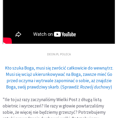
DEON.PL POLECA
Kto szuka Boga, musi się zwrócić całkowicie do wewnątrz.
Musi się wciąż ukierunkowywać na Boga, zawsze mieć Go
przed oczyma i wytrwale zapominać o sobie, aż znajdzie
Boga, swój prawdziwy skarb. (Sprawdź:
Rozwój duchowy
)
"Ile to już razy zaczynaliśmy Wielki Post z długą listą
obietnic i wyrzeczeń? Ile razy w głowie powtarzaliśmy
sobie, że więcej nie będziemy grzeszyć? Potrzebujemy