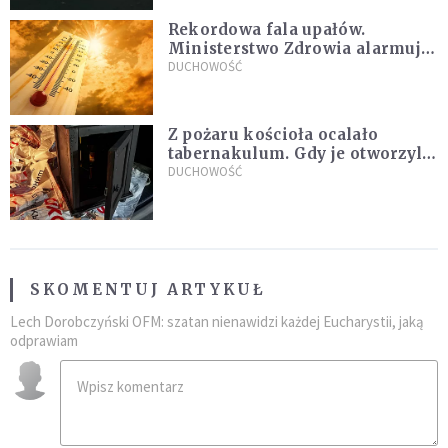
Rekordowa fala upałów.
Ministerstwo Zdrowia alarmuje
po doświadczeniach z czerwca
DUCHOWOŚĆ
Z pożaru kościoła ocalało
tabernakulum. Gdy je otworzyli,
"zapach świeżego chleba
DUCHOWOŚĆ
zdominował smród spalenizny"
SKOMENTUJ ARTYKUŁ
Lech Dorobczyński OFM: szatan nienawidzi każdej Eucharystii, jaką
odprawiam