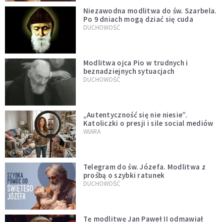
Niezawodna modlitwa do św. Szarbela.
Po 9 dniach mogą dziać się cuda
DUCHOWOŚĆ
Modlitwa ojca Pio w trudnych i
beznadziejnych sytuacjach
DUCHOWOŚĆ
„Autentyczność się nie niesie”.
Katoliczki o presji i sile social mediów
WIARA
Telegram do św. Józefa. Modlitwa z
prośbą o szybki ratunek
DUCHOWOŚĆ
Tę modlitwę Jan Paweł II odmawiał