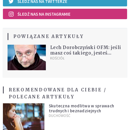
ŚLEDŹ NAS NA TWITTERZE
ŚLEDŹ NAS NA INSTAGRAMIE
POWIĄZANE ARTYKUŁY
Lech Dorobczyński OFM: jeśli
masz coś takiego, jesteś
duchowo uzależniony od
KOŚCIÓŁ
"guru"
REKOMENDOWANE DLA CIEBIE /
POLECANE ARTYKUŁY
Skuteczna modlitwa w sprawach
trudnych i beznadziejnych
DUCHOWOŚĆ