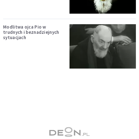
Modlitwa ojca Pio w
trudnych i beznadziejnych
sytuacjach