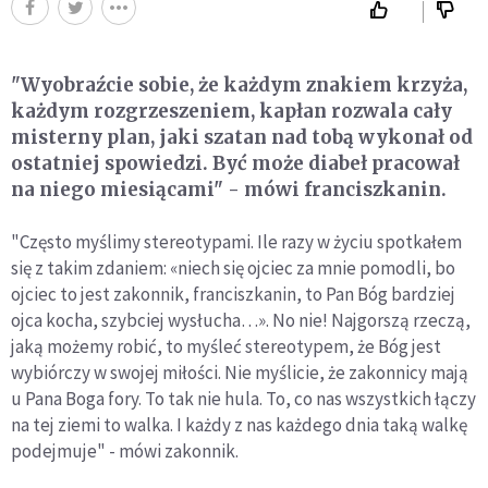
"Wyobraźcie sobie, że każdym znakiem krzyża,
każdym rozgrzeszeniem, kapłan rozwala cały
misterny plan, jaki szatan nad tobą wykonał od
ostatniej spowiedzi. Być może diabeł pracował
na niego miesiącami" - mówi franciszkanin.
"Często myślimy stereotypami. Ile razy w życiu spotkałem
się z takim zdaniem: «niech się ojciec za mnie pomodli, bo
ojciec to jest zakonnik, franciszkanin, to Pan Bóg bardziej
ojca kocha, szybciej wysłucha…». No nie! Najgorszą rzeczą,
jaką możemy robić, to myśleć stereotypem, że Bóg jest
wybiórczy w swojej miłości. Nie myślicie, że zakonnicy mają
u Pana Boga fory. To tak nie hula. To, co nas wszystkich łączy
na tej ziemi to walka. I każdy z nas każdego dnia taką walkę
podejmuje" - mówi zakonnik.