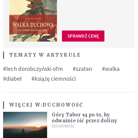
SPRAWDŹ CENĘ
TEMATY W ARTYKULE
#lech dorobczyński ofm
#szatan
#walka
#diabeł
#książę ciemności
WIĘCEJ W:
DUCHOWOŚĆ
Góry Tabor są po to, by
odważnie iść przez doliny
DUCHOWOŚĆ