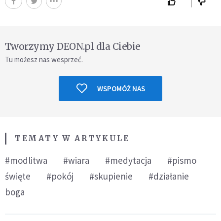
Tworzymy DEON.pl dla Ciebie
Tu możesz nas wesprzeć.
WSPOMÓŻ NAS
TEMATY W ARTYKULE
#modlitwa
#wiara
#medytacja
#pismo
święte
#pokój
#skupienie
#działanie
boga