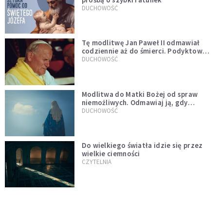
DUCHOWOŚĆ
Tę modlitwę Jan Paweł II odmawiał
codziennie aż do śmierci. Podyktował
mu ją ojciec
DUCHOWOŚĆ
Modlitwa do Matki Bożej od spraw
niemożliwych. Odmawiaj ją, gdy
wszystko idzie źle
DUCHOWOŚĆ
Do wielkiego światła idzie się przez
wielkie ciemności
CZYTELNIA