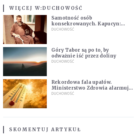
WIĘCEJ W:
DUCHOWOŚĆ
Samotność osób
konsekrowanych. Kapucyn:
Życie w pojedynkę rzadko jest
DUCHOWOŚĆ
sielanką
Góry Tabor są po to, by
odważnie iść przez doliny
DUCHOWOŚĆ
Rekordowa fala upałów.
Ministerstwo Zdrowia alarmuje
po doświadczeniach z czerwca
DUCHOWOŚĆ
SKOMENTUJ ARTYKUŁ