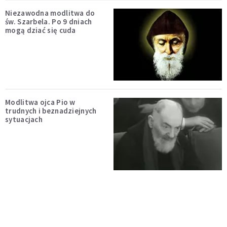
Niezawodna modlitwa do
św. Szarbela. Po 9 dniach
mogą dziać się cuda
Modlitwa ojca Pio w
trudnych i beznadziejnych
sytuacjach