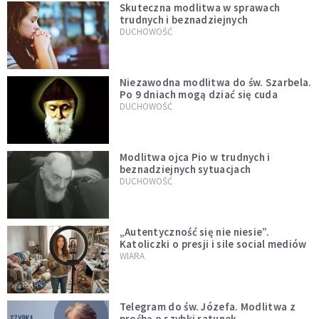
Skuteczna modlitwa w sprawach
trudnych i beznadziejnych
DUCHOWOŚĆ
Niezawodna modlitwa do św. Szarbela.
Po 9 dniach mogą dziać się cuda
DUCHOWOŚĆ
Modlitwa ojca Pio w trudnych i
beznadziejnych sytuacjach
DUCHOWOŚĆ
„Autentyczność się nie niesie”.
Katoliczki o presji i sile social mediów
WIARA
Telegram do św. Józefa. Modlitwa z
prośbą o szybki ratunek