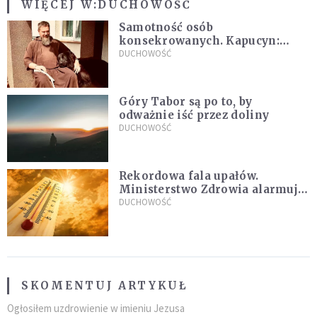
WIĘCEJ W:
DUCHOWOŚĆ
Samotność osób
konsekrowanych. Kapucyn:
Życie w pojedynkę rzadko jest
DUCHOWOŚĆ
sielanką
Góry Tabor są po to, by
odważnie iść przez doliny
DUCHOWOŚĆ
Rekordowa fala upałów.
Ministerstwo Zdrowia alarmuje
po doświadczeniach z czerwca
DUCHOWOŚĆ
SKOMENTUJ ARTYKUŁ
Ogłosiłem uzdrowienie w imieniu Jezusa