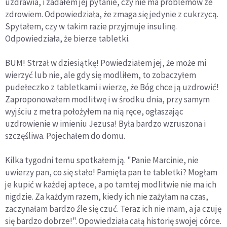
uzdrawia, i zadałem jej pytanie, czy nie ma problemów ze
zdrowiem. Odpowiedziała, że zmaga się jedynie z cukrzycą.
Spytałem, czy w takim razie przyjmuje insulinę.
Odpowiedziała, że bierze tabletki.
BUM! Strzał w dziesiątkę! Powiedziałem jej, że może mi
wierzyć lub nie, ale gdy się modliłem, to zobaczyłem
pudełeczko z tabletkami i wierzę, że Bóg chce ją uzdrowić!
Zaproponowałem modlitwę i w środku dnia, przy samym
wyjściu z metra położyłem na nią ręce, ogłaszając
uzdrowienie w imieniu Jezusa! Była bardzo wzruszona i
szczęśliwa. Pojechałem do domu.
Kilka tygodni temu spotkałem ją. "Panie Marcinie, nie
uwierzy pan, co się stało! Pamięta pan te tabletki? Mogłam
je kupić w każdej aptece, a po tamtej modlitwie nie ma ich
nigdzie. Za każdym razem, kiedy ich nie zażyłam na czas,
zaczynałam bardzo źle się czuć. Teraz ich nie mam, a ja czuję
się bardzo dobrze!". Opowiedziała całą historię swojej córce.