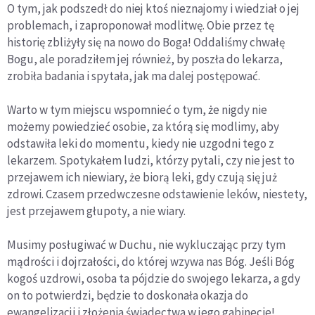
O tym, jak podszedł do niej ktoś nieznajomy i wiedział o jej
problemach, i zaproponował modlitwę. Obie przez tę
historię zbliżyły się na nowo do Boga! Oddaliśmy chwałę
Bogu, ale poradziłem jej również, by poszła do lekarza,
zrobiła badania i spytała, jak ma dalej postępować.
Warto w tym miejscu wspomnieć o tym, że nigdy nie
możemy powiedzieć osobie, za którą się modlimy, aby
odstawiła leki do momentu, kiedy nie uzgodni tego z
lekarzem. Spotykałem ludzi, którzy pytali, czy nie jest to
przejawem ich niewiary, że biorą leki, gdy czują się już
zdrowi. Czasem przedwczesne odstawienie leków, niestety,
jest przejawem głupoty, a nie wiary.
Musimy posługiwać w Duchu, nie wykluczając przy tym
mądrości i dojrzałości, do której wzywa nas Bóg. Jeśli Bóg
kogoś uzdrowi, osoba ta pójdzie do swojego lekarza, a gdy
on to potwierdzi, będzie to doskonała okazja do
ewangelizacji i złożenia świadectwa w jego gabinecie!