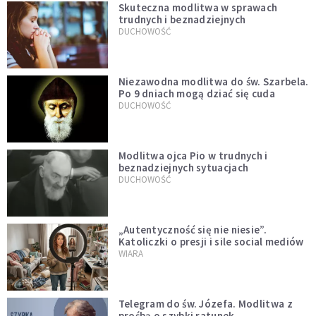
Skuteczna modlitwa w sprawach
trudnych i beznadziejnych
DUCHOWOŚĆ
Niezawodna modlitwa do św. Szarbela.
Po 9 dniach mogą dziać się cuda
DUCHOWOŚĆ
Modlitwa ojca Pio w trudnych i
beznadziejnych sytuacjach
DUCHOWOŚĆ
„Autentyczność się nie niesie”.
Katoliczki o presji i sile social mediów
WIARA
Telegram do św. Józefa. Modlitwa z
prośbą o szybki ratunek