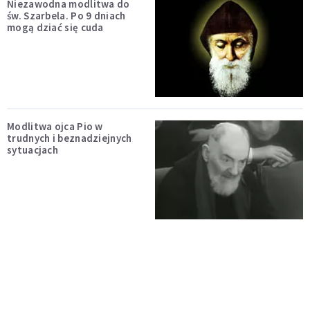
Niezawodna modlitwa do
św. Szarbela. Po 9 dniach
mogą dziać się cuda
Modlitwa ojca Pio w
trudnych i beznadziejnych
sytuacjach