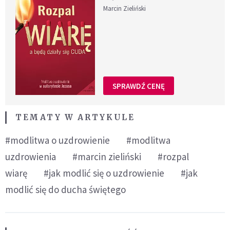
Marcin Zieliński
SPRAWDŹ CENĘ
TEMATY W ARTYKULE
#modlitwa o uzdrowienie
#modlitwa
uzdrowienia
#marcin zieliński
#rozpal
wiarę
#jak modlić się o uzdrowienie
#jak
modlić się do ducha świętego