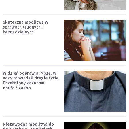
Skuteczna modlitwa w
sprawach trudnych i
beznadziejnych
W dzień odprawiał Mszę, w
nocy prowadził drugie życie.
Przełożony kazał mu
opuścić zakon
Niezawodna modlitwa do
św. Szarbela. Po 9 dniach