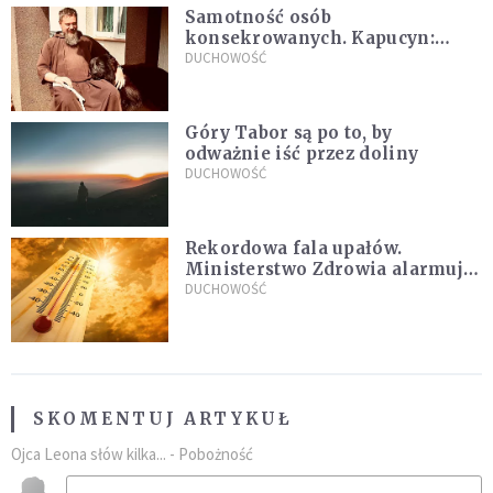
Samotność osób
konsekrowanych. Kapucyn:
Życie w pojedynkę rzadko jest
DUCHOWOŚĆ
sielanką
Góry Tabor są po to, by
odważnie iść przez doliny
DUCHOWOŚĆ
Rekordowa fala upałów.
Ministerstwo Zdrowia alarmuje
po doświadczeniach z czerwca
DUCHOWOŚĆ
SKOMENTUJ ARTYKUŁ
Ojca Leona słów kilka... - Pobożność