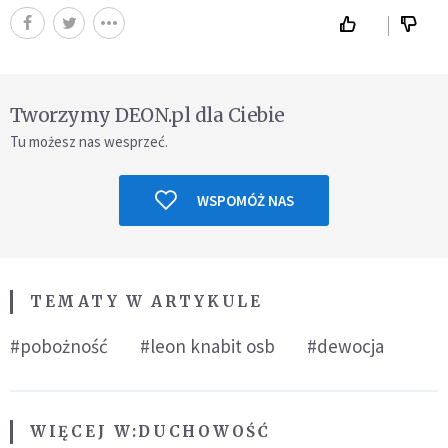
Tworzymy DEON.pl dla Ciebie
Tu możesz nas wesprzeć.
WSPOMÓŻ NAS
TEMATY W ARTYKULE
#pobożność
#leon knabit osb
#dewocja
WIĘCEJ W:
DUCHOWOŚĆ