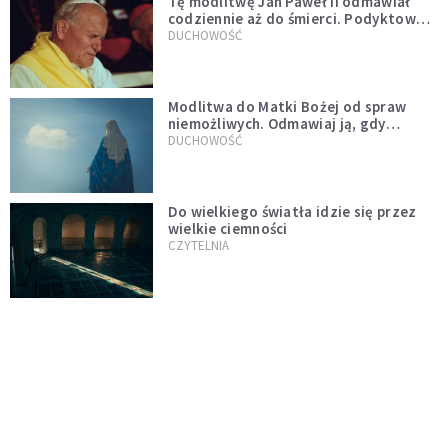
Tę modlitwę Jan Paweł II odmawiał
codziennie aż do śmierci. Podyktował
mu ją ojciec
DUCHOWOŚĆ
Modlitwa do Matki Bożej od spraw
niemożliwych. Odmawiaj ją, gdy
wszystko idzie źle
DUCHOWOŚĆ
Do wielkiego światła idzie się przez
wielkie ciemności
CZYTELNIA