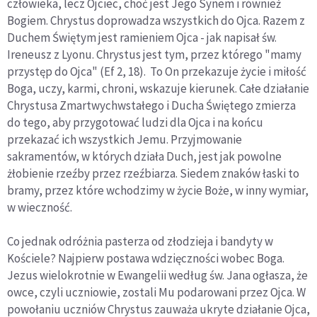
człowieka, lecz Ojciec, choć jest Jego Synem i również
Bogiem. Chrystus doprowadza wszystkich do Ojca. Razem z
Duchem Świętym jest ramieniem Ojca - jak napisał św.
Ireneusz z Lyonu. Chrystus jest tym, przez którego "mamy
przystęp do Ojca" (Ef 2, 18). To On przekazuje życie i miłość
Boga, uczy, karmi, chroni, wskazuje kierunek. Całe działanie
Chrystusa Zmartwychwstałego i Ducha Świętego zmierza
do tego, aby przygotować ludzi dla Ojca i na końcu
przekazać ich wszystkich Jemu. Przyjmowanie
sakramentów, w których działa Duch, jest jak powolne
żłobienie rzeźby przez rzeźbiarza. Siedem znaków łaski to
bramy, przez które wchodzimy w życie Boże, w inny wymiar,
w wieczność.
Co jednak odróżnia pasterza od złodzieja i bandyty w
Kościele? Najpierw postawa wdzięczności wobec Boga.
Jezus wielokrotnie w Ewangelii według św. Jana ogłasza, że
owce, czyli uczniowie, zostali Mu podarowani przez Ojca. W
powołaniu uczniów Chrystus zauważa ukryte działanie Ojca,