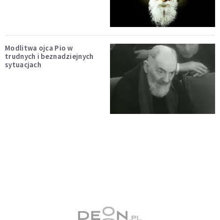
Modlitwa ojca Pio w
trudnych i beznadziejnych
sytuacjach