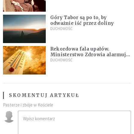
sielanką
Góry Tabor są po to, by
odważnie iść przez doliny
DUCHOWOŚĆ
Rekordowa fala upałów.
Ministerstwo Zdrowia alarmuje
po doświadczeniach z czerwca
DUCHOWOŚĆ
SKOMENTUJ ARTYKUŁ
Pasterze i zbóje w Kościele