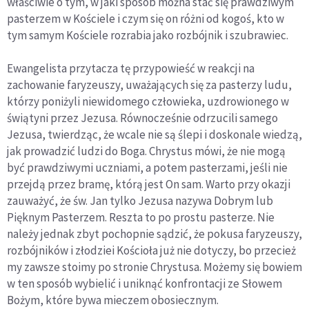
właściwie o tym, w jaki sposób można stać się prawdziwym
pasterzem w Kościele i czym się on różni od kogoś, kto w
tym samym Kościele rozrabia jako rozbójnik i szubrawiec.
Ewangelista przytacza tę przypowieść w reakcji na
zachowanie faryzeuszy, uważających się za pasterzy ludu,
którzy poniżyli niewidomego człowieka, uzdrowionego w
świątyni przez Jezusa. Równocześnie odrzucili samego
Jezusa, twierdząc, że wcale nie są ślepi i doskonale wiedzą,
jak prowadzić ludzi do Boga. Chrystus mówi, że nie mogą
być prawdziwymi uczniami, a potem pasterzami, jeśli nie
przejdą przez bramę, którą jest On sam. Warto przy okazji
zauważyć, że św. Jan tylko Jezusa nazywa Dobrym lub
Pięknym Pasterzem. Reszta to po prostu pasterze. Nie
należy jednak zbyt pochopnie sądzić, że pokusa faryzeuszy,
rozbójników i złodziei Kościoła już nie dotyczy, bo przecież
my zawsze stoimy po stronie Chrystusa. Możemy się bowiem
w ten sposób wybielić i uniknąć konfrontacji ze Słowem
Bożym, które bywa mieczem obosiecznym.