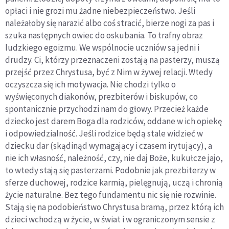
opłaci i nie grozi mu żadne niebezpieczeństwo. Jeśli
należałoby się narazić albo coś stracić, bierze nogi za pas i
szuka następnych owiec do oskubania. To trafny obraz
ludzkiego egoizmu. We wspólnocie uczniów są jedni i
drudzy. Ci, którzy przeznaczeni zostają na pasterzy, muszą
przejść przez Chrystusa, być z Nim w żywej relacji. Wtedy
oczyszcza się ich motywacja. Nie chodzi tylko o
wyświęconych diakonów, prezbiterów i biskupów, co
spontanicznie przychodzi nam do głowy. Przecież każde
dziecko jest darem Boga dla rodziców, oddane w ich opiekę
i odpowiedzialność. Jeśli rodzice będą stale widzieć w
dziecku dar (skądinąd wymagający i czasem irytujący), a
nie ich własność, należność, czy, nie daj Boże, kukułcze jajo,
to wtedy stają się pasterzami. Podobnie jak prezbiterzy w
sferze duchowej, rodzice karmią, pielęgnują, uczą i chronią
życie naturalne. Bez tego fundamentu nic się nie rozwinie.
Stają się na podobieństwo Chrystusa bramą, przez którą ich
dzieci wchodzą w życie, w świat i w ograniczonym sensie z