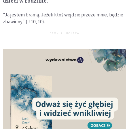
dzieci w rodzinie.
"Ja jestem bramą. Jeżeli ktoś wejdzie przeze mnie, będzie
zbawiony" (J 10, 10).
DEON.PL POLECA