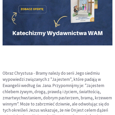
Obraz Chrystusa - Bramy należy do serii Jego siedmiu
wypowiedzi związanych z "Ja jestem", które padają w
Ewangelii według św. Jana. Przypomnijmy je: "Ja jestem
chlebem żywym, drogą, prawdą i życiem, światłością,
zmartwychwstaniem, dobrym pasterzem, bramą, krzewem
winnym". Może to zabrzmieć dziwnie, ale odwołując się do
tych określeń Jezus wskazuje, że nie On jest celem dążeń