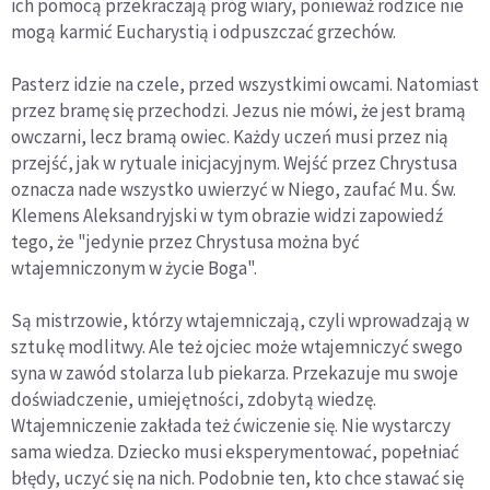
ich pomocą przekraczają próg wiary, ponieważ rodzice nie
mogą karmić Eucharystią i odpuszczać grzechów.
Pasterz idzie na czele, przed wszystkimi owcami. Natomiast
przez bramę się przechodzi. Jezus nie mówi, że jest bramą
owczarni, lecz bramą owiec. Każdy uczeń musi przez nią
przejść, jak w rytuale inicjacyjnym. Wejść przez Chrystusa
oznacza nade wszystko uwierzyć w Niego, zaufać Mu. Św.
Klemens Aleksandryjski w tym obrazie widzi zapowiedź
tego, że "jedynie przez Chrystusa można być
wtajemniczonym w życie Boga".
Są mistrzowie, którzy wtajemniczają, czyli wprowadzają w
sztukę modlitwy. Ale też ojciec może wtajemniczyć swego
syna w zawód stolarza lub piekarza. Przekazuje mu swoje
doświadczenie, umiejętności, zdobytą wiedzę.
Wtajemniczenie zakłada też ćwiczenie się. Nie wystarczy
sama wiedza. Dziecko musi eksperymentować, popełniać
błędy, uczyć się na nich. Podobnie ten, kto chce stawać się