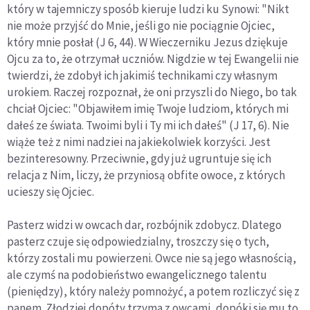
który w tajemniczy sposób kieruje ludzi ku Synowi: "Nikt
nie może przyjść do Mnie, jeśli go nie pociągnie Ojciec,
który mnie posłał (J 6, 44). W Wieczerniku Jezus dziękuje
Ojcu za to, że otrzymał uczniów. Nigdzie w tej Ewangelii nie
twierdzi, że zdobył ich jakimiś technikami czy własnym
urokiem. Raczej rozpoznał, że oni przyszli do Niego, bo tak
chciał Ojciec: "Objawiłem imię Twoje ludziom, których mi
dałeś ze świata. Twoimi byli i Ty mi ich dałeś" (J 17, 6). Nie
wiąże też z nimi nadziei na jakiekolwiek korzyści. Jest
bezinteresowny. Przeciwnie, gdy już ugruntuje się ich
relacja z Nim, liczy, że przyniosą obfite owoce, z których
ucieszy się Ojciec.
Pasterz widzi w owcach dar, rozbójnik zdobycz. Dlatego
pasterz czuje się odpowiedzialny, troszczy się o tych,
którzy zostali mu powierzeni. Owce nie są jego własnością,
ale czymś na podobieństwo ewangelicznego talentu
(pieniędzy), który należy pomnożyć, a potem rozliczyć się z
panem. Złodziej dopóty trzyma z owcami, dopóki się mu to