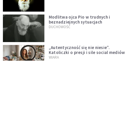
Modlitwa ojca Pio w trudnych i
beznadziejnych sytuacjach
DUCHOWOŚĆ
„Autentyczność się nie niesie”.
Katoliczki o presji i sile social mediów
WIARA
Telegram do św. Józefa. Modlitwa z
prośbą o szybki ratunek
DUCHOWOŚĆ
Tę modlitwę Jan Paweł II odmawiał
codziennie aż do śmierci. Podyktował
mu ją ojciec
DUCHOWOŚĆ