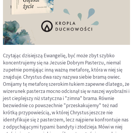
Czytając dzisiejszą Ewangelię, być może zbyt szybko
koncentrujemy się na Jezusie Dobrym Pasterzu, niemal
zupełnie pomijając inną ważną metaforę, która w niej się
znajduje. Chrystus dwa razy nazywa siebie bramą owiec.
Omijamy tę metaforę szerokim łukiem zapewne dlatego, że
wizerunek pasterza mocno odcisnął się w naszej wyobraźni i
jest cieplejszy niż statyczna i "zimna" brama. Równie
bezwiednie co powszechnie "przeskakujemy" też nad
krótką przypowieścią, w której Chrystus jeszcze nie
identyfikuje się z pasterzem, lecz najpierw konfrontuje nas
z odpychającymi typami: bandyty i złodzieja. Mówi w niej