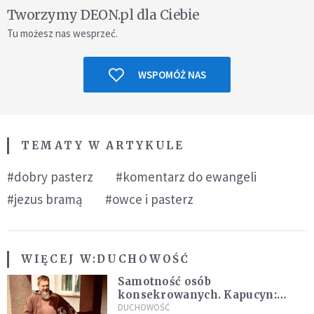
Tworzymy DEON.pl dla Ciebie
Tu możesz nas wesprzeć.
WSPOMÓŻ NAS
TEMATY W ARTYKULE
#dobry pasterz
#komentarz do ewangeli
#jezus bramą
#owce i pasterz
WIĘCEJ W:
DUCHOWOŚĆ
Samotność osób
konsekrowanych. Kapucyn:
Życie w pojedynkę rzadko jest
DUCHOWOŚĆ