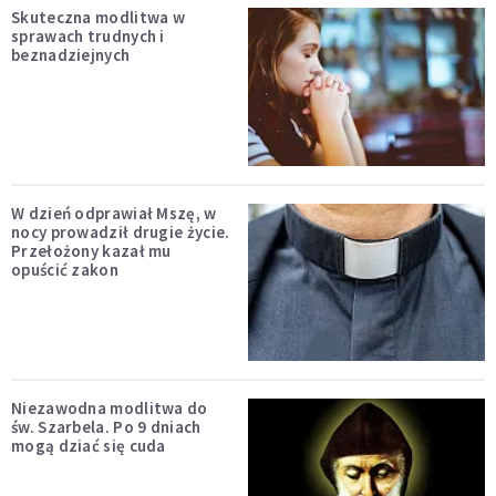
Skuteczna modlitwa w
sprawach trudnych i
beznadziejnych
W dzień odprawiał Mszę, w
nocy prowadził drugie życie.
Przełożony kazał mu
opuścić zakon
Niezawodna modlitwa do
św. Szarbela. Po 9 dniach
mogą dziać się cuda