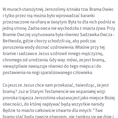
W murach starożytnej Jerozolimy istniała tzw. Brama Owiec
i tylko przez nią można było wprowadzać baranki
przeznaczone na ofiarę w świątyni. Była to dla nich podróż w
jedną stronę. Żadna owca nie wychodziła z miasta żywa. Przy
Bramie Owczej usytuowana była również Sadzawka Owcza -
Bethesda, gdzie chorzy schodzili się, aby podczas
poruszenia wody doznać uzdrowienia. Właśnie przy tej
bramie i sadzawce Jezus uzdrowił innego mężczyznę,
chromego od urodzenia. Gdy więc mówi, że jest bramą,
niewątpliwie nawiązuje również do tego miejsca i do
postawienia na nogi sparaliżowanego człowieka.
Co jeszcze Jezus chce nam przekazać, twierdząc, że jest
bramą? Już w Starym Testamencie we wspaniałej wizji
proroka Izajasza Jerozolima ukazana jest jako miejsce Bożej
obecności, do której napływać będą wszystkie narody.
Będzie to miasto całkowicie otwarte dla innych: "Twe
bramy stać będą zawsze otworem, nie zamkną się we dnie i