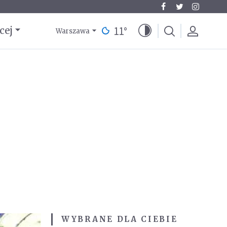
11
°
cej
Warszawa
WYBRANE DLA CIEBIE