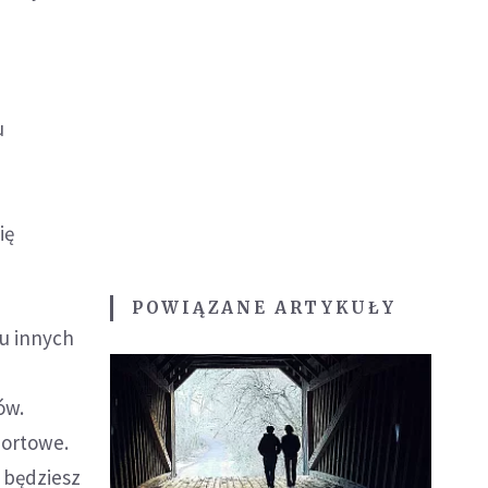
u
ię
POWIĄZANE ARTYKUŁY
lu innych
ów.
portowe.
 będziesz