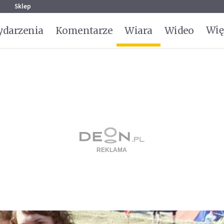
g
Sklep
Wię
darzenia
Komentarze
Wiara
Wideo