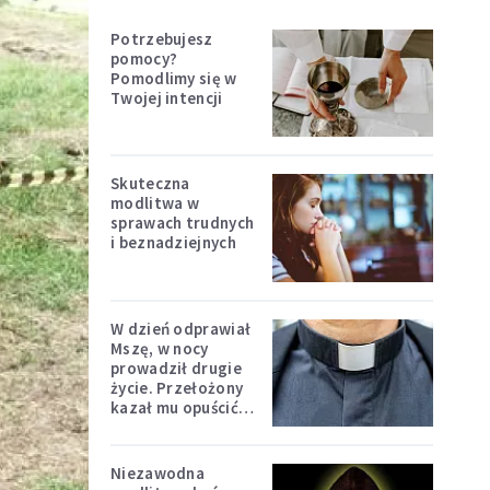
Potrzebujesz
pomocy?
Pomodlimy się w
Twojej intencji
Skuteczna
modlitwa w
sprawach trudnych
i beznadziejnych
W dzień odprawiał
Mszę, w nocy
prowadził drugie
życie. Przełożony
kazał mu opuścić
zakon
Niezawodna