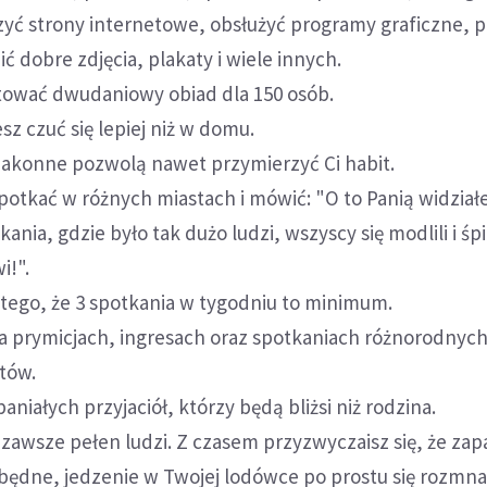
zyć strony internetowe, obsłużyć programy graficzne, p
ić dobre zdjęcia, plakaty i wiele innych.
tować dwudaniowy obiad dla 150 osób.
sz czuć się lepiej niż w domu.
 zakonne pozwolą nawet przymierzyć Ci habit.
spotkać w różnych miastach i mówić: "O to Panią widzia
kania, gdzie było tak dużo ludzi, wszyscy się modlili i śpi
i!".
tego, że 3 spotkania w tygodniu to minimum.
a prymicjach, ingresach oraz spotkaniach różnorodnyc
atów.
aniałych przyjaciół, którzy będą bliżsi niż rodzina.
zawsze pełen ludzi. Z czasem przyzwyczaisz się, że za
będne, jedzenie w Twojej lodówce po prostu się rozmna