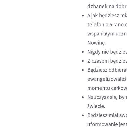
dzbanek na dobrą
A jak będziesz mi
telefon o 5 rano 
wspaniałym ucznie
Nowinę.
Nigdy nie będzie
Z czasem będziesz 
Będziesz odbiera
ewangelizowałeś, 
momentu całkowic
Nauczysz się, by 
świecie.
Będziesz miał swo
uformowanie jesz