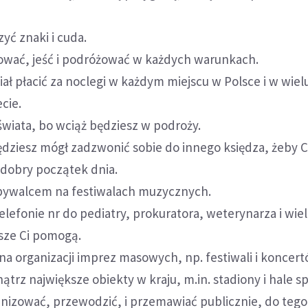
yć znaki i cuda.
ować, jeść i podróżować w każdych warunkach.
ał płacić za noclegi w każdym miejscu w Polsce i w wiel
cie.
świata, bo wciąż będziesz w podroży.
dziesz mógł zadzwonić sobie do innego księdza, żeby C
 dobry początek dnia.
 bywalcem na festiwalach muzycznych.
elefonie nr do pediatry, prokuratora, weterynarza i wie
sze Ci pomogą.
 na organizacji imprez masowych, np. festiwali i koncert
trz największe obiekty w kraju, m.in. stadiony i hale s
anizować, przewodzić, i przemawiać publicznie, do tego