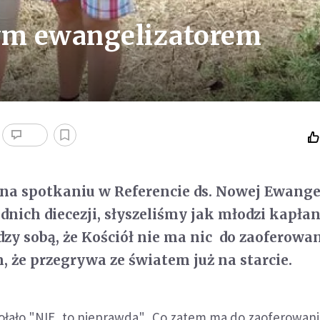
nym ewangelizatorem
 na spotkaniu w Referencie ds. Nowej Ewangel
dnich diecezji, słyszeliśmy jak młodzi kapłan
zy sobą, że Kościół nie ma nic do zaoferowa
 że przegrywa ze światem już na starcie.
ołało "NIE, to nieprawda". Co zatem ma do zaoferowa