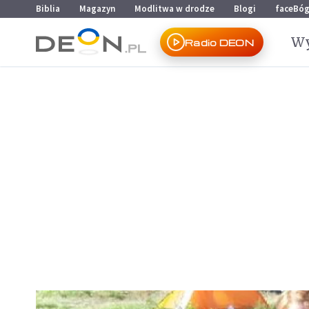
Przejdź do menu głównego
Przejdź do treści
Biblia
Magazyn
Modlitwa w drodze
Blogi
faceBó
Wy
Radio DEON