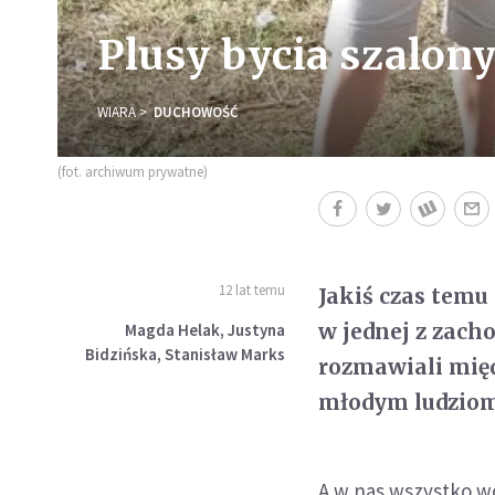
Plusy bycia szalo
WIARA
DUCHOWOŚĆ
(fot. archiwum prywatne)
12 lat temu
Jakiś czas temu
w jednej z zacho
Magda Helak, Justyna
Bidzińska, Stanisław Marks
rozmawiali międ
młodym ludziom,
A w nas wszystko w