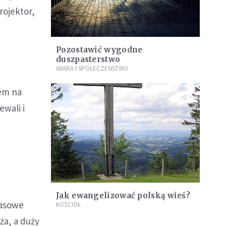
rojektor,
Pozostawić wygodne
duszpasterstwo
WIARA I SPOŁECZEŃSTWO
łem na
ewali i
h
Jak ewangelizować polską wieś?
pasowe
KOŚCIÓŁ
ża, a duży