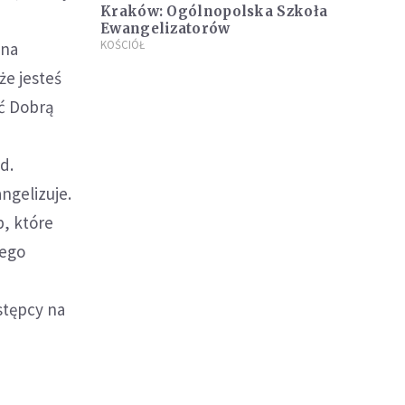
Kraków: Ogólnopolska Szkoła
Ewangelizatorów
KOŚCIÓŁ
 na
że jesteś
ić Dobrą
d.
angelizuje.
b, które
tego
estępcy na