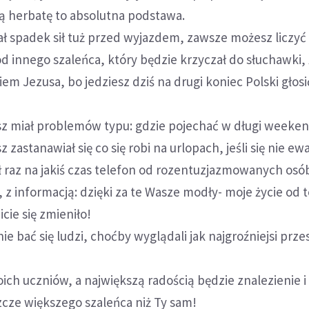
 herbatę to absolutna podstawa.
ał spadek sił tuż przed wyjazdem, zawsze możesz liczyć
od innego szaleńca, który będzie krzyczał do słuchawki, 
m Jezusa, bo jedziesz dziś na drugi koniec Polski głos
sz miał problemów typu: gdzie pojechać w długi weeken
zastanawiał się co się robi na urlopach, jeśli się nie ew
ł raz na jakiś czas telefon od rozentuzjazmowanych osó
z informacją: dzięki za te Wasze modły- moje życie od 
ie się zmieniło!
nie bać się ludzi, choćby wyglądali jak najgroźniejsi prz
ich uczniów, a największą radością będzie znalezienie i
cze większego szaleńca niż Ty sam!