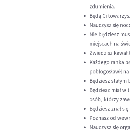
zdumienia.
Będą Ci towarzysz
Nauczysz się noc
Nie będziesz musi
miejscach na świe
Zwiedzisz kawał 
Każdego ranka bę
pobłogosławił na
Będziesz stałym
Będziesz miał w t
osób, którzy zaw
Będziesz znał się
Poznasz od wewną
Nauczysz się org