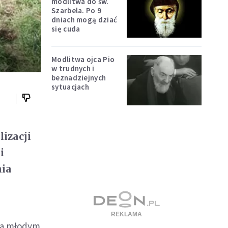
modlitwa do św.
Szarbela. Po 9
dniach mogą dziać
się cuda
Modlitwa ojca Pio
w trudnych i
beznadziejnych
sytuacjach
izacji
i
nia
nia młodym