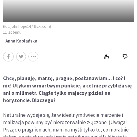
(fot. johnhope14 / flickr.com)
11 lat temu
Anna Kapłańska
Chcę, planuję, marzę, pragnę, postanawiam... I co? I
nic! Utykam w martwym punkcie, a cel nie przybliża się
ani o milimetr. Ciągle tylko majaczy gdzieś na
horyzoncie. Dlaczego?
Naturalne wydaje się, że w idealnym świecie marzenie i
realizacja powinny być nierozerwalnie złączone. (Uwaga!
Pisząc o pragnieniach, mam na myśli tylko to, co moralnie
dobre, co nie skrzywdzi mnie ani nikogo wokół). Niestety