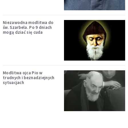
Niezawodna modlitwa do
św. Szarbela. Po 9 dniach
mogą dziać się cuda
Modlitwa ojca Pio w
trudnych i beznadziejnych
sytuacjach