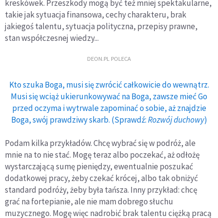
kreskówek. Przeszkody mogą być też mniej spektakularne,
takie jak sytuacja finansowa, cechy charakteru, brak
jakiegoś talentu, sytuacja polityczna, przepisy prawne,
stan współczesnej wiedzy...
DEON.PL POLECA
Kto szuka Boga, musi się zwrócić całkowicie do wewnątrz.
Musi się wciąż ukierunkowywać na Boga, zawsze mieć Go
przed oczyma i wytrwale zapominać o sobie, aż znajdzie
Boga, swój prawdziwy skarb. (Sprawdź:
Rozwój duchowy
)
Podam kilka przykładów. Chcę wybrać się w podróż, ale
mnie na to nie stać. Mogę teraz albo poczekać, aż odłożę
wystarczającą sumę pieniędzy, ewentualnie poszukać
dodatkowej pracy, żeby czekać krócej, albo tak obniżyć
standard podróży, żeby była tańsza. Inny przykład: chcę
grać na fortepianie, ale nie mam dobrego słuchu
muzycznego. Mogę więc nadrobić brak talentu ciężką pracą