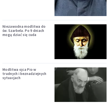
Niezawodna modlitwa do
św. Szarbela. Po 9 dniach
mogą dziać się cuda
Modlitwa ojca Pio w
trudnych i beznadziejnych
sytuacjach