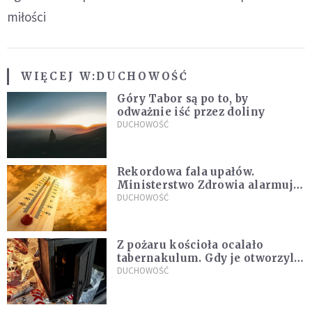
miłości
WIĘCEJ W:
DUCHOWOŚĆ
Góry Tabor są po to, by
odważnie iść przez doliny
DUCHOWOŚĆ
Rekordowa fala upałów.
Ministerstwo Zdrowia alarmuje
po doświadczeniach z czerwca
DUCHOWOŚĆ
Z pożaru kościoła ocalało
tabernakulum. Gdy je otworzyli,
"zapach świeżego chleba
DUCHOWOŚĆ
zdominował smród spalenizny"