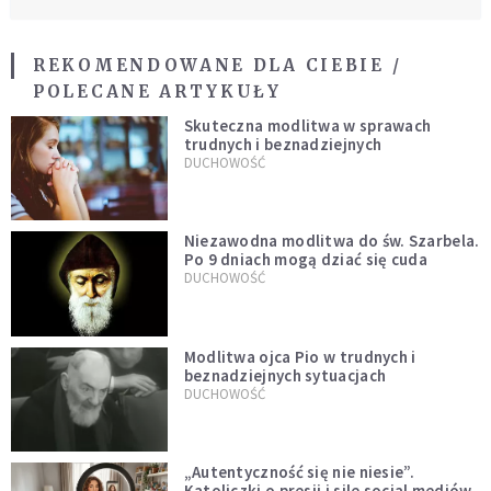
REKOMENDOWANE DLA CIEBIE /
POLECANE ARTYKUŁY
Skuteczna modlitwa w sprawach
trudnych i beznadziejnych
DUCHOWOŚĆ
Niezawodna modlitwa do św. Szarbela.
Po 9 dniach mogą dziać się cuda
DUCHOWOŚĆ
Modlitwa ojca Pio w trudnych i
beznadziejnych sytuacjach
DUCHOWOŚĆ
„Autentyczność się nie niesie”.
Katoliczki o presji i sile social mediów