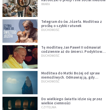
WIARA
Telegram do św. Józefa. Modlitwa z
prośbą o szybki ratunek
DUCHOWOŚĆ
Tę modlitwę Jan Paweł II odmawiał
codziennie aż do śmierci. Podyktował
mu ją ojciec
DUCHOWOŚĆ
Modlitwa do Matki Bożej od spraw
niemożliwych. Odmawiaj ją, gdy
wszystko idzie źle
DUCHOWOŚĆ
Do wielkiego światła idzie się przez
wielkie ciemności
CZYTELNIA