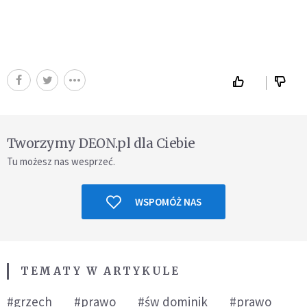
Tworzymy DEON.pl dla Ciebie
Tu możesz nas wesprzeć.
WSPOMÓŻ NAS
TEMATY W ARTYKULE
#grzech
#prawo
#św dominik
#prawo