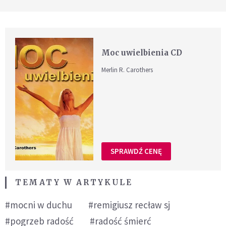
Moc uwielbienia CD
Merlin R. Carothers
SPRAWDŹ CENĘ
TEMATY W ARTYKULE
#mocni w duchu
#remigiusz recław sj
#pogrzeb radość
#radość śmierć