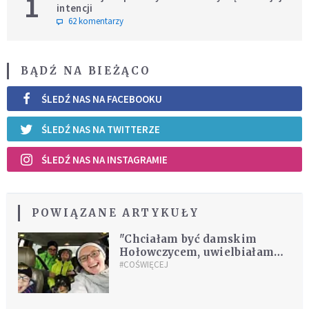
1
intencji
62 komentarzy
BĄDŹ NA BIEŻĄCO
ŚLEDŹ NAS NA FACEBOOKU
ŚLEDŹ NAS NA TWITTERZE
ŚLEDŹ NAS NA INSTAGRAMIE
POWIĄZANE ARTYKUŁY
"Chciałam być damskim
Hołowczycem, uwielbiałam
szybką jazdę. Zostałam
#COŚWIĘCEJ
zakonnicą"