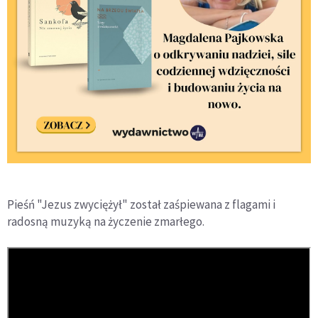
Pieśń "Jezus zwyciężył" został zaśpiewana z flagami i
radosną muzyką na życzenie zmarłego.