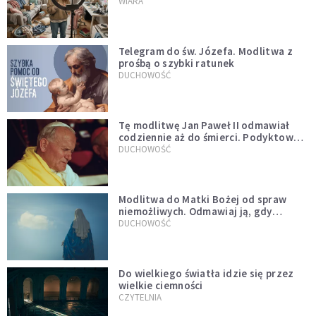
WIARA
Telegram do św. Józefa. Modlitwa z
prośbą o szybki ratunek
DUCHOWOŚĆ
Tę modlitwę Jan Paweł II odmawiał
codziennie aż do śmierci. Podyktował
mu ją ojciec
DUCHOWOŚĆ
Modlitwa do Matki Bożej od spraw
niemożliwych. Odmawiaj ją, gdy
wszystko idzie źle
DUCHOWOŚĆ
Do wielkiego światła idzie się przez
wielkie ciemności
CZYTELNIA