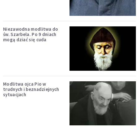
Niezawodna modlitwa do
św. Szarbela. Po 9 dniach
mogą dziać się cuda
Modlitwa ojca Pio w
trudnych i beznadziejnych
sytuacjach