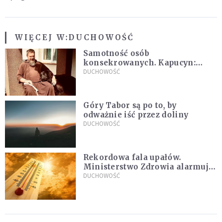
WIĘCEJ W:
DUCHOWOŚĆ
Samotność osób
konsekrowanych. Kapucyn:
Życie w pojedynkę rzadko jest
DUCHOWOŚĆ
sielanką
Góry Tabor są po to, by
odważnie iść przez doliny
DUCHOWOŚĆ
Rekordowa fala upałów.
Ministerstwo Zdrowia alarmuje
po doświadczeniach z czerwca
DUCHOWOŚĆ