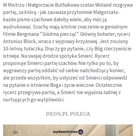
W Mistrzu i Małgorzacie Bułhakowa szatan Woland rozgrywa
partię, za którą - jak zauważa przytomnie Małgorzata -
każde pismo szachowe dałoby wiele, aby móc ją
wydrukować. Szachy mają istotne znaczenie w genialnym
filmie Bergmana "Siódma pieczęć". Główny bohater, rycerz
Antonius Block, wraca z wyprawy krzyżowej. Jest znużony
10-letnią tułaczką. Dręczy go pytanie, czy Bóg rzeczywiście
istnieje. Na swojej drodze spotyka Śmierć. Rycerz
proponuje Śmierci partię szachów. Nie tylko po to, by
wygrawszy partię oddalić od siebie nadchodzący koniec,
ale przede wszystkim, by usłyszeć od Śmierci odpowiedź
na pytanie o istnienie Boga i życie wieczne. Ostatecznie
rycerz przegrywa partię, a Śmierć nie wyjaśnia żadnej z
nurtujących go wątpliwości.
DEON.PL POLECA