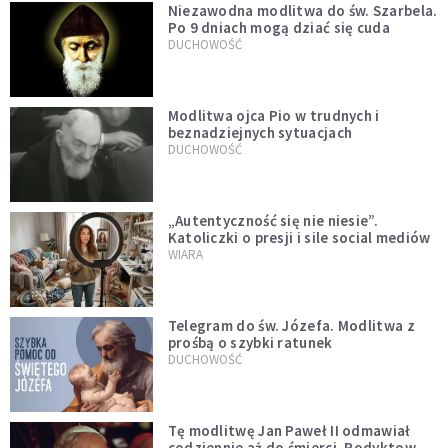
Niezawodna modlitwa do św. Szarbela.
Po 9 dniach mogą dziać się cuda
DUCHOWOŚĆ
Modlitwa ojca Pio w trudnych i
beznadziejnych sytuacjach
DUCHOWOŚĆ
„Autentyczność się nie niesie”.
Katoliczki o presji i sile social mediów
WIARA
Telegram do św. Józefa. Modlitwa z
prośbą o szybki ratunek
DUCHOWOŚĆ
Tę modlitwę Jan Paweł II odmawiał
codziennie aż do śmierci. Podyktował