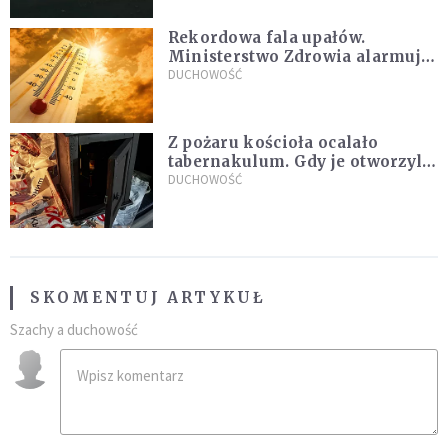
Rekordowa fala upałów.
Ministerstwo Zdrowia alarmuje
po doświadczeniach z czerwca
DUCHOWOŚĆ
Z pożaru kościoła ocalało
tabernakulum. Gdy je otworzyli,
"zapach świeżego chleba
DUCHOWOŚĆ
zdominował smród spalenizny"
SKOMENTUJ ARTYKUŁ
Szachy a duchowość