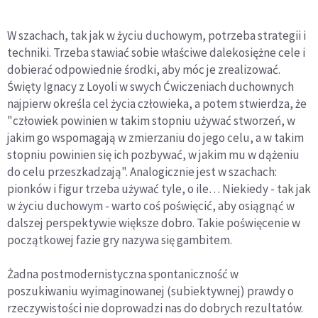
W szachach, tak jak w życiu duchowym, potrzeba strategii i
techniki. Trzeba stawiać sobie właściwe dalekosiężne cele i
dobierać odpowiednie środki, aby móc je zrealizować.
Święty Ignacy z Loyoli w swych Ćwiczeniach duchownych
najpierw określa cel życia człowieka, a potem stwierdza, że
"człowiek powinien w takim stopniu używać stworzeń, w
jakim go wspomagają w zmierzaniu do jego celu, a w takim
stopniu powinien się ich pozbywać, w jakim mu w dążeniu
do celu przeszkadzają". Analogicznie jest w szachach:
pionków i figur trzeba używać tyle, o ile… Niekiedy - tak jak
w życiu duchowym - warto coś poświęcić, aby osiągnąć w
dalszej perspektywie większe dobro. Takie poświęcenie w
początkowej fazie gry nazywa się gambitem.
Żadna postmodernistyczna spontaniczność w
poszukiwaniu wyimaginowanej (subiektywnej) prawdy o
rzeczywistości nie doprowadzi nas do dobrych rezultatów.