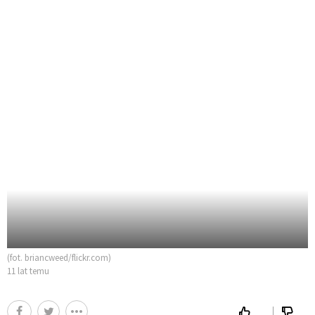
(fot. briancweed/flickr.com)
11 lat temu