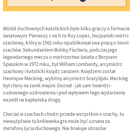
Wśród duchownych katolickich było kilku graczy o formacie
światowym. Pierwszy z nich to Ruy Lopez, hiszpański mistrz
szachowy, który w 1561 roku opublikował swa pracę o teorii
szachów. Sekundantem Bobby Fischera, podczas jego
legendarnego meczu o mistrzostwo świata z Borysem
Spasskim w 1972 roku, był William Lombardy, arcymistrz
szachowy i katolicki ksiądz zarazem. Księdzem został
Henrique Mecking, wybitny arcymistrz brazylijski. Mecking
był chory na zanik mięśni. Doznał - jak sam twierdzi -
cudownego uzdrowienia i pod wpływem tego wydarzenia
wszedł na kapłańską drogę.
Chociaż w szachach chodzi przede wszystkim o szachy, to
niewątpliwie ta królewska gra może być uznana za
metaforę życia duchowego. Nie brakuje obrazów