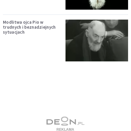
Modlitwa ojca Pio w
trudnych i beznadziejnych
sytuacjach