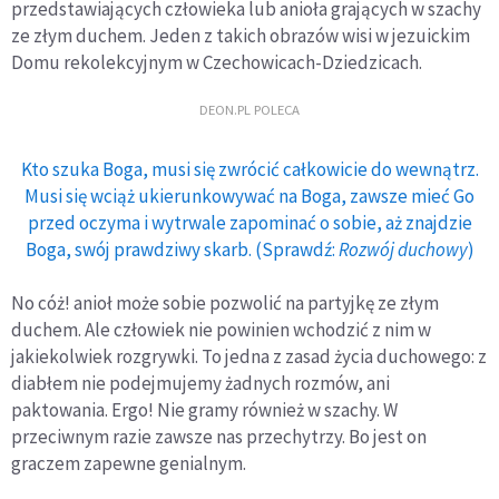
przedstawiających człowieka lub anioła grających w szachy
ze złym duchem. Jeden z takich obrazów wisi w jezuickim
Domu rekolekcyjnym w Czechowicach-Dziedzicach.
DEON.PL POLECA
Kto szuka Boga, musi się zwrócić całkowicie do wewnątrz.
Musi się wciąż ukierunkowywać na Boga, zawsze mieć Go
przed oczyma i wytrwale zapominać o sobie, aż znajdzie
Boga, swój prawdziwy skarb. (Sprawdź:
Rozwój duchowy
)
No cóż! anioł może sobie pozwolić na partyjkę ze złym
duchem. Ale człowiek nie powinien wchodzić z nim w
jakiekolwiek rozgrywki. To jedna z zasad życia duchowego: z
diabłem nie podejmujemy żadnych rozmów, ani
paktowania. Ergo! Nie gramy również w szachy. W
przeciwnym razie zawsze nas przechytrzy. Bo jest on
graczem zapewne genialnym.