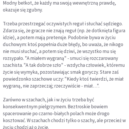
Modny bełkot, że każdy ma swoją wewnętrzną prawdę,
okazuje się zgubny.
Trzeba przestrzegać oczywistych reguł i słuchać sędziego.
Zdarza się, że gracze nie znają reguł (np. że dotknięta figura
idzie), a potem mają pretensje. Podobnie bywa w życiu
duchowym: ktoś popełnia duże błędy, bo uważa, że nikogo
nie musi słuchać, a potem się dziwi, że wszystko mu się
rozsypało. "A miałem wygraną" - smuci się rozczarowany
szachista. "A tak dobrze szło" - wzdycha człowiek, któremu
życie się wymyka, pozostawiając smak goryczy. Stare zaś
powiedzonko szachowe uczy: "Kiedy ktoś twierdzi, że miał
wygraną, nie zaprzeczaj; rzeczywiście - miał…".
Zarówno w szachach, jak i w życiu trzeba być
konsekwentnym pielgrzymem. Beztroskie bowiem
spacerowanie po czarno-białych polach może drogo
kosztować. W szachach chodzi tylko o szachy, ale przecież w
życiu chodzi aż o życie.