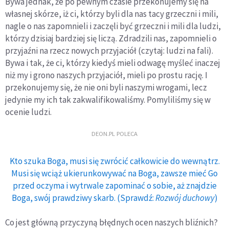
Bywa jednak, że po pewnym czasie przekonujemy się na
własnej skórze, iż ci, którzy byli dla nas tacy grzeczni i mili,
nagle o nas zapomnieli i zaczęli być grzeczni i mili dla ludzi,
którzy dzisiaj bardziej się liczą. Zdradzili nas, zapomnieli o
przyjaźni na rzecz nowych przyjaciół (czytaj: ludzi na fali).
Bywa i tak, że ci, którzy kiedyś mieli odwagę myśleć inaczej
niż my i grono naszych przyjaciół, mieli po prostu rację. I
przekonujemy się, że nie oni byli naszymi wrogami, lecz
jedynie my ich tak zakwalifikowaliśmy. Pomyliliśmy się w
ocenie ludzi.
DEON.PL POLECA
Kto szuka Boga, musi się zwrócić całkowicie do wewnątrz.
Musi się wciąż ukierunkowywać na Boga, zawsze mieć Go
przed oczyma i wytrwale zapominać o sobie, aż znajdzie
Boga, swój prawdziwy skarb. (Sprawdź:
Rozwój duchowy
)
Co jest główną przyczyną błędnych ocen naszych bliźnich?