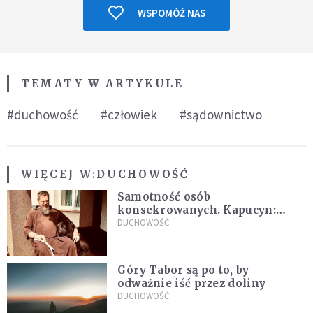
WSPOMÓŻ NAS
TEMATY W ARTYKULE
#duchowość
#człowiek
#sądownictwo
WIĘCEJ W:
DUCHOWOŚĆ
Samotność osób
konsekrowanych. Kapucyn:
Życie w pojedynkę rzadko jest
DUCHOWOŚĆ
sielanką
Góry Tabor są po to, by
odważnie iść przez doliny
DUCHOWOŚĆ