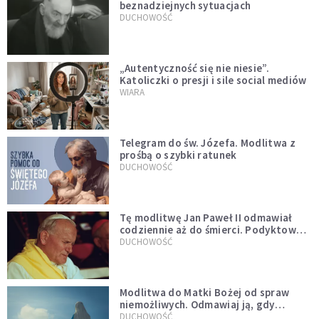
beznadziejnych sytuacjach
DUCHOWOŚĆ
„Autentyczność się nie niesie”.
Katoliczki o presji i sile social mediów
WIARA
Telegram do św. Józefa. Modlitwa z
prośbą o szybki ratunek
DUCHOWOŚĆ
Tę modlitwę Jan Paweł II odmawiał
codziennie aż do śmierci. Podyktował
mu ją ojciec
DUCHOWOŚĆ
Modlitwa do Matki Bożej od spraw
niemożliwych. Odmawiaj ją, gdy
wszystko idzie źle
DUCHOWOŚĆ