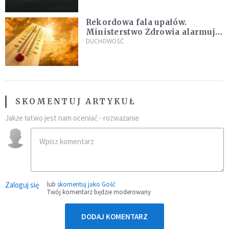
Rekordowa fala upałów.
Ministerstwo Zdrowia alarmuje
po doświadczeniach z czerwca
DUCHOWOŚĆ
SKOMENTUJ ARTYKUŁ
Jakże łatwo jest nam oceniać - rozważanie
Zaloguj się
lub
skomentuj jako Gość
Twój komentarz będzie moderowany
DODAJ KOMENTARZ