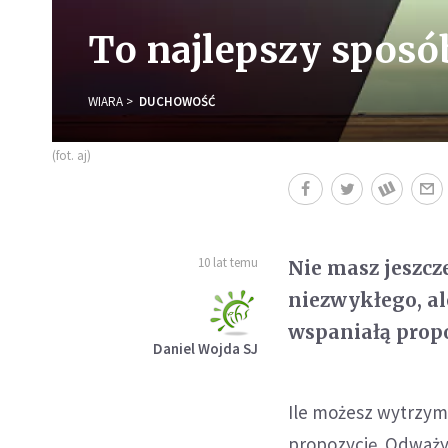
To najlepszy spos
WIARA
DUCHOWOŚĆ
(fot. aj)
10 lat temu
Nie masz jeszcz
niezwykłego, al
wspaniałą propo
Daniel Wojda SJ
Ile możesz wytrzym
propozycję. Odważy