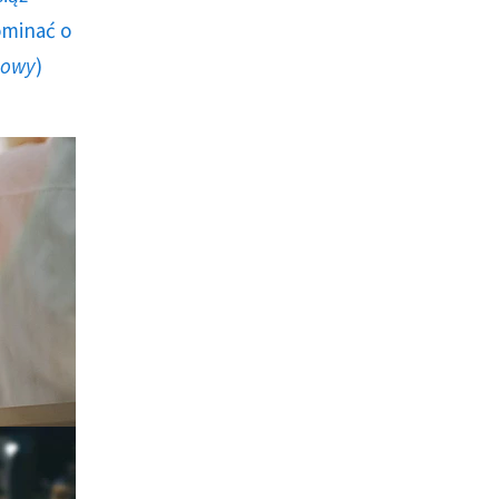
ominać o
howy
)