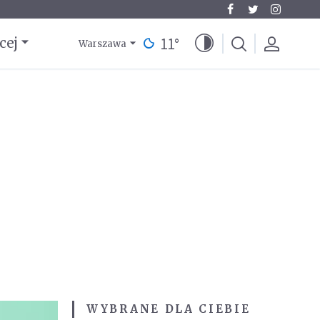
11
°
cej
Warszawa
WYBRANE DLA CIEBIE