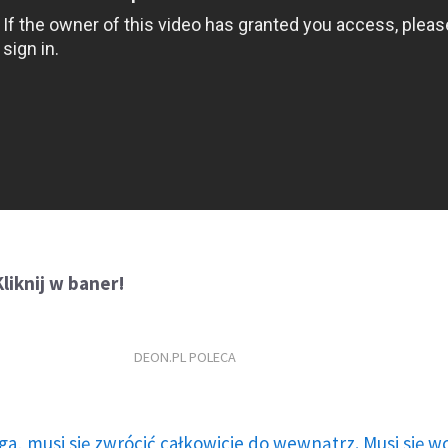
liknij w baner!
DEON.PL POLECA
ga, musi się zwrócić całkowicie do wewnątrz. Musi się w