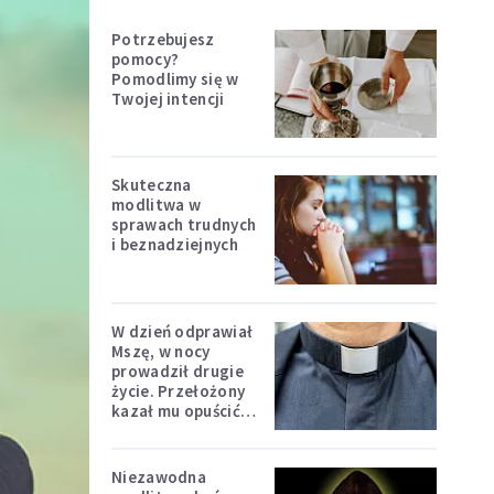
Potrzebujesz
pomocy?
Pomodlimy się w
Twojej intencji
Skuteczna
modlitwa w
sprawach trudnych
i beznadziejnych
W dzień odprawiał
Mszę, w nocy
prowadził drugie
życie. Przełożony
kazał mu opuścić
zakon
Niezawodna