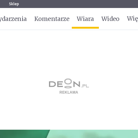
g
Sklep
Wię
darzenia
Komentarze
Wiara
Wideo