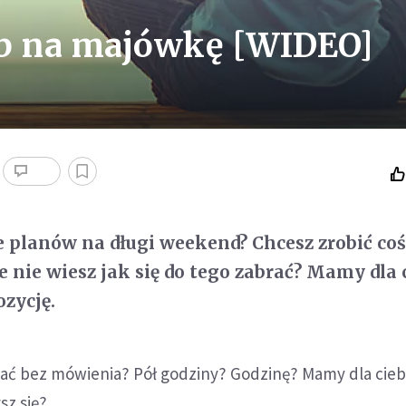
ób na majówkę [WIDEO]
e planów na długi weekend? Chcesz zrobić co
e nie wiesz jak się do tego zabrać? Mamy dla 
zycję.
ać bez mówienia? Pół godziny? Godzinę? Mamy dla cieb
sz się?