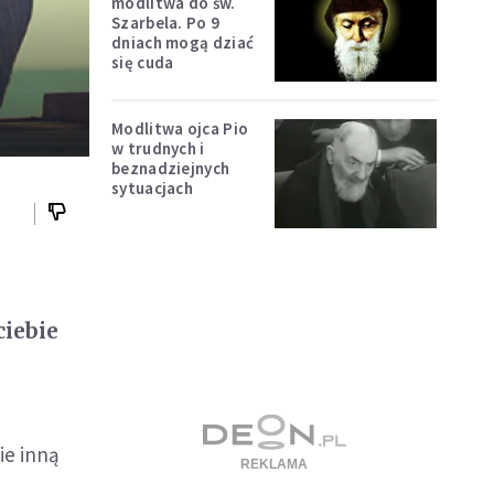
modlitwa do św.
Szarbela. Po 9
dniach mogą dziać
się cuda
Modlitwa ojca Pio
w trudnych i
beznadziejnych
sytuacjach
ś
ciebie
ie inną