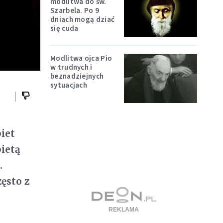
modlitwa do św.
Szarbela. Po 9
dniach mogą dziać
się cuda
Modlitwa ojca Pio
w trudnych i
beznadziejnych
sytuacjach
iet
ietą
.
ęsto z