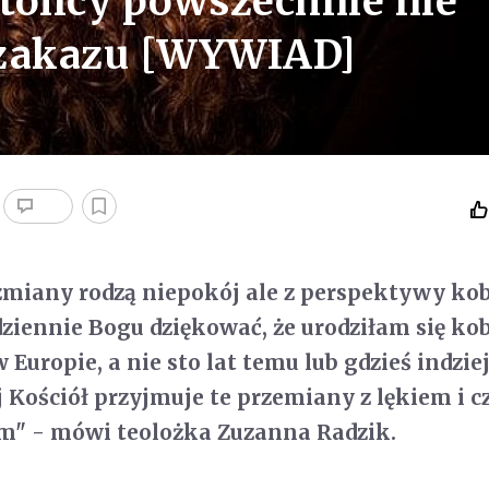
tolicy powszechnie nie
o zakazu [WYWIAD]
miany rodzą niepokój ale z perspektywy kob
iennie Bogu dziękować, że urodziłam się kob
w Europie, a nie sto lat temu lub gdzieś indziej
ościół przyjmuje te przemiany z lękiem i cz
m" - mówi teolożka Zuzanna Radzik.