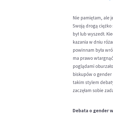
Nie pamiętam, ale je
Swoją drogą ciężko 
był lub wyszedł. Ki
kazania w dniu róża
powinnam była wróci
ma prawo wtargnąć
poglądami oburzało 
biskupów o gender t
takim stylem debaty.
zaczęłam sobie zad
Debata o gender wk