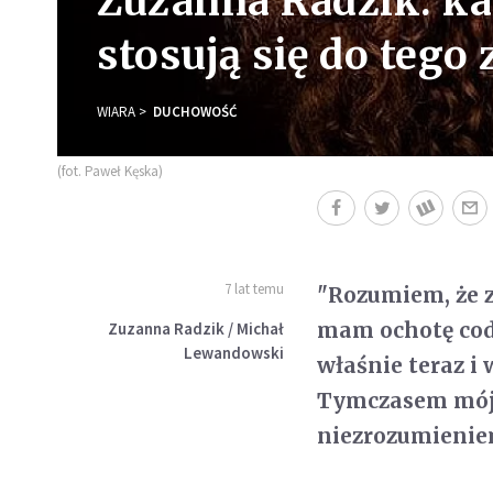
Zuzanna Radzik: ka
stosują się do teg
WIARA
DUCHOWOŚĆ
(fot. Paweł Kęska)
7 lat temu
"Rozumiem, że z
mam ochotę codz
Zuzanna Radzik / Michał
Lewandowski
właśnie teraz i 
Tymczasem mój K
niezrozumienie