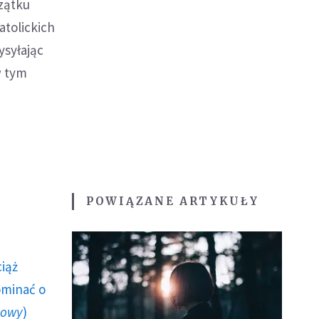
zątku
atolickich
ysyłając
w tym
POWIĄZANE ARTYKUŁY
ciąż
ominać o
howy
)