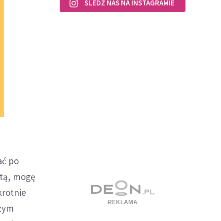
ŚLEDŹ NAS NA INSTAGRAMIE
ać po
etą, mogę
krotnie
dzym