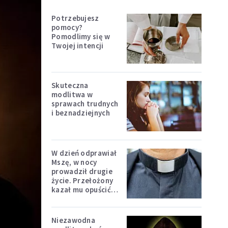
Potrzebujesz
pomocy?
Pomodlimy się w
Twojej intencji
Skuteczna
modlitwa w
sprawach trudnych
i beznadziejnych
W dzień odprawiał
Mszę, w nocy
prowadził drugie
życie. Przełożony
kazał mu opuścić
zakon
Niezawodna