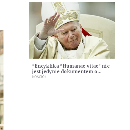
"Encyklika "Humanae vitae" nie
jest jedynie dokumentem o
antykoncepcji" [WYWIAD]
KOŚCIÓŁ