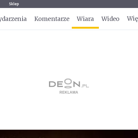
g
Sklep
Wię
darzenia
Komentarze
Wiara
Wideo