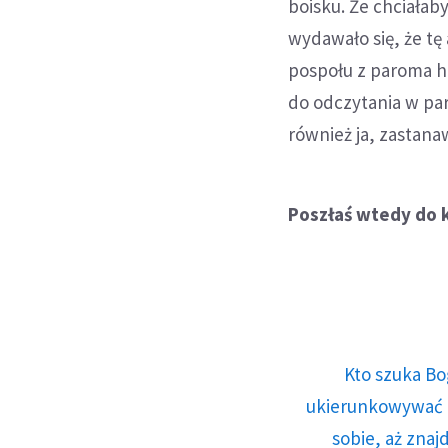
boisku. Że chciała
wydawało się, że tę
pospołu z paroma h
do odczytania w para
również ja, zastanaw
Poszłaś wtedy do k
Kto szuka Bo
ukierunkowywać n
sobie, aż znaj