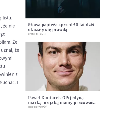
 listu.
Słowa papieża sprzed 50 lat dziś
, że nie
okazały się prawdą
ego
KOMENTARZE
biłam. Że
 uznał, że
dowymi
stu
owinien z
słuchać. I
Paweł Koniarek OP: jedyną
marką, na jaką mamy pracować
w Kościele, jest Jezus Chrystus
DUCHOWOŚĆ