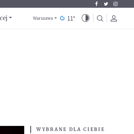
11
°
cej
Warszawa
WYBRANE DLA CIEBIE