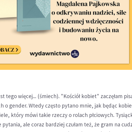
st tego więcej... (śmiech). "Kościół kobiet" zaczęłam pis
h o gender. Wtedy często pytano mnie, jak będąc kobi
iele, który mówi takie rzeczy o rolach płciowych. Tysiąc
pytania, ale coraz bardziej czułam też, że gram na cu