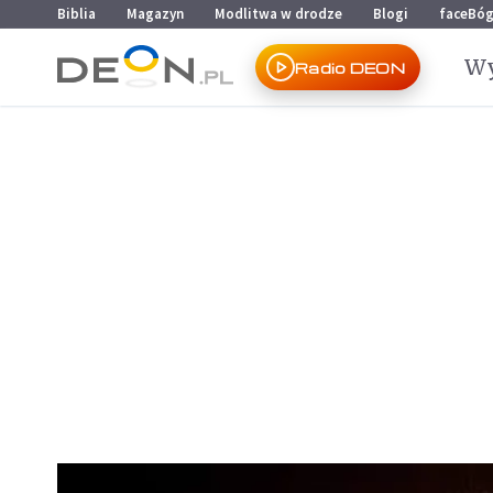
Przejdź do menu głównego
Przejdź do treści
Biblia
Magazyn
Modlitwa w drodze
Blogi
faceBó
Wy
Radio DEON