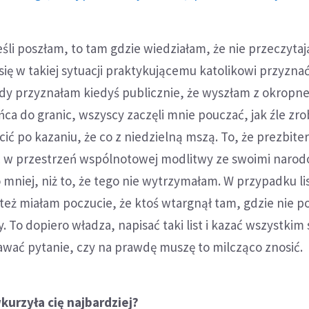
śli poszłam, to tam gdzie wiedziałam, że nie przeczytają
się w takiej sytuacji praktykującemu katolikowi przyznać
edy przyznałam kiedyś publicznie, że wyszłam z okropn
ńca do granic, wszyscy zaczęli mnie pouczać, jak źle zro
ć po kazaniu, że co z niedzielną mszą. To, że prezbiter
 w przestrzeń wspólnotowej modlitwy ze swoimi naro
mniej, niż to, że tego nie wytrzymałam. W przypadku li
eż miałam poczucie, że ktoś wtargnął tam, gdzie nie p
 To dopiero władza, napisać taki list i kazać wszystkim 
awać pytanie, czy na prawdę muszę to milcząco znosić.
urzyła cię najbardziej?