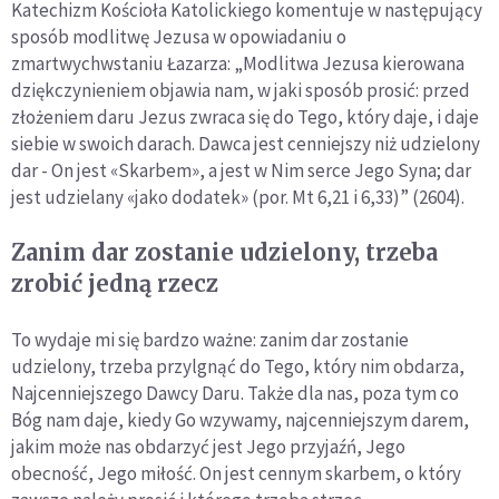
Katechizm Kościoła Katolickiego komentuje w następujący
sposób modlitwę Jezusa w opowiadaniu o
zmartwychwstaniu Łazarza: „Modlitwa Jezusa kierowana
dziękczynieniem objawia nam, w jaki sposób prosić: przed
złożeniem daru Jezus zwraca się do Tego, który daje, i daje
siebie w swoich darach. Dawca jest cenniejszy niż udzielony
dar - On jest «Skarbem», a jest w Nim serce Jego Syna; dar
jest udzielany «jako dodatek» (por. Mt 6,21 i 6,33)” (2604).
Zanim dar zostanie udzielony, trzeba
zrobić jedną rzecz
To wydaje mi się bardzo ważne: zanim dar zostanie
udzielony, trzeba przylgnąć do Tego, który nim obdarza,
Najcenniejszego Dawcy Daru. Także dla nas, poza tym co
Bóg nam daje, kiedy Go wzywamy, najcenniejszym darem,
jakim może nas obdarzyć jest Jego przyjaźń, Jego
obecność, Jego miłość. On jest cennym skarbem, o który