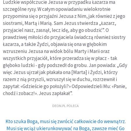
Ludzkie współczucie Jezusa w przypadku Łazarza ma
szczególne rysy. W całym opowiadaniu wielokrotnie
przypomina się o przyjaźni Jezusa z Nim, jak również z jego
siostrami, Martą i Marią. Sam Jezus stwierdza „Łazarz,
przyjaciel nasz, zasnął, lecz idę, aby go obudzić”. O
prawdziwej miłości do przyjaciela świadczą również siostry
Łazarza, a także Żydzi, objawia się ona w głębokim
wzruszeniu Jezusa na widok bólu Marty i Marii oraz
wszystkich przyjaciół, które przeradza się w płacz - tak
głęboko ludzki - gdy podszedł do grobu. Jan powiada: „Gdy
więc Jezus ujrzał jak płakała ona [Marta] i Żydzi, którzy
razem z nią przyszli, wzruszył się w duchu, rozrzewnił i
zapytał: «Gdzieście go położyli?» Odpowiedzieli Mu: «Panie,
chodź i zobacz!». Jezus zapłakał”.
DEON.PL POLECA
Kto szuka Boga, musi się zwrócić całkowicie do wewnątrz.
Musi się wciąż ukierunkowywać na Boga, zawsze mieć Go