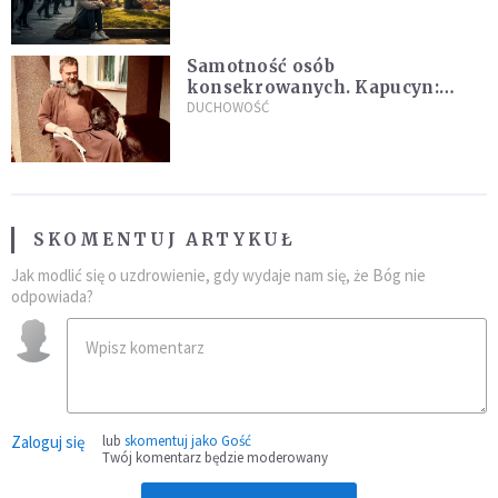
Samotność osób
konsekrowanych. Kapucyn:
Życie w pojedynkę rzadko jest
DUCHOWOŚĆ
sielanką
SKOMENTUJ ARTYKUŁ
Jak modlić się o uzdrowienie, gdy wydaje nam się, że Bóg nie
odpowiada?
Zaloguj się
lub
skomentuj jako Gość
Twój komentarz będzie moderowany