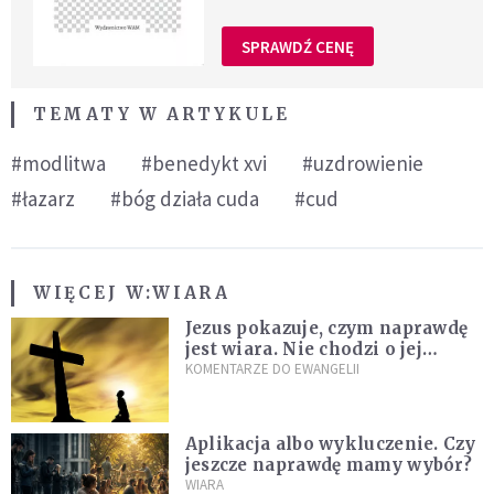
SPRAWDŹ CENĘ
TEMATY W ARTYKULE
#modlitwa
#benedykt xvi
#uzdrowienie
#łazarz
#bóg działa cuda
#cud
WIĘCEJ W:
WIARA
Jezus pokazuje, czym naprawdę
jest wiara. Nie chodzi o jej
wielkość
KOMENTARZE DO EWANGELII
Aplikacja albo wykluczenie. Czy
jeszcze naprawdę mamy wybór?
WIARA