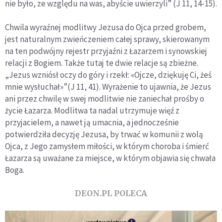
nie było, ze względu na was, abyście uwierzyli” (J 11, 14-15).
Chwila wyraźnej modlitwy Jezusa do Ojca przed grobem,
jest naturalnym zwieńczeniem całej sprawy, skierowanym
na ten podwójny rejestr przyjaźni z Łazarzem i synowskiej
relacji z Bogiem. Także tutaj te dwie relacje są zbieżne.
„Jezus wzniósł oczy do góry i rzekł: «Ojcze, dziękuję Ci, żeś
mnie wysłuchał»”(J 11, 41). Wyrażenie to ujawnia, że Jezus
ani przez chwilę w swej modlitwie nie zaniechał prośby o
życie Łazarza. Modlitwa ta nadal utrzymuje więź z
przyjacielem, a nawet ją umacnia, a jednocześnie
potwierdziła decyzję Jezusa, by trwać w komunii z wolą
Ojca, z Jego zamysłem miłości, w którym choroba i śmierć
Łazarza są uważane za miejsce, w którym objawia się chwała
Boga.
DEON.PL POLECA