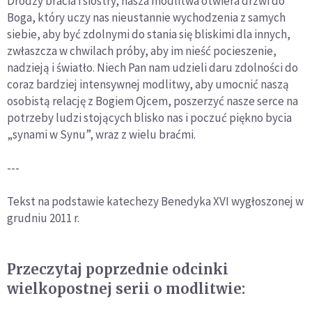
Drodzy bracia i siostry, nasza modlitwa otwiera drzwi do
Boga, który uczy nas nieustannie wychodzenia z samych
siebie, aby być zdolnymi do stania się bliskimi dla innych,
zwłaszcza w chwilach próby, aby im nieść pocieszenie,
nadzieją i światło. Niech Pan nam udzieli daru zdolności do
coraz bardziej intensywnej modlitwy, aby umocnić naszą
osobistą relację z Bogiem Ojcem, poszerzyć nasze serce na
potrzeby ludzi stojących blisko nas i poczuć piękno bycia
„synami w Synu”, wraz z wielu braćmi.
---
Tekst na podstawie katechezy Benedyka XVI wygłoszonej w
grudniu 2011 r.
Przeczytaj poprzednie odcinki
wielkopostnej serii o modlitwie: