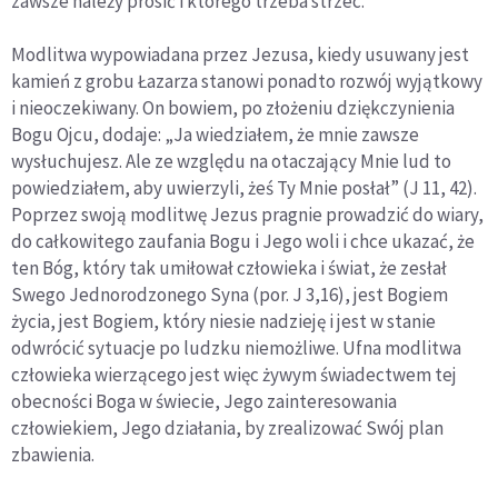
zawsze należy prosić i którego trzeba strzec.
Modlitwa wypowiadana przez Jezusa, kiedy usuwany jest
kamień z grobu Łazarza stanowi ponadto rozwój wyjątkowy
i nieoczekiwany. On bowiem, po złożeniu dziękczynienia
Bogu Ojcu, dodaje: „Ja wiedziałem, że mnie zawsze
wysłuchujesz. Ale ze względu na otaczający Mnie lud to
powiedziałem, aby uwierzyli, żeś Ty Mnie posłał” (J 11, 42).
Poprzez swoją modlitwę Jezus pragnie prowadzić do wiary,
do całkowitego zaufania Bogu i Jego woli i chce ukazać, że
ten Bóg, który tak umiłował człowieka i świat, że zesłał
Swego Jednorodzonego Syna (por. J 3,16), jest Bogiem
życia, jest Bogiem, który niesie nadzieję i jest w stanie
odwrócić sytuacje po ludzku niemożliwe. Ufna modlitwa
człowieka wierzącego jest więc żywym świadectwem tej
obecności Boga w świecie, Jego zainteresowania
człowiekiem, Jego działania, by zrealizować Swój plan
zbawienia.