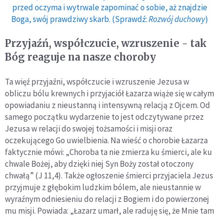
przed oczyma i wytrwale zapominać o sobie, aż znajdzie
Boga, swój prawdziwy skarb. (Sprawdź:
Rozwój duchowy
)
Przyjaźń, współczucie, wzruszenie - tak
Bóg reaguje na nasze choroby
Ta więź przyjaźni, współczucie i wzruszenie Jezusa w
obliczu bólu krewnych i przyjaciół Łazarza wiąże się w całym
opowiadaniu z nieustanną i intensywną relacją z Ojcem. Od
samego początku wydarzenie to jest odczytywane przez
Jezusa w relacji do swojej tożsamości i misji oraz
oczekującego Go uwielbienia. Na wieść o chorobie Łazarza
faktycznie mówi: „Choroba ta nie zmierza ku śmierci, ale ku
chwale Bożej, aby dzięki niej Syn Boży został otoczony
chwałą” (J 11,4). Także ogłoszenie śmierci przyjaciela Jezus
przyjmuje z głębokim ludzkim bólem, ale nieustannie w
wyraźnym odniesieniu do relacji z Bogiem i do powierzonej
mu misji. Powiada: „Łazarz umarł, ale raduję się, że Mnie tam