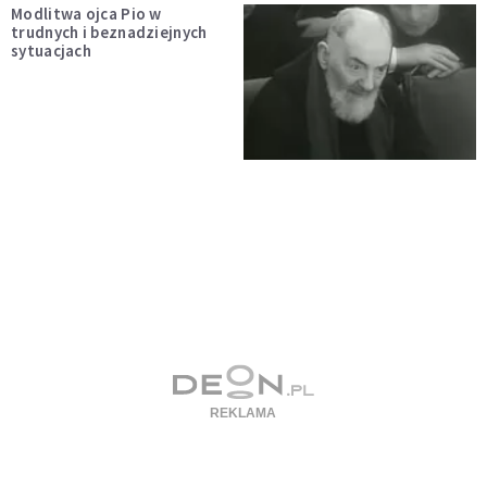
Modlitwa ojca Pio w
trudnych i beznadziejnych
sytuacjach