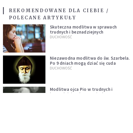
REKOMENDOWANE DLA CIEBIE /
POLECANE ARTYKUŁY
Skuteczna modlitwa w sprawach
trudnych i beznadziejnych
DUCHOWOŚĆ
Niezawodna modlitwa do św. Szarbela.
Po 9 dniach mogą dziać się cuda
DUCHOWOŚĆ
Modlitwa ojca Pio w trudnych i
beznadziejnych sytuacjach
DUCHOWOŚĆ
„Autentyczność się nie niesie”.
Katoliczki o presji i sile social mediów
WIARA