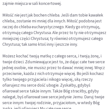
zajmie miejsca w sali koncertowej.
Miłość nie jest jak bochen chleba. Jeśli dam tobie kawałek
chleba, zostanie mi mniej dla innych. Miłość podobna jest
raczej do chleba eucharystycznego. Kiedy go otrzymuję,
otrzymuję całego Chrystusa. Ale przez to ty nie otrzymujesz
mniejszej części Chrystusa; ty również otrzymujesz całego
Chrystusa; tak samo ktoś inny i jeszcze inny.
Możesz kochać twoją matkę z całego serca, i twoją żonę, i
twoje dzieci. Zdumiewające jest to, że dając całe twe serce
jednej osobie, nie musisz przez to dawać mniej innej. Wręcz
przeciwnie, każda z nich otrzymuje więcej. Bo jeśli kochasz
tylko twojego przyjaciela i nikogo więcej, siłą rzeczy
ofiarujesz mu serce dość ubogie. Zyskałby, gdybyś
ofiarował serce także innym. Także Bóg straciłby, gdyby
nalegał, byś ofiarował swe serce jedynie Jemu. Daruj twoje
serce innym: twojej rodzinie, przyjaciołom, w wtedy Bóg
zyska, jeśli ofiarujesz Mu całe swe serce.