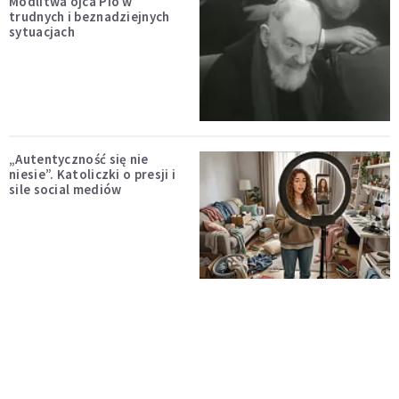
Modlitwa ojca Pio w
trudnych i beznadziejnych
sytuacjach
„Autentyczność się nie
niesie”. Katoliczki o presji i
sile social mediów