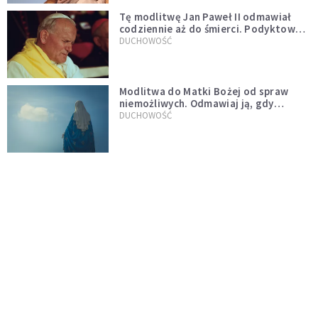
Tę modlitwę Jan Paweł II odmawiał
codziennie aż do śmierci. Podyktował
mu ją ojciec
DUCHOWOŚĆ
Modlitwa do Matki Bożej od spraw
niemożliwych. Odmawiaj ją, gdy
wszystko idzie źle
DUCHOWOŚĆ
Kościół wobec UFO. Wiara nie wyklucza
życia pozaziemskiego
KOŚCIÓŁ