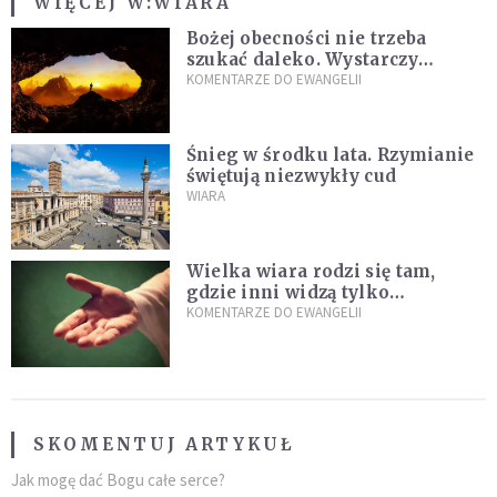
WIĘCEJ W:
WIARA
Bożej obecności nie trzeba
szukać daleko. Wystarczy
nauczyć się słuchać
KOMENTARZE DO EWANGELII
Śnieg w środku lata. Rzymianie
świętują niezwykły cud
WIARA
Wielka wiara rodzi się tam,
gdzie inni widzą tylko
przeszkody
KOMENTARZE DO EWANGELII
SKOMENTUJ ARTYKUŁ
Jak mogę dać Bogu całe serce?