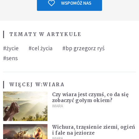
WSPOMÓŻ NAS
TEMATY W ARTYKULE
#życie
#cel życia
#bp grzegorz ryś
#sens
WIĘCEJ W:
WIARA
Czy wiara jest czymś, co da się
zobaczyć gołym okiem?
WIARA
Wichura, trzęsienie ziemi, ogień
i fale na jeziorze
WIARA