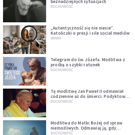
beznadziejnych sytuacjach
DUCHOWOŚĆ
„Autentyczność się nie niesie”.
Katoliczki o presji i sile social mediów
WIARA
Telegram do św. Józefa. Modlitwa z
prośbą o szybki ratunek
DUCHOWOŚĆ
Tę modlitwę Jan Paweł II odmawiał
codziennie aż do śmierci. Podyktował
mu ją ojciec
DUCHOWOŚĆ
Modlitwa do Matki Bożej od spraw
niemożliwych. Odmawiaj ją, gdy
wszystko idzie źle
DUCHOWOŚĆ