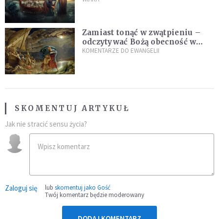
Zamiast tonąć w zwątpieniu –
odczytywać Bożą obecność w
burzach codziennego życia
KOMENTARZE DO EWANGELII
SKOMENTUJ ARTYKUŁ
Jak nie stracić sensu życia?
Zaloguj się
lub
skomentuj jako Gość
Twój komentarz będzie moderowany
DODAJ KOMENTARZ