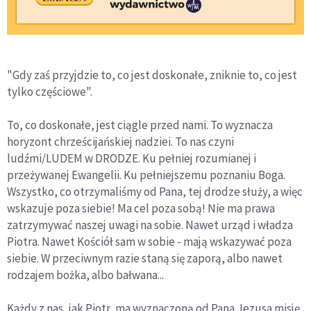
"Gdy zaś przyjdzie to, co jest doskonałe, zniknie to, co jest
tylko częściowe".
To, co doskonałe, jest ciągle przed nami. To wyznacza
horyzont chrześcijańskiej nadziei. To nas czyni
ludźmi/LUDEM w DRODZE. Ku pełniej rozumianej i
przeżywanej Ewangelii. Ku pełniejszemu poznaniu Boga.
Wszystko, co otrzymaliśmy od Pana, tej drodze służy, a więc
wskazuje poza siebie! Ma cel poza sobą! Nie ma prawa
zatrzymywać naszej uwagi na sobie. Nawet urząd i władza
Piotra. Nawet Kościół sam w sobie - mają wskazywać poza
siebie. W przeciwnym razie staną się zaporą, albo nawet
rodzajem bożka, albo bałwana...
Każdy z nas, jak Piotr, ma wyznaczoną od Pana Jezusa misję,