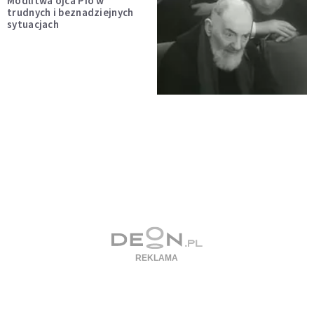
Modlitwa ojca Pio w
trudnych i beznadziejnych
sytuacjach