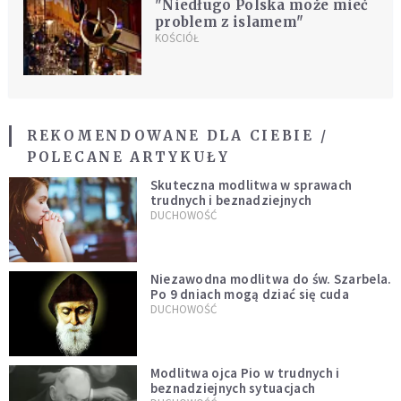
"Niedługo Polska może mieć
problem z islamem"
KOŚCIÓŁ
REKOMENDOWANE DLA CIEBIE /
POLECANE ARTYKUŁY
Skuteczna modlitwa w sprawach
trudnych i beznadziejnych
DUCHOWOŚĆ
Niezawodna modlitwa do św. Szarbela.
Po 9 dniach mogą dziać się cuda
DUCHOWOŚĆ
Modlitwa ojca Pio w trudnych i
beznadziejnych sytuacjach