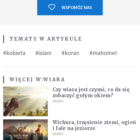
WSPOMÓŻ NAS
TEMATY W ARTYKULE
#kobieta
#islam
#koran
#mahomet
WIĘCEJ W:
WIARA
Czy wiara jest czymś, co da się
zobaczyć gołym okiem?
WIARA
Wichura, trzęsienie ziemi, ogień
i fale na jeziorze
WIARA