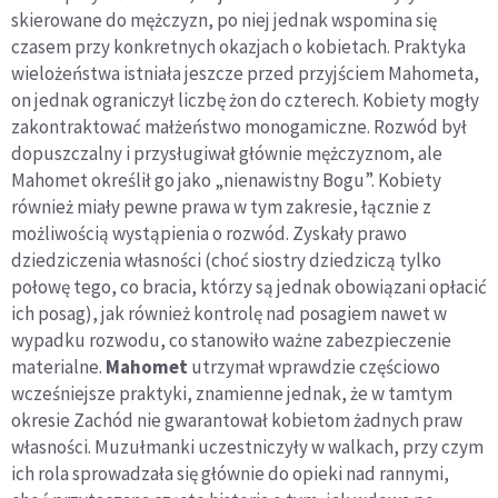
skierowane do mężczyzn, po niej jednak wspomina się
czasem przy konkretnych okazjach o kobietach. Praktyka
wielożeństwa istniała jeszcze przed przyjściem Mahometa,
on jednak ograniczył liczbę żon do czterech. Kobiety mogły
zakontraktować małżeństwo monogamiczne. Rozwód był
dopuszczalny i przysługiwał głównie mężczyznom, ale
Mahomet określił go jako „nienawistny Bogu”. Kobiety
również miały pewne prawa w tym zakresie, łącznie z
możliwością wystąpienia o rozwód. Zyskały prawo
dziedziczenia własności (choć siostry dziedziczą tylko
połowę tego, co bracia, którzy są jednak obowiązani opłacić
ich posag), jak również kontrolę nad posagiem nawet w
wypadku rozwodu, co stanowiło ważne zabezpieczenie
materialne.
Mahomet
utrzymał wprawdzie częściowo
wcześniejsze praktyki, znamienne jednak, że w tamtym
okresie Zachód nie gwarantował kobietom żadnych praw
własności. Muzułmanki uczestniczyły w walkach, przy czym
ich rola sprowadzała się głównie do opieki nad rannymi,