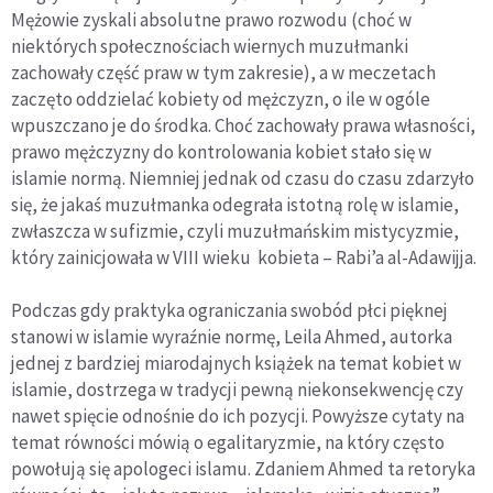
Mężowie zyskali absolutne prawo rozwodu (choć w
niektórych społecznościach wiernych muzułmanki
zachowały część praw w tym zakresie), a w meczetach
zaczęto oddzielać kobiety od mężczyzn, o ile w ogóle
wpuszczano je do środka. Choć zachowały prawa własności,
prawo mężczyzny do kontrolowania kobiet stało się w
islamie normą. Niemniej jednak od czasu do czasu zdarzyło
się, że jakaś muzułmanka odegrała istotną rolę w islamie,
zwłaszcza w sufizmie, czyli muzułmańskim mistycyzmie,
który zainicjowała w VIII wieku kobieta – Rabi’a al-Adawijja.
Podczas gdy praktyka ograniczania swobód płci pięknej
stanowi w islamie wyraźnie normę, Leila Ahmed, autorka
jednej z bardziej miarodajnych książek na temat kobiet w
islamie, dostrzega w tradycji pewną niekonsekwencję czy
nawet spięcie odnośnie do ich pozycji. Powyższe cytaty na
temat równości mówią o egalitaryzmie, na który często
powołują się apologeci islamu. Zdaniem Ahmed ta retoryka