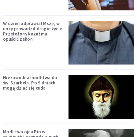
W dzień odprawiał Mszę, w
nocy prowadził drugie życie.
Przełożony kazał mu
opuścić zakon
Niezawodna modlitwa do
św. Szarbela. Po 9 dniach
mogą dziać się cuda
Modlitwa ojca Pio w
trudnych i beznadziejnych