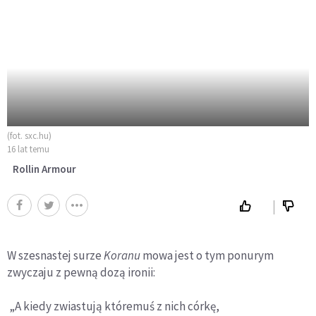
(fot. sxc.hu)
16 lat temu
Rollin Armour
W szesnastej surze
Koranu
mowa jest o tym ponurym
zwyczaju z pewną dozą ironii:
„A kiedy zwiastują któremuś z nich córkę,