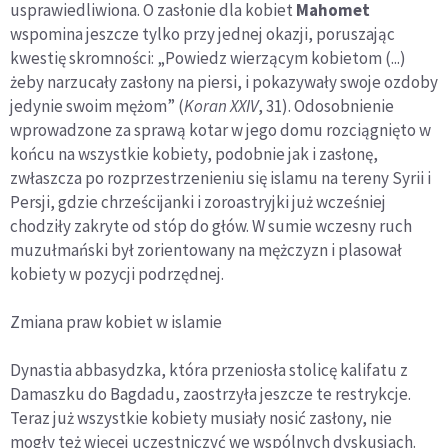
usprawiedliwiona. O zasłonie dla kobiet
Mahomet
wspomina jeszcze tylko przy jednej okazji, poruszając
kwestię skromności: „Powiedz wierzącym kobietom (...)
żeby narzucały zasłony na piersi, i pokazywały swoje ozdoby
jedynie swoim mężom” (
Koran XXIV
, 31). Odosobnienie
wprowadzone za sprawą kotar w jego domu rozciągnięto w
końcu na wszystkie kobiety, podobnie jak i zasłonę,
zwłaszcza po rozprzestrzenieniu się islamu na tereny Syrii i
Persji, gdzie chrześcijanki i zoroastryjki już wcześniej
chodziły zakry­te od stóp do głów. W sumie wczesny ruch
muzułmański był zorientowany na mężczyzn i plasował
kobiety w pozycji podrzędnej.
Zmiana praw kobiet w islamie
Dynastia abbasydzka, która przeniosła stolicę kalifatu z
Damaszku do Bagdadu, zaostrzyła jeszcze te restrykcje.
Teraz już wszystkie kobiety musiały nosić zasłony, nie
mogły też więcej uczestniczyć we wspólnych dyskusjach.