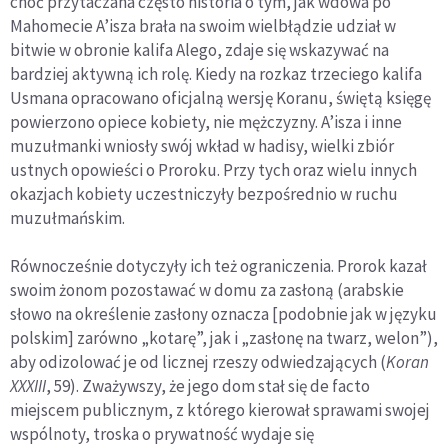
choć przytaczana często historia o tym, jak wdowa po
Mahomecie A’isza brała na swoim wielbłądzie udział w
bitwie w obronie kalifa Alego, zdaje się wskazywać na
bardziej aktywną ich rolę. Kiedy na rozkaz trzeciego kalifa
Usmana opracowano oficjalną wersję Koranu, świętą księgę
powierzono opiece kobiety, nie mężczyzny. A’isza i inne
muzułmanki wniosły swój wkład w hadisy, wielki zbiór
ustnych opowieści o Proroku. Przy tych oraz wielu innych
okazjach kobiety uczestniczyły bezpośrednio w ruchu
muzułmańskim.
Równocześnie dotyczyły ich też ograniczenia. Prorok kazał
swoim żonom pozostawać w domu za zasłoną (arabskie
słowo na określenie zasłony oznacza [podobnie jak w języku
polskim] zarówno „kotarę”, jak i „zasłonę na twarz, welon”),
aby odizolować je od licznej rzeszy odwiedzających (
Koran
XXXIII
, 59). Zważywszy, że jego dom stał się de facto
miejscem publicznym, z którego kierował sprawami swojej
wspólnoty, troska o prywatność wydaje się