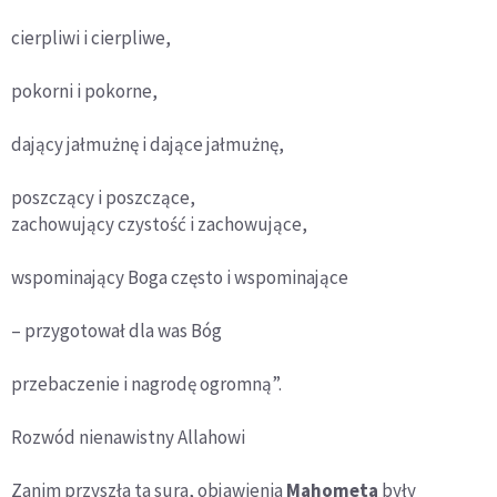
cierpliwi i cierpliwe,
pokorni i pokorne,
dający jałmużnę i dające jałmużnę,
poszczący i poszczące,
zachowujący czystość i zachowujące,
wspominający Boga często i wspominające
– przygotował dla was Bóg
przebaczenie i nagrodę ogromną”.
Rozwód nienawistny Allahowi
Zanim przyszła ta sura, objawienia
Mahometa
były