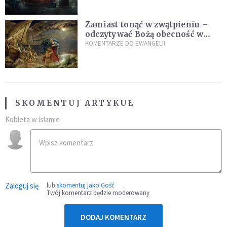
Zamiast tonąć w zwątpieniu –
odczytywać Bożą obecność w
burzach codziennego życia
KOMENTARZE DO EWANGELII
SKOMENTUJ ARTYKUŁ
Kobieta w islamie
Zaloguj się
lub
skomentuj jako Gość
Twój komentarz będzie moderowany
DODAJ KOMENTARZ