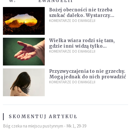
W:
EWANGELII
Bożej obecności nie trzeba
szukać daleko. Wystarczy
nauczyć się słuchać
KOMENTARZE DO EWANGELII
Wielka wiara rodzi się tam,
gdzie inni widzą tylko
przeszkody
KOMENTARZE DO EWANGELII
Przyzwyczajenia to nie grzechy.
Mogą jednak do nich prowadzić
KOMENTARZE DO EWANGELII
SKOMENTUJ ARTYKUŁ
Bóg czeka na miejscu pustynnym - Mk 1, 29-39