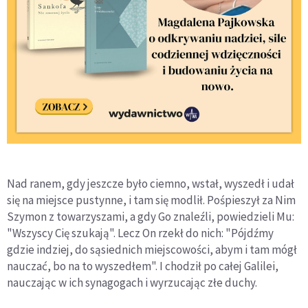
Nad ranem, gdy jeszcze było ciemno, wstał, wyszedł i udał
się na miejsce pustynne, i tam się modlił. Pośpieszył za Nim
Szymon z towarzyszami, a gdy Go znaleźli, powiedzieli Mu:
"Wszyscy Cię szukają". Lecz On rzekł do nich: "Pójdźmy
gdzie indziej, do sąsiednich miejscowości, abym i tam mógł
nauczać, bo na to wyszedłem". I chodził po całej Galilei,
nauczając w ich synagogach i wyrzucając złe duchy.