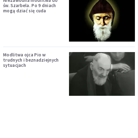
Niezawodna modlitwa do
św. Szarbela. Po 9 dniach
mogą dziać się cuda
Modlitwa ojca Pio w
trudnych i beznadziejnych
sytuacjach