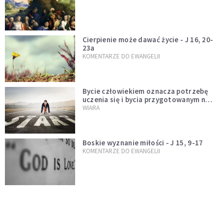
Cierpienie może dawać życie - J 16, 20-
23a
KOMENTARZE DO EWANGELII
Bycie człowiekiem oznacza potrzebę
uczenia się i bycia przygotowanym na
nowość każdej sytuacji
WIARA
Boskie wyznanie miłości - J 15, 9-17
KOMENTARZE DO EWANGELII