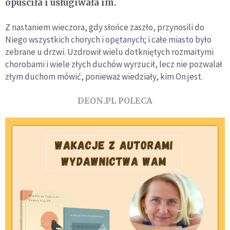
opuściła i usługiwała im.
Z nastaniem wieczora, gdy słońce zaszło, przynosili do
Niego wszystkich chorych i opętanych; i całe miasto było
zebrane u drzwi. Uzdrowił wielu dotkniętych rozmaitymi
chorobami i wiele złych duchów wyrzucił, lecz nie pozwalał
złym duchom mówić, ponieważ wiedziały, kim On jest.
DEON.PL POLECA