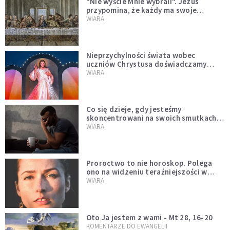
"Nie wyście Mnie wybrali". Jezus
przypomina, że każdy ma swoje
miejsce i swoją misję
WIARA
Nieprzychylności świata wobec
uczniów Chrystusa doświadczamy
wszyscy, również dzisiaj
WIARA
Co się dzieje, gdy jesteśmy
skoncentrowani na swoich smutkach?
Mówi o tym św. Jan
WIARA
Proroctwo to nie horoskop. Polega
ono na widzeniu teraźniejszości w
świetle przeszłości Jezusa
WIARA
Oto Ja jestem z wami - Mt 28, 16-20
KOMENTARZE DO EWANGELII