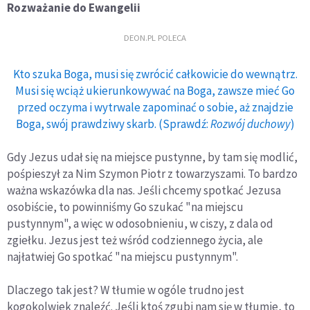
Rozważanie do Ewangelii
DEON.PL POLECA
Kto szuka Boga, musi się zwrócić całkowicie do wewnątrz.
Musi się wciąż ukierunkowywać na Boga, zawsze mieć Go
przed oczyma i wytrwale zapominać o sobie, aż znajdzie
Boga, swój prawdziwy skarb. (Sprawdź:
Rozwój duchowy
)
Gdy Jezus udał się na miejsce pustynne, by tam się modlić,
pośpieszył za Nim Szymon Piotr z towarzyszami. To bardzo
ważna wskazówka dla nas. Jeśli chcemy spotkać Jezusa
osobiście, to powinniśmy Go szukać "na miejscu
pustynnym", a więc w odosobnieniu, w ciszy, z dala od
zgiełku. Jezus jest też wśród codziennego życia, ale
najłatwiej Go spotkać "na miejscu pustynnym".
Dlaczego tak jest? W tłumie w ogóle trudno jest
kogokolwiek znaleźć. Jeśli ktoś zgubi nam się w tłumie, to