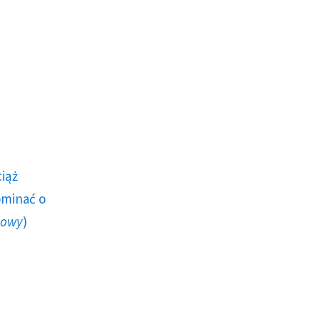
ciąż
ominać o
howy
)