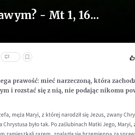
awym? - Mt 1, 16...
ega prawość: mieć narzeczoną, która zachod
ym i rozstać się z nią, nie podając nikomu p
efa, męża Maryi, z której narodził się Jezus, zwany Chr
Chrystusa było tak. Po zaślubinach Matki Jego, Maryi, 
m zamieszkali razem, znalazła się brzemienną za spra