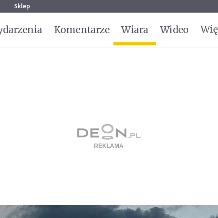
g
Sklep
Wię
darzenia
Komentarze
Wiara
Wideo