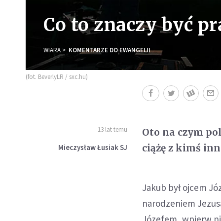
Co to znaczy być pr
WIARA
KOMENTARZE DO EWANGELII
(fot. BeverlyLR / sxc.hu)
13 lat temu
Oto na czym pol
ciążę z kimś inn
Mieczysław Łusiak SJ
Jakub był ojcem Józ
narodzeniem Jezusa 
Józefem, wpierw ni