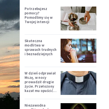
Potrzebujesz
pomocy?
Pomodlimy się w
Twojej intencji
Skuteczna
modlitwa w
sprawach trudnych
i beznadziejnych
W dzień odprawiał
Mszę, w nocy
prowadził drugie
życie. Przełożony
kazał mu opuścić
zakon
Niezawodna