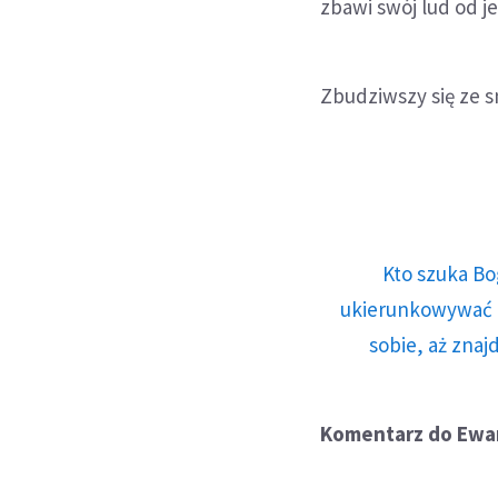
zbawi swój lud od j
Zbudziwszy się ze sn
Kto szuka Bo
ukierunkowywać n
sobie, aż znaj
Komentarz do Ewan