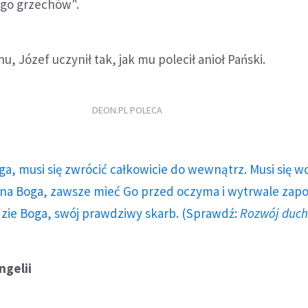
ego grzechów".
u, Józef uczynił tak, jak mu polecił anioł Pański.
DEON.PL POLECA
ga, musi się zwrócić całkowicie do wewnątrz. Musi się w
a Boga, zawsze mieć Go przed oczyma i wytrwale zap
dzie Boga, swój prawdziwy skarb. (Sprawdź:
Rozwój duc
gelii