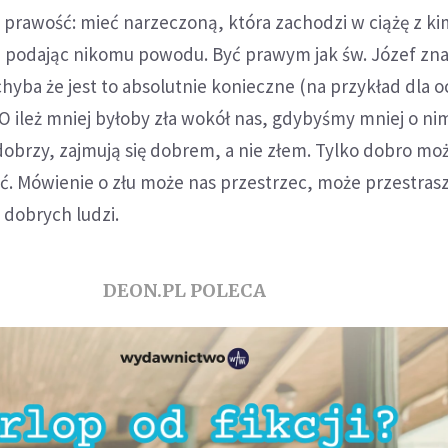
prawość: mieć narzeczoną, która zachodzi w ciążę z ki
nie podając nikomu powodu. Być prawym jak św. Józef zna
chyba że jest to absolutnie konieczne (na przykład dla 
O ileż mniej byłoby zła wokół nas, gdybyśmy mniej o ni
 dobrzy, zajmują się dobrem, a nie złem. Tylko dobro mo
. Mówienie o złu może nas przestrzec, może przestrasz
 dobrych ludzi.
DEON.PL POLECA