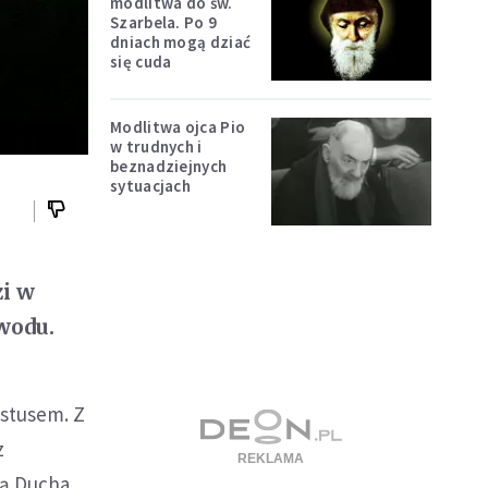
modlitwa do św.
Szarbela. Po 9
dniach mogą dziać
się cuda
Modlitwa ojca Pio
w trudnych i
beznadziejnych
sytuacjach
zi w
owodu.
ystusem. Z
z
wą Ducha