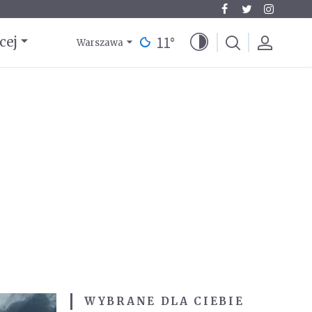
11
°
cej
Warszawa
WYBRANE DLA CIEBIE