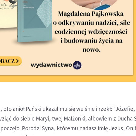
 oto anioł Pański ukazał mu się we śnie i rzekł: "Józefie
 wziąć do siebie Maryi, twej Małżonki; albowiem z Ducha
iej poczęło. Porodzi Syna, któremu nadasz imię Jezus, O