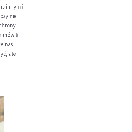
mś innym i
czy nie
ochrony
m mówili.
że nas
yć, ale