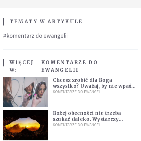
TEMATY W ARTYKULE
#komentarz do ewangelii
WIĘCEJ
KOMENTARZE DO
W:
EWANGELII
Chcesz zrobić dla Boga
wszystko? Uważaj, by nie wpaść
w groźną pułapkę
KOMENTARZE DO EWANGELII
Bożej obecności nie trzeba
szukać daleko. Wystarczy
nauczyć się słuchać
KOMENTARZE DO EWANGELII