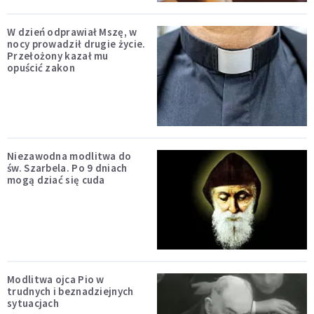
W dzień odprawiał Mszę, w
nocy prowadził drugie życie.
Przełożony kazał mu
opuścić zakon
Niezawodna modlitwa do
św. Szarbela. Po 9 dniach
mogą dziać się cuda
Modlitwa ojca Pio w
trudnych i beznadziejnych
sytuacjach