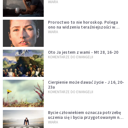
Mówi o tym św. Jan
WIARA
Proroctwo to nie horoskop. Polega
ono na widzeniu teraźniejszości w
świetle przeszłości Jezusa
WIARA
Oto Ja jestem z wami - Mt 28, 16-20
KOMENTARZE DO EWANGELII
Cierpienie może dawać życie - J 16, 20-
23a
KOMENTARZE DO EWANGELII
Bycie człowiekiem oznacza potrzebę
uczenia się i bycia przygotowanym na
nowość każdej sytuacji
WIARA