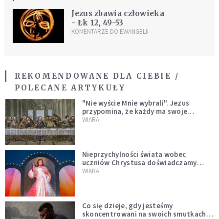
Jezus zbawia człowieka
- Łk 12, 49-53
KOMENTARZE DO EWANGELII
REKOMENDOWANE DLA CIEBIE /
POLECANE ARTYKUŁY
"Nie wyście Mnie wybrali". Jezus
przypomina, że każdy ma swoje
miejsce i swoją misję
WIARA
Nieprzychylności świata wobec
uczniów Chrystusa doświadczamy
wszyscy, również dzisiaj
WIARA
Co się dzieje, gdy jesteśmy
skoncentrowani na swoich smutkach?