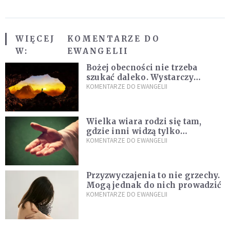
WIĘCEJ
KOMENTARZE DO
W:
EWANGELII
Bożej obecności nie trzeba
szukać daleko. Wystarczy
nauczyć się słuchać
KOMENTARZE DO EWANGELII
Wielka wiara rodzi się tam,
gdzie inni widzą tylko
przeszkody
KOMENTARZE DO EWANGELII
Przyzwyczajenia to nie grzechy.
Mogą jednak do nich prowadzić
KOMENTARZE DO EWANGELII