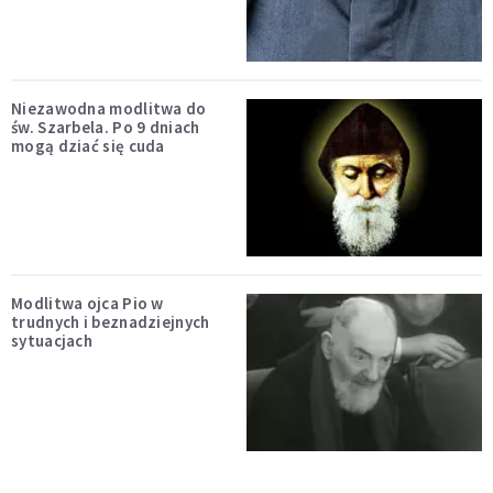
Niezawodna modlitwa do
św. Szarbela. Po 9 dniach
mogą dziać się cuda
Modlitwa ojca Pio w
trudnych i beznadziejnych
sytuacjach