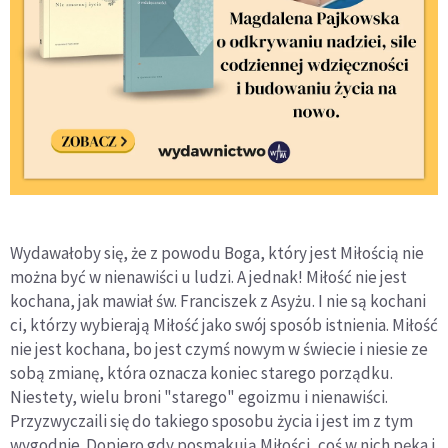
Wydawałoby się, że z powodu Boga, który jest Miłością nie
można być w nienawiści u ludzi. A jednak! Miłość nie jest
kochana, jak mawiał św. Franciszek z Asyżu. I nie są kochani
ci, którzy wybierają Miłość jako swój sposób istnienia. Miłość
nie jest kochana, bo jest czymś nowym w świecie i niesie ze
sobą zmianę, która oznacza koniec starego porządku.
Niestety, wielu broni "starego" egoizmu i nienawiści.
Przyzwyczaili się do takiego sposobu życia i jest im z tym
wygodnie. Dopiero gdy posmakują Miłości, coś w nich pęka i