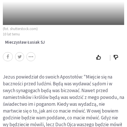
(fot. shutterstock.com)
10 lat temu
Mieczysław Łusiak SJ
Jezus powiedział do swoich Apostołów: "Miejcie się na
baczności przed ludźmi. Będą was wydawać sądom i w
swych synagogach będą was biczować. Nawet przed
namiestników i królów będą was wodzić z mego powodu, na
świadectwo im i poganom. Kiedy was wydadzą, nie
martwcie się o to, jak ani co macie mówić. W owej bowiem
godzinie będzie wam poddane, co macie mówić. Gdyż nie
wy będziecie mówili, lecz Duch Ojca waszego będzie mówił