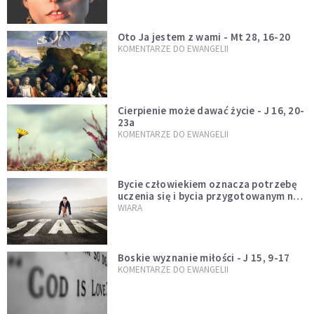
Oto Ja jestem z wami - Mt 28, 16-20
KOMENTARZE DO EWANGELII
Cierpienie może dawać życie - J 16, 20-
23a
KOMENTARZE DO EWANGELII
Bycie człowiekiem oznacza potrzebę
uczenia się i bycia przygotowanym na
nowość każdej sytuacji
WIARA
Boskie wyznanie miłości - J 15, 9-17
KOMENTARZE DO EWANGELII