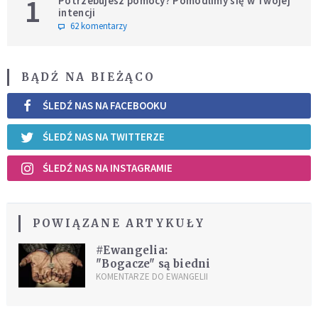
1
Potrzebujesz pomocy? Pomodlimy się w Twojej
intencji
62 komentarzy
BĄDŹ NA BIEŻĄCO
ŚLEDŹ NAS NA FACEBOOKU
ŚLEDŹ NAS NA TWITTERZE
ŚLEDŹ NAS NA INSTAGRAMIE
POWIĄZANE ARTYKUŁY
#Ewangelia:
"Bogacze" są biedni
KOMENTARZE DO EWANGELII