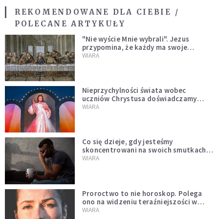
REKOMENDOWANE DLA CIEBIE /
POLECANE ARTYKUŁY
"Nie wyście Mnie wybrali". Jezus
przypomina, że każdy ma swoje
miejsce i swoją misję
WIARA
Nieprzychylności świata wobec
uczniów Chrystusa doświadczamy
wszyscy, również dzisiaj
WIARA
Co się dzieje, gdy jesteśmy
skoncentrowani na swoich smutkach?
Mówi o tym św. Jan
WIARA
Proroctwo to nie horoskop. Polega
ono na widzeniu teraźniejszości w
świetle przeszłości Jezusa
WIARA