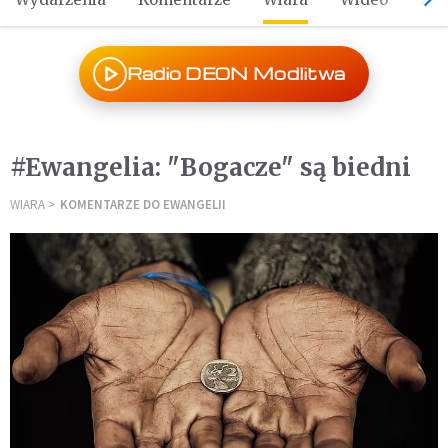
Radio DEON Modlitwa
#Ewangelia: "Bogacze" są biedni
WIARA
KOMENTARZE DO EWANGELII