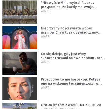
"Nie wyście Mnie wybrali". Jezus
przypomina, że każdy ma swoje
miejsce i swoją misję
WIARA
Nieprzychylności świata wobec
uczniów Chrystusa doświadczamy
wszyscy, również dzisiaj
WIARA
Co się dzieje, gdy jesteśmy
skoncentrowani na swoich smutkach?
Mówi o tym św. Jan
WIARA
Proroctwo to nie horoskop. Polega
ono na widzeniu teraźniejszości w
świetle przeszłości Jezusa
WIARA
Oto Ja jestem z wami - Mt 28, 16-20
KOMENTARZE DO EWANGELII