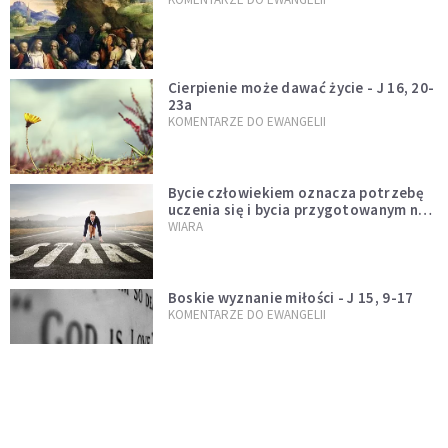
Cierpienie może dawać życie - J 16, 20-
23a
KOMENTARZE DO EWANGELII
Bycie człowiekiem oznacza potrzebę
uczenia się i bycia przygotowanym na
nowość każdej sytuacji
WIARA
Boskie wyznanie miłości - J 15, 9-17
KOMENTARZE DO EWANGELII