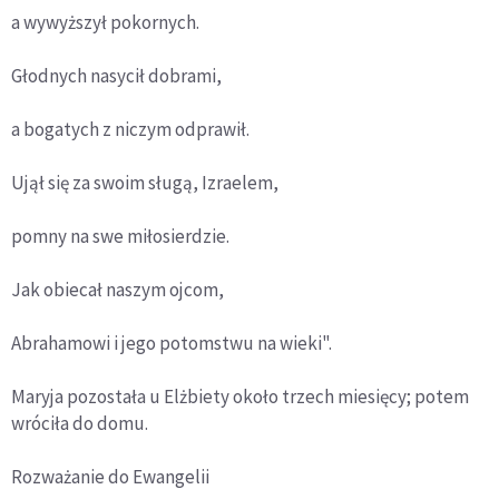
a wywyższył pokornych.
Głodnych nasycił dobrami,
a bogatych z niczym odprawił.
Ujął się za swoim sługą, Izraelem,
pomny na swe miłosierdzie.
Jak obiecał naszym ojcom,
Abrahamowi i jego potomstwu na wieki".
Maryja pozostała u Elżbiety około trzech miesięcy; potem
wróciła do domu.
Rozważanie do Ewangelii