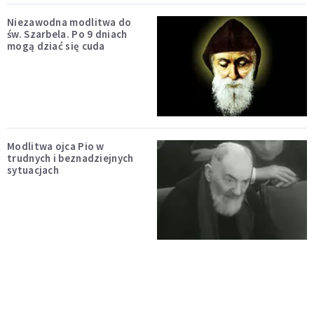
Niezawodna modlitwa do
św. Szarbela. Po 9 dniach
mogą dziać się cuda
Modlitwa ojca Pio w
trudnych i beznadziejnych
sytuacjach