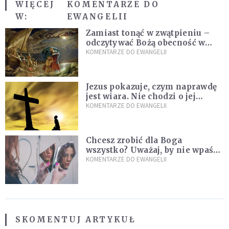
WIĘCEJ
KOMENTARZE DO
W:
EWANGELII
Zamiast tonąć w zwątpieniu –
odczytywać Bożą obecność w
burzach codziennego życia
KOMENTARZE DO EWANGELII
Jezus pokazuje, czym naprawdę
jest wiara. Nie chodzi o jej
wielkość
KOMENTARZE DO EWANGELII
Chcesz zrobić dla Boga
wszystko? Uważaj, by nie wpaść
w groźną pułapkę
KOMENTARZE DO EWANGELII
SKOMENTUJ ARTYKUŁ