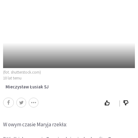
(fot. shutterstock.com)
10 lat temu
Mieczysław Łusiak SJ
W owym czasie Maryja rzekła: