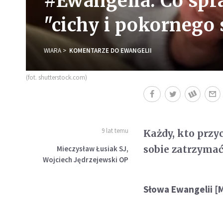
#Ewangelia: Co spra
"cichy i pokornego 
WIARA
KOMENTARZE DO EWANGELII
(fot. shutterstock.com)
9 lat temu
Każdy, kto przyc
sobie zatrzymać
Mieczysław Łusiak SJ,
Wojciech Jędrzejewski OP
Słowa Ewangelii [M