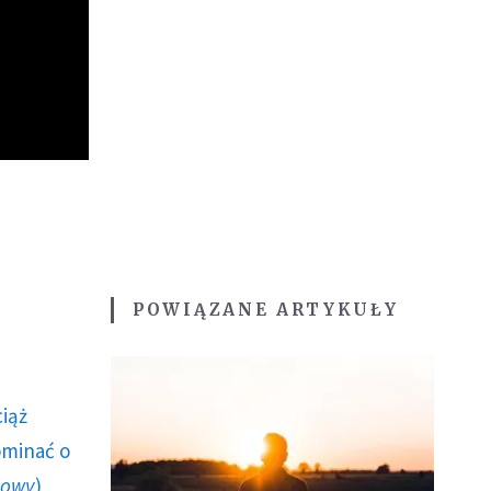
POWIĄZANE ARTYKUŁY
ciąż
ominać o
howy
)