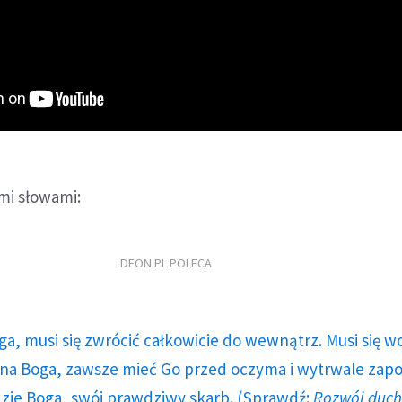
mi słowami:
DEON.PL POLECA
ga, musi się zwrócić całkowicie do wewnątrz. Musi się w
a Boga, zawsze mieć Go przed oczyma i wytrwale zap
dzie Boga, swój prawdziwy skarb. (Sprawdź:
Rozwój duc