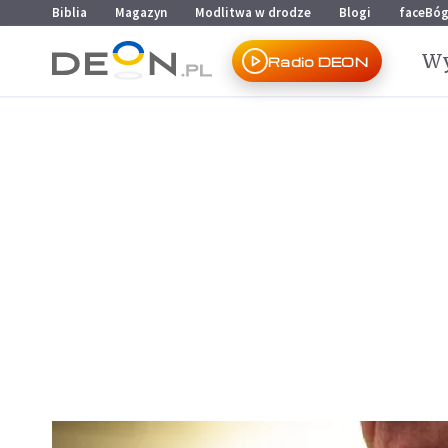
Przejdź do menu głównego
Przejdź do treści
Biblia
Magazyn
Modlitwa w drodze
Blogi
faceBó
Wy
Radio DEON