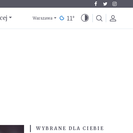
11
°
cej
Warszawa
WYBRANE DLA CIEBIE