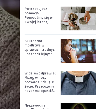
Potrzebujesz
pomocy?
Pomodlimy się w
Twojej intencji
Skuteczna
modlitwa w
sprawach trudnych
i beznadziejnych
W dzień odprawiał
Mszę, w nocy
prowadził drugie
życie. Przełożony
kazał mu opuścić
zakon
Niezawodna