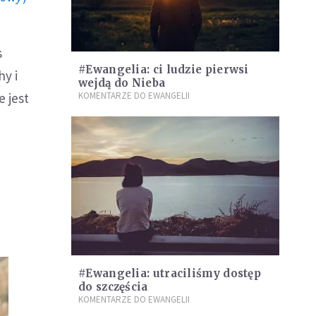
s
#Ewangelia: ci ludzie pierwsi
hy i
wejdą do Nieba
e jest
KOMENTARZE DO EWANGELII
#Ewangelia: utraciliśmy dostęp
do szczęścia
KOMENTARZE DO EWANGELII