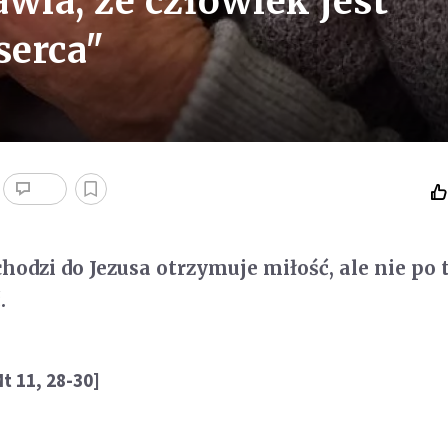
wia, że człowiek jest
serca"
hodzi do Jezusa otrzymuje miłość, ale nie po t
.
t 11, 28-30]