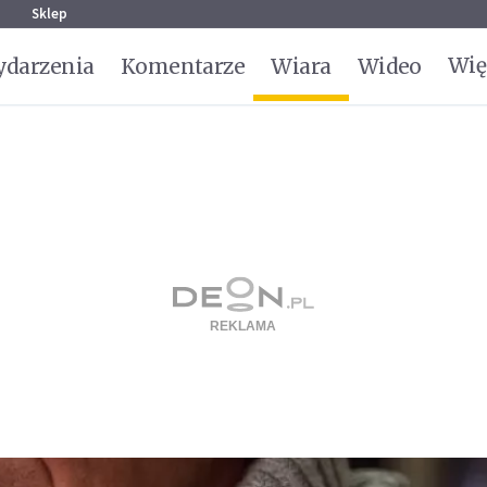
g
Sklep
Wię
darzenia
Komentarze
Wiara
Wideo