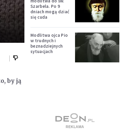
modlitwa do św.
Szarbela. Po 9
dniach mogą dziać
się cuda
Modlitwa ojca Pio
w trudnych i
beznadziejnych
sytuacjach
o, by ją