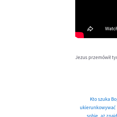
Jezus przemówił ty
Kto szuka Bo
ukierunkowywać n
sobie, aż znaj