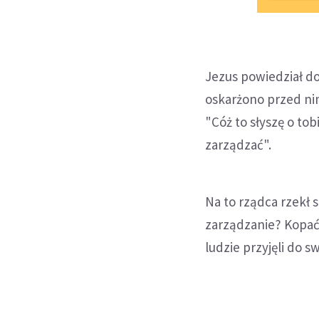
Jezus powiedział d
oskarżono przed nim
"Cóż to słyszę o to
zarządzać".
Na to rządca rzekł 
zarządzanie? Kopać 
ludzie przyjęli do 