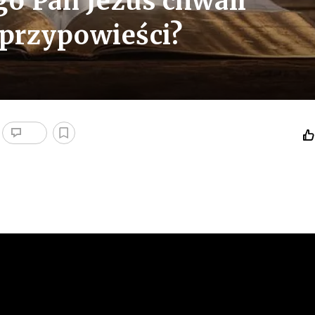
go Pan Jezus chwali
 przypowieści?