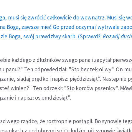
ga, musi się zwrócić całkowicie do wewnątrz. Musi się w
a Boga, zawsze mieć Go przed oczyma i wytrwale zap
dzie Boga, swój prawdziwy skarb. (Sprawdź:
Rozwój duc
iebie każdego z dłużników swego pana i zapytał pierwsze
mu panu?" Ten odpowiedział: "Sto beczek oliwy". On mu 
anie, siadaj prędko i napisz: pięćdziesiąt". Następnie p
 jesteś winien?" Ten odrzekł: "Sto korców pszenicy". Mów
anie i napisz: osiemdziesiąt".
zciwego rządcę, że roztropnie postąpił. Bo synowie teg
stosunkach z podobnymi sobie ludźmi niż synowie światło