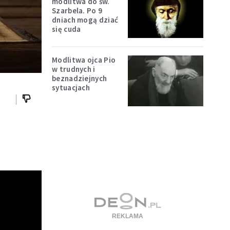
modlitwa do św.
Szarbela. Po 9
dniach mogą dziać
się cuda
Modlitwa ojca Pio
w trudnych i
beznadziejnych
sytuacjach