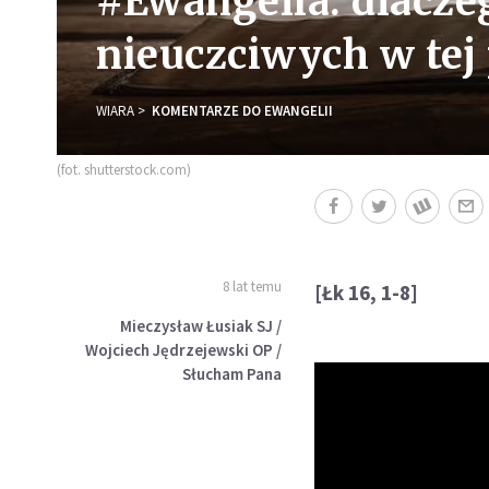
#Ewangelia: dlacze
nieuczciwych w tej
WIARA
KOMENTARZE DO EWANGELII
(fot. shutterstock.com)
8 lat temu
[Łk 16, 1-8]
Mieczysław Łusiak SJ /
Wojciech Jędrzejewski OP /
Słucham Pana