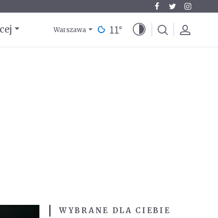
11
°
cej
Warszawa
WYBRANE DLA CIEBIE