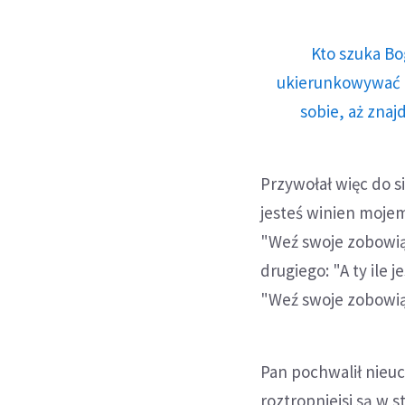
Kto szuka Bo
ukierunkowywać n
sobie, aż znaj
Przywołał więc do s
jesteś winien moje
"Weź swoje zobowiąz
drugiego: "A ty ile
"Weź swoje zobowiąz
Pan pochwalił nieuc
roztropniejsi są w 