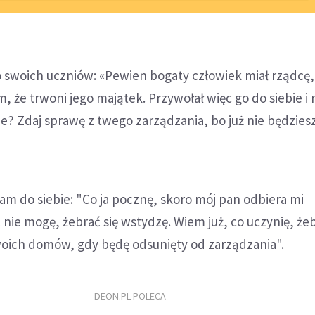
o swoich uczniów: «Pewien bogaty człowiek miał rządcę,
, że trwoni jego majątek. Przywołał więc go do siebie i 
bie? Zdaj sprawę z twego zarządzania, bo już nie będzies
sam do siebie: "Co ja pocznę, skoro mój pan odbiera mi
nie mogę, żebrać się wstydzę. Wiem już, co uczynię, że
swoich domów, gdy będę odsunięty od zarządzania".
DEON.PL POLECA