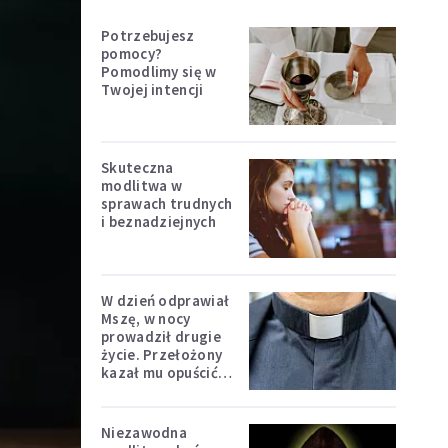
Potrzebujesz
pomocy?
Pomodlimy się w
Twojej intencji
Skuteczna
modlitwa w
sprawach trudnych
i beznadziejnych
W dzień odprawiał
Mszę, w nocy
prowadził drugie
życie. Przełożony
kazał mu opuścić
zakon
Niezawodna