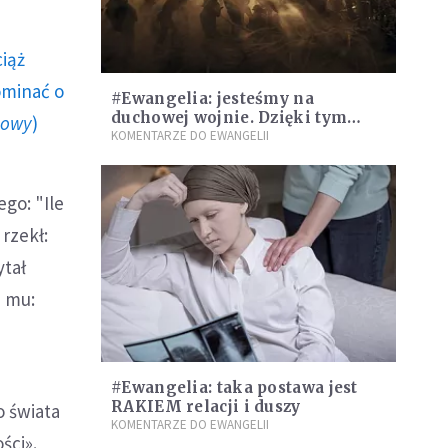
ciąż
ominać o
#Ewangelia: jesteśmy na
duchowej wojnie. Dzięki tym
howy
)
dwóm rzeczom możesz ją wygrać
KOMENTARZE DO EWANGELII
go: "Ile
rzekł:
ytał
i mu:
#Ewangelia: taka postawa jest
RAKIEM relacji i duszy
o świata
KOMENTARZE DO EWANGELII
ści».