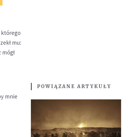
 którego
rzekł mu:
z mógł
POWIĄZANE ARTYKUŁY
by mnie