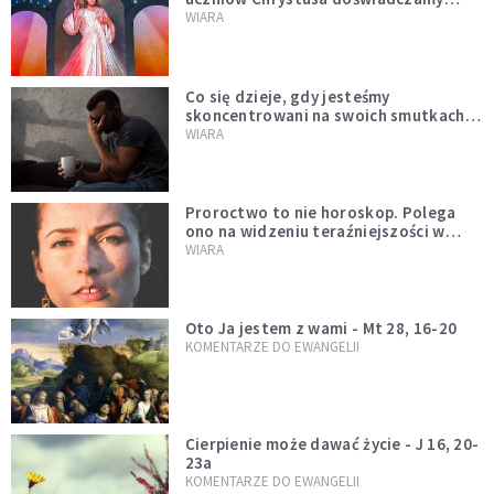
wszyscy, również dzisiaj
WIARA
Co się dzieje, gdy jesteśmy
skoncentrowani na swoich smutkach?
Mówi o tym św. Jan
WIARA
Proroctwo to nie horoskop. Polega
ono na widzeniu teraźniejszości w
świetle przeszłości Jezusa
WIARA
Oto Ja jestem z wami - Mt 28, 16-20
KOMENTARZE DO EWANGELII
Cierpienie może dawać życie - J 16, 20-
23a
KOMENTARZE DO EWANGELII