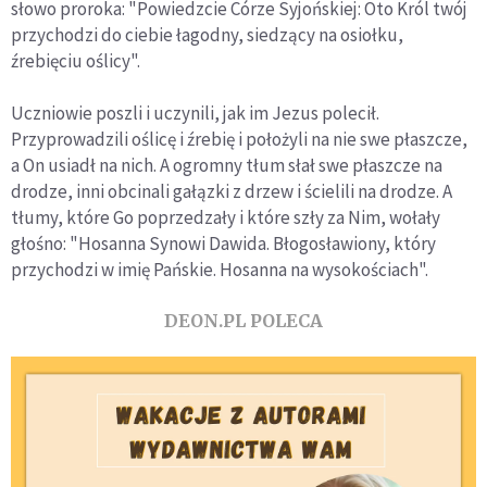
słowo proroka: "Powiedzcie Córze Syjońskiej: Oto Król twój
przychodzi do ciebie łagodny, siedzący na osiołku,
źrebięciu oślicy".
Uczniowie poszli i uczynili, jak im Jezus polecił.
Przyprowadzili oślicę i źrebię i położyli na nie swe płaszcze,
a On usiadł na nich. A ogromny tłum słał swe płaszcze na
drodze, inni obcinali gałązki z drzew i ścielili na drodze. A
tłumy, które Go poprzedzały i które szły za Nim, wołały
głośno: "Hosanna Synowi Dawida. Błogosławiony, który
przychodzi w imię Pańskie. Hosanna na wysokościach".
DEON.PL POLECA