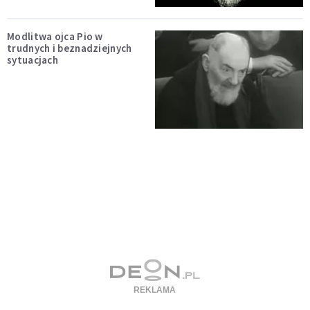
Modlitwa ojca Pio w
trudnych i beznadziejnych
sytuacjach