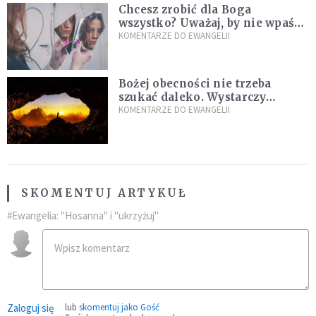
Chcesz zrobić dla Boga
wszystko? Uważaj, by nie wpaść
w groźną pułapkę
KOMENTARZE DO EWANGELII
Bożej obecności nie trzeba
szukać daleko. Wystarczy
nauczyć się słuchać
KOMENTARZE DO EWANGELII
SKOMENTUJ ARTYKUŁ
#Ewangelia: "Hosanna" i "ukrzyżuj"
Zaloguj się
lub
skomentuj jako Gość