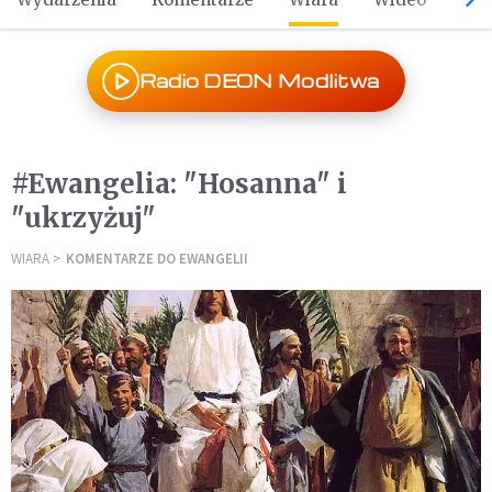
Radio DEON Modlitwa
#Ewangelia: "Hosanna" i
"ukrzyżuj"
WIARA
KOMENTARZE DO EWANGELII