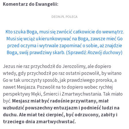
Komentarz do Ewangelii:
DEON.PL POLECA
Kto szuka Boga, musi się zwrócić całkowicie do wewnątrz.
Musi się wciąż ukierunkowywać na Boga, zawsze mieć Go
przed oczyma i wytrwale zapominać o sobie, aż znajdzie
Boga, swój prawdziwy skarb. (Sprawdź:
Rozwój duchowy
)
Jezus nie raz przychodził do Jerozolimy, ale dopiero
wtedy, gdy przychodził po raz ostatni pozwolił, by witano
Go w tak uroczysty sposób, jak prawdziwego proroka, a
nawet Mesjasza. Pozwolił na to dopiero wobec rychłej
perspektywy Męki, Śmierci i Zmartwychwstania. Tak miało
być.
Mesjasz miał być radośnie przywitany, miał
wzbudzić powszechny entuzjazm i podnieść ludzi na
duchu. Ale miał też cierpieć, być odrzucony, zabity i
trzeciego dnia zmartwychwstać.