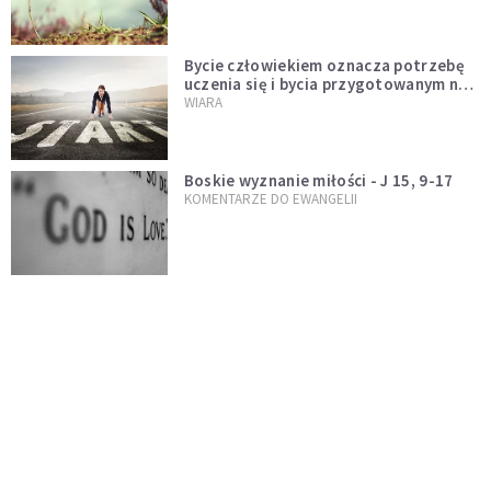
Bycie człowiekiem oznacza potrzebę
uczenia się i bycia przygotowanym na
nowość każdej sytuacji
WIARA
Boskie wyznanie miłości - J 15, 9-17
KOMENTARZE DO EWANGELII