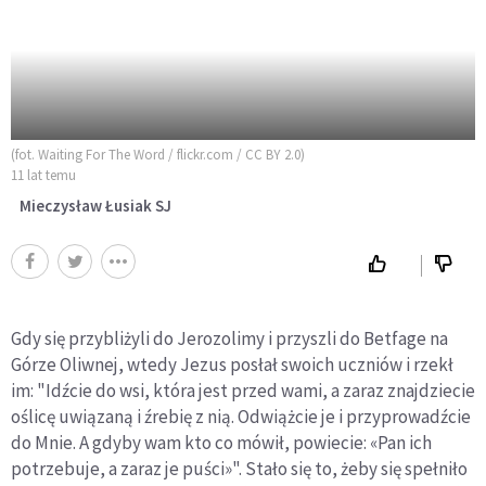
(fot. Waiting For The Word / flickr.com / CC BY 2.0)
11 lat temu
Mieczysław Łusiak SJ
Gdy się przybliżyli do Jerozolimy i przyszli do Betfage na
Górze Oliwnej, wtedy Jezus posłał swoich uczniów i rzekł
im: "Idźcie do wsi, która jest przed wami, a zaraz znajdziecie
oślicę uwiązaną i źrebię z nią. Odwiążcie je i przyprowadźcie
do Mnie. A gdyby wam kto co mówił, powiecie: «Pan ich
potrzebuje, a zaraz je puści»". Stało się to, żeby się spełniło