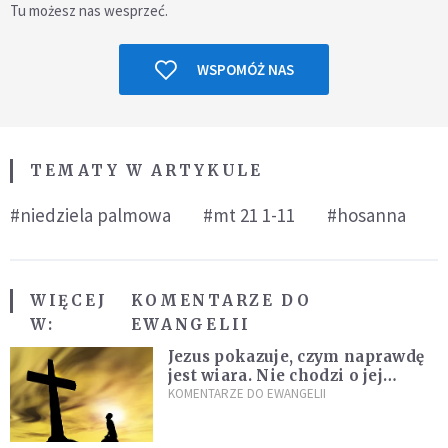
Tu możesz nas wesprzeć.
WSPOMÓŻ NAS
TEMATY W ARTYKULE
#niedziela palmowa
#mt 21 1-11
#hosanna
WIĘCEJ
KOMENTARZE DO
W:
EWANGELII
Jezus pokazuje, czym naprawdę
jest wiara. Nie chodzi o jej
wielkość
KOMENTARZE DO EWANGELII