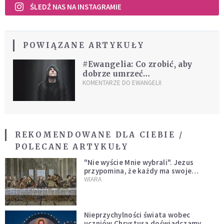
ŚLEDŹ NAS NA INSTAGRAMIE
POWIĄZANE ARTYKUŁY
#Ewangelia: Co zrobić, aby
dobrze umrzeć…
KOMENTARZE DO EWANGELII
REKOMENDOWANE DLA CIEBIE /
POLECANE ARTYKUŁY
"Nie wyście Mnie wybrali". Jezus
przypomina, że każdy ma swoje
miejsce i swoją misję
WIARA
Nieprzychylności świata wobec
uczniów Chrystusa doświadczamy