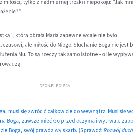
z miłości, tylko z nadmiernej troski i niepokoju: "Jak mn
rażenie?"
tką", którą obrała Maria zapewne wcale nie było
 Jezusowi, ale miłość do Niego. Słuchanie Boga nie jest
użenia Mu. To są rzeczy tak samo istotne - o ile wypływa
 prowadzą.
DEON.PL POLECA
ga, musi się zwrócić całkowicie do wewnątrz. Musi się w
a Boga, zawsze mieć Go przed oczyma i wytrwale zap
dzie Boga, swój prawdziwy skarb. (Sprawdź:
Rozwój duc