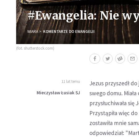
#Ewangelia: Nie w
WIARA
KOMENTARZE DO EWANGELII
(fot. shutterstock.com)
11 lat temu
Jezus przyszedł do 
swego domu. Miała o
Mieczysław Łusiak SJ
przysłuchiwała się 
Przystąpiła więc do 
zostawiła mnie samą
odpowiedział: "Mart