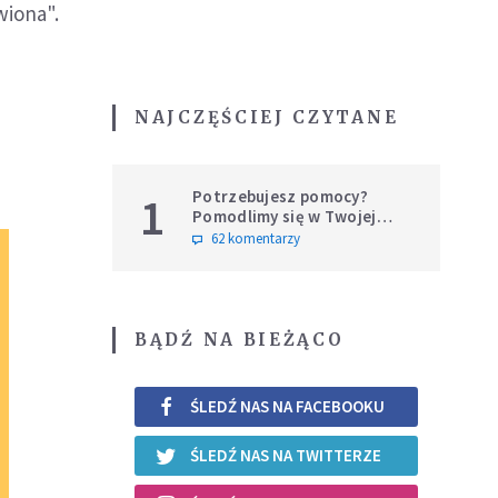
wiona".
NAJCZĘŚCIEJ CZYTANE
Potrzebujesz pomocy?
1
Pomodlimy się w Twojej
intencji
62 komentarzy
BĄDŹ NA BIEŻĄCO
ŚLEDŹ NAS NA FACEBOOKU
ŚLEDŹ NAS NA TWITTERZE