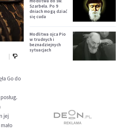
modlitwa do św.
Szarbela. Po 9
dniach mogą dziać
się cuda
Modlitwa ojca Pio
w trudnych i
beznadziejnych
sytuacjach
ęła Go do
 posług.
a
 jej
a mało