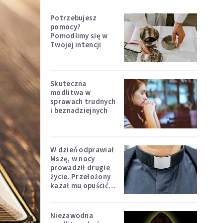
Potrzebujesz
pomocy?
Pomodlimy się w
Twojej intencji
Skuteczna
modlitwa w
sprawach trudnych
i beznadziejnych
W dzień odprawiał
Mszę, w nocy
prowadził drugie
życie. Przełożony
kazał mu opuścić
zakon
Niezawodna