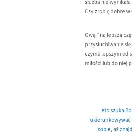
służba nie wynikała 
Czy zrobię dobre w
Ową "najlepszą cząs
przysłuchiwanie się
czymś lepszym od sł
miłości lub do niej
Kto szuka Bo
ukierunkowywać n
sobie, aż znaj