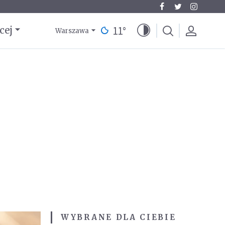
11
°
cej
Warszawa
WYBRANE DLA CIEBIE