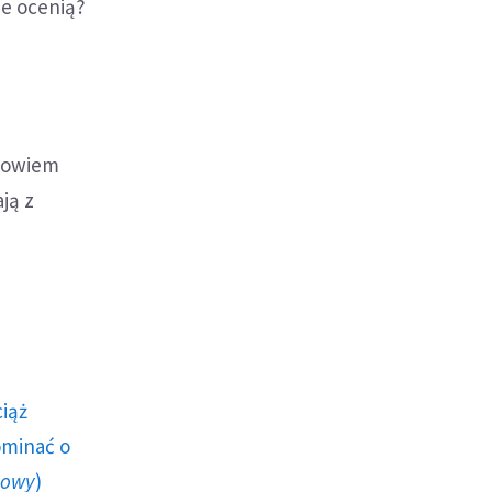
ie ocenią?
 bowiem
ją z
ciąż
ominać o
howy
)