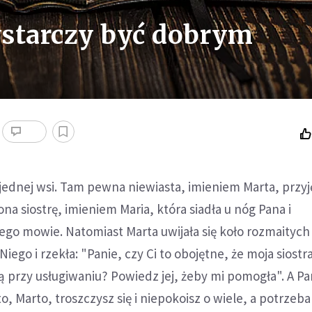
ystarczy być dobrym
jednej wsi. Tam pewna niewiasta, imieniem Marta, przyj
na siostrę, imieniem Maria, która siadła u nóg Pana i
Jego mowie. Natomiast Marta uwijała się koło rozmaitych
Niego i rzekła: "Panie, czy Ci to obojętne, że moja siostr
 przy usługiwaniu? Powiedz jej, żeby mi pomogła". A Pan
o, Marto, troszczysz się i niepokoisz o wiele, a potrzeb