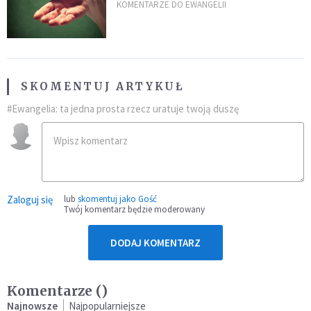
przeszkody
KOMENTARZE DO EWANGELII
SKOMENTUJ ARTYKUŁ
#Ewangelia: ta jedna prosta rzecz uratuje twoją duszę
Zaloguj się
lub
skomentuj jako Gość
Twój komentarz będzie moderowany
DODAJ KOMENTARZ
Komentarze (
)
Najnowsze
Najpopularniejsze