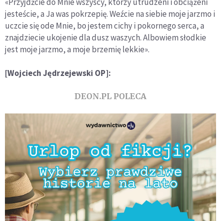
«Przyjdźcie do Mnie wszyscy, którzy utrudzeni i obciążeni
jesteście, a Ja was pokrzepię. Weźcie na siebie moje jarzmo i
uczcie się ode Mnie, bo jestem cichy i pokornego serca, a
znajdziecie ukojenie dla dusz waszych. Albowiem słodkie
jest moje jarzmo, a moje brzemię lekkie».
[Wojciech Jędrzejewski OP]:
DEON.PL POLECA