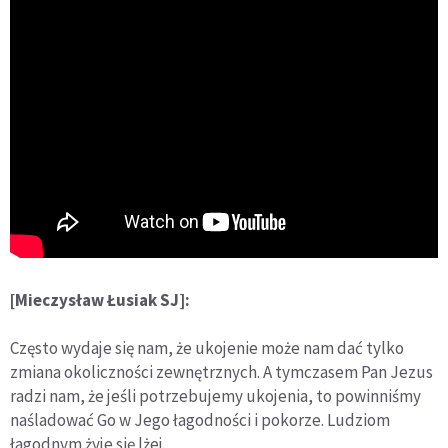
[Mieczysław Łusiak SJ]:
Często wydaje się nam, że ukojenie może nam dać tylko
zmiana okoliczności zewnętrznych. A tymczasem Pan Jezus
radzi nam, że jeśli potrzebujemy ukojenia, to powinniśmy
naśladować Go w Jego łagodności i pokorze. Ludziom
łagodnym żyje się lżej.