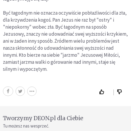
Być łagodnym nie oznacza oczywiście pobłażliwości dla zła,
dla krzywdzenia kogoś. Pan Jezus nie raz był "ostry" i
"niepokorny" wobec zła. Być łagodnym na sposób
Jezusowy, znaczy nie udowadniać swej wyższości krzykiem,
ani w żaden inny sposób. Źródłem wielu problemów jest
nasza skłonność do udowadniania swej wyższości nad
innymi. Kto bierze na siebie "jarzmo" Jezusowej Miłości,
zamiast jarzma walki o górowanie nad innymi, staje się
silnym i wypoczętym.
Tworzymy DEON.pl dla Ciebie
Tu możesz nas wesprzeć.