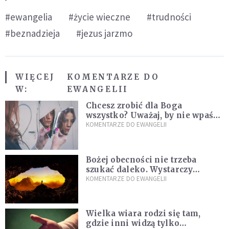
#ewangelia
#życie wieczne
#trudności
#beznadzieja
#jezus jarzmo
WIĘCEJ
KOMENTARZE DO
W:
EWANGELII
Chcesz zrobić dla Boga
wszystko? Uważaj, by nie wpaść
w groźną pułapkę
KOMENTARZE DO EWANGELII
Bożej obecności nie trzeba
szukać daleko. Wystarczy
nauczyć się słuchać
KOMENTARZE DO EWANGELII
Wielka wiara rodzi się tam,
gdzie inni widzą tylko