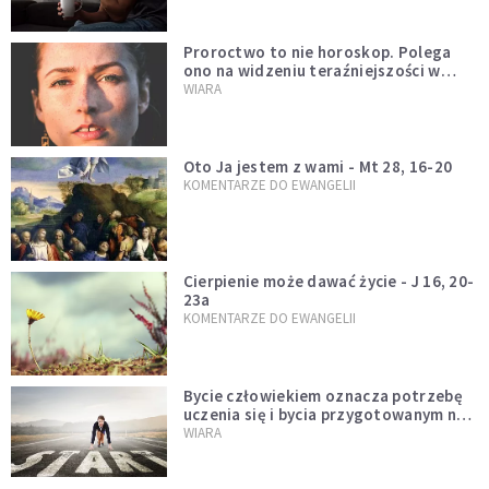
Proroctwo to nie horoskop. Polega
ono na widzeniu teraźniejszości w
świetle przeszłości Jezusa
WIARA
Oto Ja jestem z wami - Mt 28, 16-20
KOMENTARZE DO EWANGELII
Cierpienie może dawać życie - J 16, 20-
23a
KOMENTARZE DO EWANGELII
Bycie człowiekiem oznacza potrzebę
uczenia się i bycia przygotowanym na
nowość każdej sytuacji
WIARA