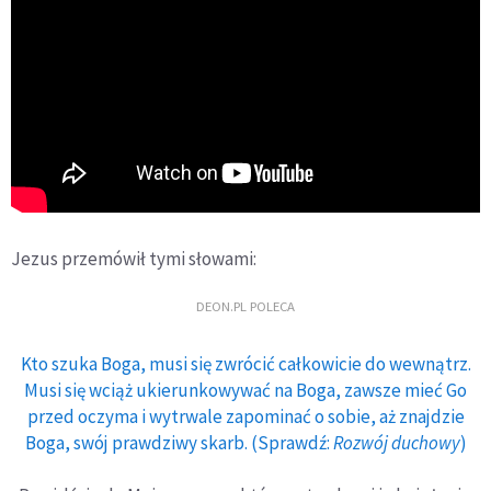
Jezus przemówił tymi słowami:
DEON.PL POLECA
Kto szuka Boga, musi się zwrócić całkowicie do wewnątrz.
Musi się wciąż ukierunkowywać na Boga, zawsze mieć Go
przed oczyma i wytrwale zapominać o sobie, aż znajdzie
Boga, swój prawdziwy skarb. (Sprawdź:
Rozwój duchowy
)