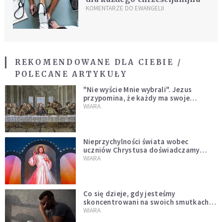
KOMENTARZE DO EWANGELII
REKOMENDOWANE DLA CIEBIE /
POLECANE ARTYKUŁY
"Nie wyście Mnie wybrali". Jezus
przypomina, że każdy ma swoje
miejsce i swoją misję
WIARA
Nieprzychylności świata wobec
uczniów Chrystusa doświadczamy
wszyscy, również dzisiaj
WIARA
Co się dzieje, gdy jesteśmy
skoncentrowani na swoich smutkach?
Mówi o tym św. Jan
WIARA