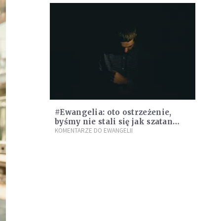
#Ewangelia: oto ostrzeżenie,
byśmy nie stali się jak szatan
[WIDEO]
KOMENTARZE DO EWANGELII