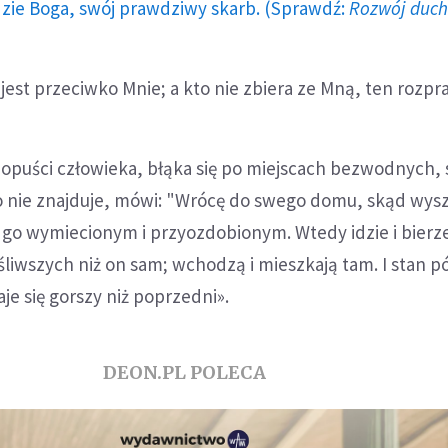
dzie Boga, swój prawdziwy skarb. (Sprawdź:
Rozwój duc
 jest przeciwko Mnie; a kto nie zbiera ze Mną, ten rozpr
 opuści człowieka, błąka się po miejscach bezwodnych, 
o nie znajduje, mówi: "Wrócę do swego domu, skąd wys
e go wymiecionym i przyozdobionym. Wtedy idzie i bierz
liwszych niż on sam; wchodzą i mieszkają tam. I stan p
je się gorszy niż poprzedni».
DEON.PL POLECA