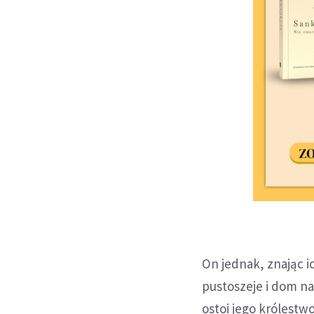
On jednak, znając i
pustoszeje i dom na 
ostoi jego królest