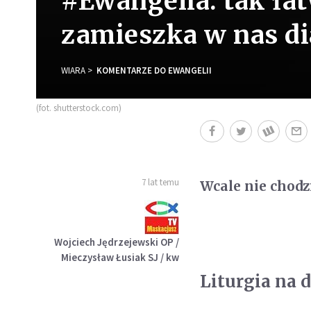
#Ewangelia: tak ła
zamieszka w nas d
WIARA
KOMENTARZE DO EWANGELII
(fot. shutterstock.com)
7 lat temu
Wcale nie chodz
Wojciech Jędrzejewski OP /
Mieczysław Łusiak SJ / kw
Liturgia na d