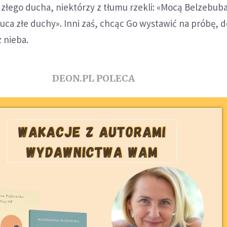
złego ducha, niektórzy z tłumu rzekli: «Mocą Belzebub
ca złe duchy». Inni zaś, chcąc Go wystawić na próbę, 
z nieba.
DEON.PL POLECA