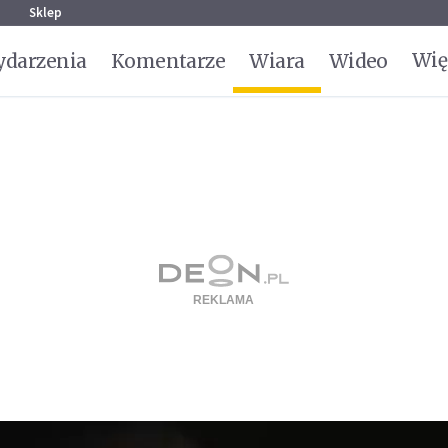
g
Sklep
Wię
darzenia
Komentarze
Wiara
Wideo