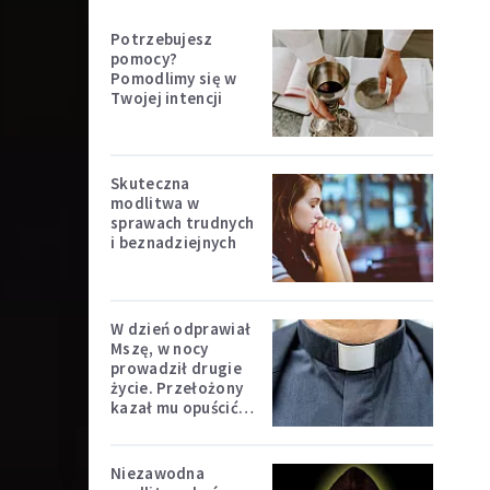
Potrzebujesz
pomocy?
Pomodlimy się w
Twojej intencji
Skuteczna
modlitwa w
sprawach trudnych
i beznadziejnych
W dzień odprawiał
Mszę, w nocy
prowadził drugie
życie. Przełożony
kazał mu opuścić
zakon
Niezawodna