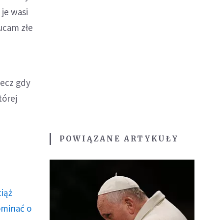
je wasi
ucam złe
Lecz gdy
tórej
POWIĄZANE ARTYKUŁY
ciąż
ominać o