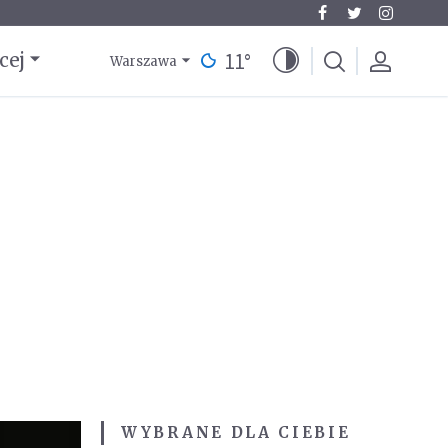
11
°
cej
Warszawa
WYBRANE DLA CIEBIE