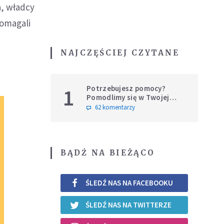
a, władcy
domagali
NAJCZĘŚCIEJ CZYTANE
Potrzebujesz pomocy?
1
Pomodlimy się w Twojej
intencji
62 komentarzy
BĄDŹ NA BIEŻĄCO
ŚLEDŹ NAS NA FACEBOOKU
ŚLEDŹ NAS NA TWITTERZE