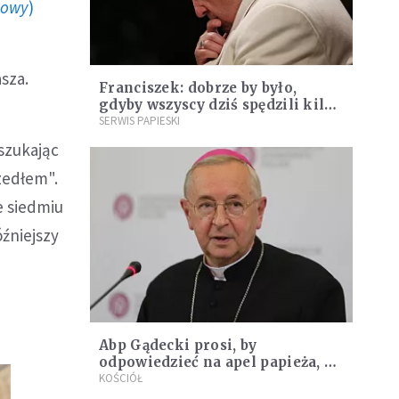
howy
)
asza.
Franciszek: dobrze by było,
gdyby wszyscy dziś spędzili kilka
minut przed krzyżem
SERWIS PAPIESKI
szukając
zedłem".
e siedmiu
óźniejszy
Abp Gądecki prosi, by
odpowiedzieć na apel papieża, by
modlić się tą konkretną
KOŚCIÓŁ
modlitwą