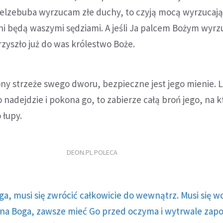
Belzebuba wyrzucam złe duchy, to czyją mocą wyrzucają 
ni będą waszymi sędziami. A jeśli Ja palcem Bożym wyrz
rzyszło już do was królestwo Boże.
ny strzeże swego dworu, bezpieczne jest jego mienie. 
 nadejdzie i pokona go, to zabierze całą broń jego, na k
 łupy.
DEON.PL POLECA
ga, musi się zwrócić całkowicie do wewnątrz. Musi się w
a Boga, zawsze mieć Go przed oczyma i wytrwale zap