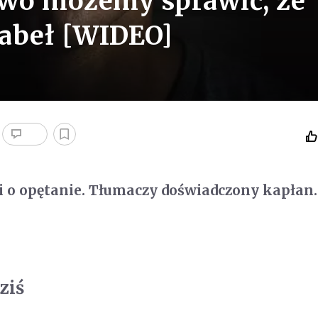
two możemy sprawić, że
iabeł [WIDEO]
i o opętanie. Tłumaczy doświadczony kapłan.
ziś