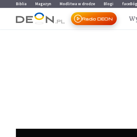
Przejdź do menu głównego
Przejdź do treści
Biblia
Magazyn
Modlitwa w drodze
Blogi
faceBó
Wy
Radio DEON