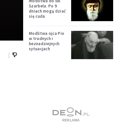
modlitwa do św.
Szarbela. Po 9
dniach mogą dziać
się cuda
Modlitwa ojca Pio
w trudnych i
beznadziejnych
sytuacjach