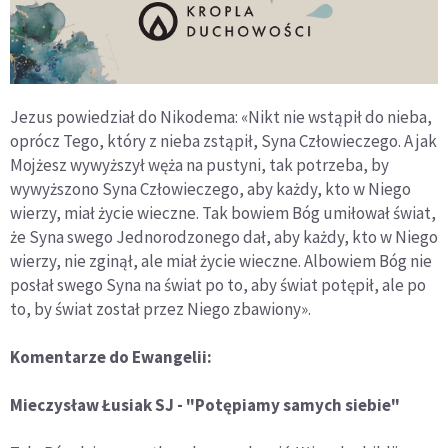
Jezus powiedział do Nikodema: «Nikt nie wstąpił do nieba,
oprócz Tego, który z nieba zstąpił, Syna Człowieczego. A jak
Mojżesz wywyższył węża na pustyni, tak potrzeba, by
wywyższono Syna Człowieczego, aby każdy, kto w Niego
wierzy, miał życie wieczne. Tak bowiem Bóg umiłował świat,
że Syna swego Jednorodzonego dał, aby każdy, kto w Niego
wierzy, nie zginął, ale miał życie wieczne. Albowiem Bóg nie
posłał swego Syna na świat po to, aby świat potępił, ale po
to, by świat został przez Niego zbawiony».
Komentarze do Ewangelii:
Mieczysław Łusiak SJ - "Potępiamy samych siebie"