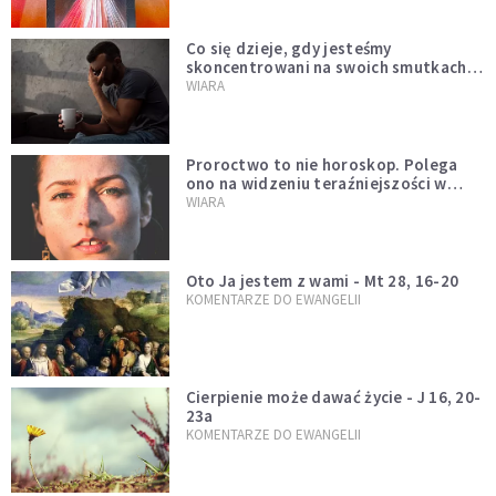
Co się dzieje, gdy jesteśmy
skoncentrowani na swoich smutkach?
Mówi o tym św. Jan
WIARA
Proroctwo to nie horoskop. Polega
ono na widzeniu teraźniejszości w
świetle przeszłości Jezusa
WIARA
Oto Ja jestem z wami - Mt 28, 16-20
KOMENTARZE DO EWANGELII
Cierpienie może dawać życie - J 16, 20-
23a
KOMENTARZE DO EWANGELII