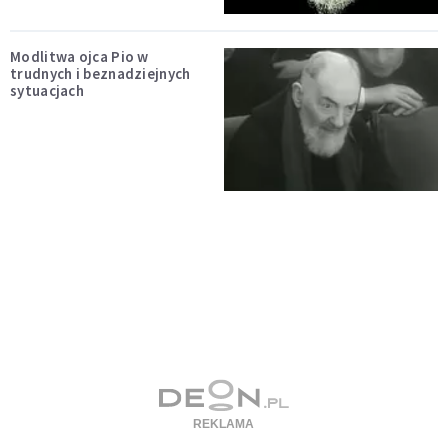
Modlitwa ojca Pio w
trudnych i beznadziejnych
sytuacjach