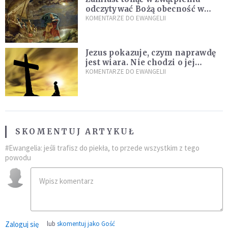
odczytywać Bożą obecność w
burzach codziennego życia
KOMENTARZE DO EWANGELII
Jezus pokazuje, czym naprawdę
jest wiara. Nie chodzi o jej
wielkość
KOMENTARZE DO EWANGELII
SKOMENTUJ ARTYKUŁ
#Ewangelia: jeśli trafisz do piekła, to przede wszystkim z tego
powodu
Zaloguj się
lub
skomentuj jako Gość