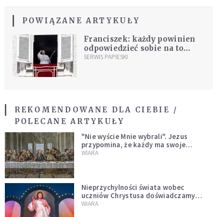
POWIĄZANE ARTYKUŁY
Franciszek: każdy powinien
odpowiedzieć sobie na to
pytanie - "kim dla mnie jest
SERWIS PAPIESKI
Jezus?" [PEŁNY TEKST]
REKOMENDOWANE DLA CIEBIE /
POLECANE ARTYKUŁY
"Nie wyście Mnie wybrali". Jezus
przypomina, że każdy ma swoje
miejsce i swoją misję
WIARA
Nieprzychylności świata wobec
uczniów Chrystusa doświadczamy
wszyscy, również dzisiaj
WIARA