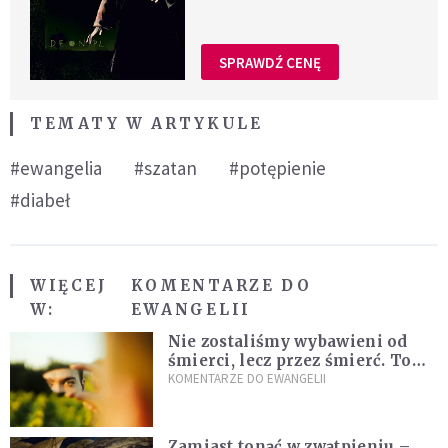
SPRAWDŹ CENĘ
TEMATY W ARTYKULE
#ewangelia
#szatan
#potępienie
#diabeł
WIĘCEJ
KOMENTARZE DO
W:
EWANGELII
Nie zostaliśmy wybawieni od
śmierci, lecz przez śmierć. To
jedna z największych tajemnic
KOMENTARZE DO EWANGELII
chrześcijaństwa
Zamiast tonąć w zwątpieniu –