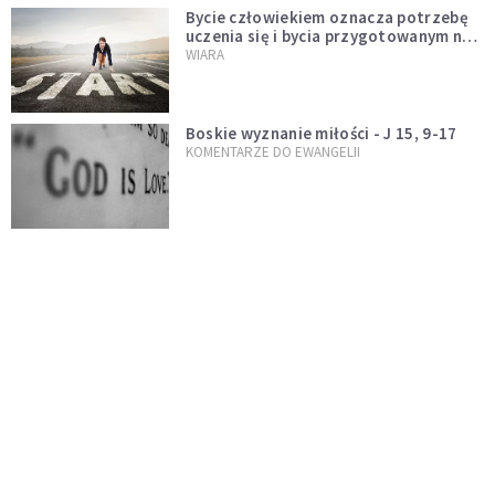
Bycie człowiekiem oznacza potrzebę
uczenia się i bycia przygotowanym na
nowość każdej sytuacji
WIARA
Boskie wyznanie miłości - J 15, 9-17
KOMENTARZE DO EWANGELII