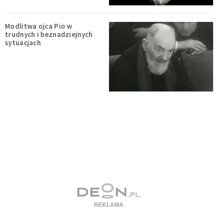
Modlitwa ojca Pio w
trudnych i beznadziejnych
sytuacjach