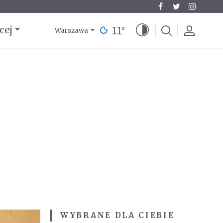
11
°
cej
Warszawa
WYBRANE DLA CIEBIE