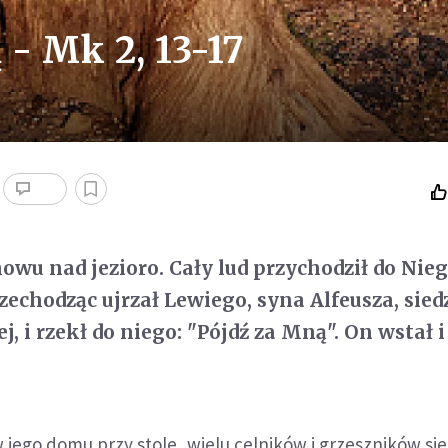
 - Mk 2, 13-17
owu nad jezioro. Cały lud przychodził do Nieg
rzechodząc ujrzał Lewiego, syna Alfeusza, sie
, i rzekł do niego: "Pójdź za Mną". On wstał i
w jego domu przy stole, wielu celników i grzeszników sie