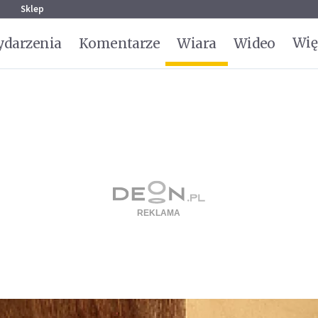
g
Sklep
Wię
darzenia
Komentarze
Wiara
Wideo