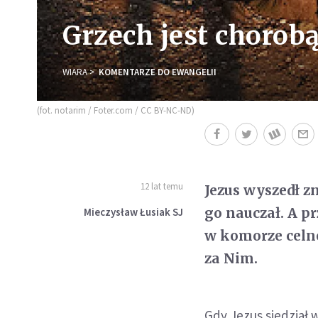
Grzech jest chorobą
WIARA
KOMENTARZE DO EWANGELII
(fot. notarim / Foter.com / CC BY-NC-ND)
12 lat temu
Jezus wyszedł zn
go nauczał. A p
Mieczysław Łusiak SJ
w komorze celnej
za Nim.
Gdy Jezus siedział 