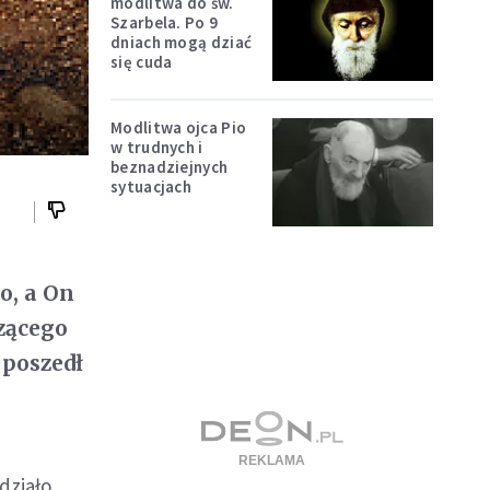
modlitwa do św.
Szarbela. Po 9
dniach mogą dziać
się cuda
Modlitwa ojca Pio
w trudnych i
beznadziejnych
sytuacjach
o, a On
dzącego
 poszedł
działo