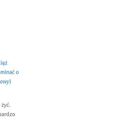
ciąż
ominać o
howy
)
 żyć.
 bardzo