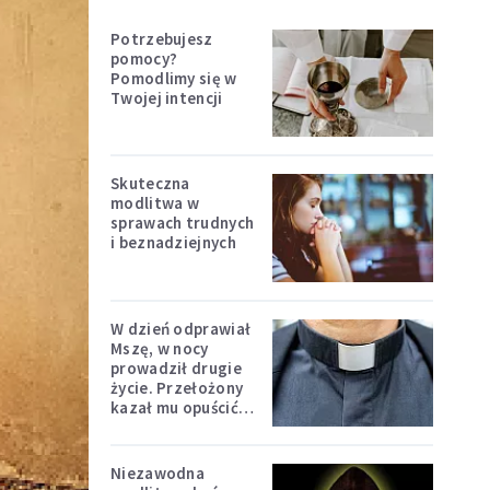
Potrzebujesz
pomocy?
Pomodlimy się w
Twojej intencji
Skuteczna
modlitwa w
sprawach trudnych
i beznadziejnych
W dzień odprawiał
Mszę, w nocy
prowadził drugie
życie. Przełożony
kazał mu opuścić
zakon
Niezawodna