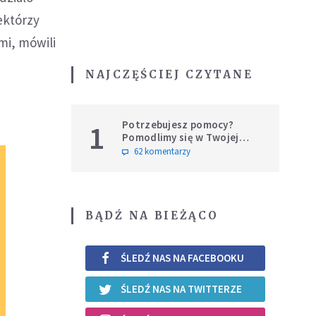
ektórzy
mi, mówili
NAJCZĘŚCIEJ CZYTANE
Potrzebujesz pomocy?
1
Pomodlimy się w Twojej
intencji
62 komentarzy
BĄDŹ NA BIEŻĄCO
ŚLEDŹ NAS NA FACEBOOKU
ŚLEDŹ NAS NA TWITTERZE