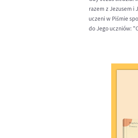
razem z Jezusem i J
uczeni w Piśmie spo
do Jego uczniów: "C