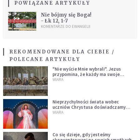
POWIĄZANE ARTYKUŁY
Nie bójmy się Boga!
- Łk 12, 1-7
KOMENTARZE DO EWANGELII
REKOMENDOWANE DLA CIEBIE /
POLECANE ARTYKUŁY
"Nie wyście Mnie wybrali". Jezus
przypomina, że każdy ma swoje
miejsce i swoją misję
WIARA
Nieprzychylności świata wobec
uczniów Chrystusa doświadczamy
wszyscy, również dzisiaj
WIARA
Co się dzieje, gdy jesteśmy
skoncentrowani na swoich smutkach?