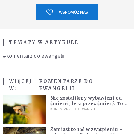
WSPOMÓŻ NAS
TEMATY W ARTYKULE
#komentarz do ewangelii
WIĘCEJ
KOMENTARZE DO
W:
EWANGELII
Nie zostaliśmy wybawieni od
śmierci, lecz przez śmierć. To
jedna z największych tajemnic
KOMENTARZE DO EWANGELII
chrześcijaństwa
Zamiast tonąć w zwątpieniu –