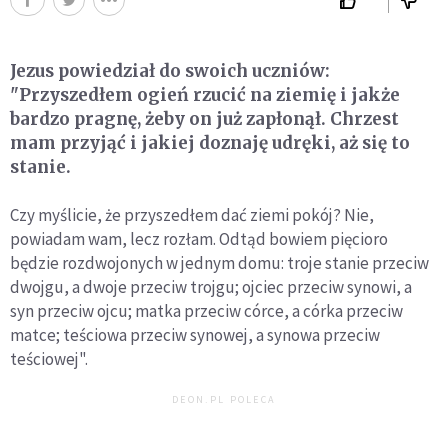
Jezus powiedział do swoich uczniów:
"Przyszedłem ogień rzucić na ziemię i jakże
bardzo pragnę, żeby on już zapłonął. Chrzest
mam przyjąć i jakiej doznaję udręki, aż się to
stanie.
Czy myślicie, że przyszedłem dać ziemi pokój? Nie,
powiadam wam, lecz rozłam. Odtąd bowiem pięcioro
będzie rozdwojonych w jednym domu: troje stanie przeciw
dwojgu, a dwoje przeciw trojgu; ojciec przeciw synowi, a
syn przeciw ojcu; matka przeciw córce, a córka przeciw
matce; teściowa przeciw synowej, a synowa przeciw
teściowej".
DEON.PL POLECA