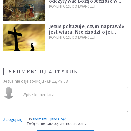
odczytywać Bożą obecność w
burzach codziennego życia
KOMENTARZE DO EWANGELII
Jezus pokazuje, czym naprawdę
jest wiara. Nie chodzi o jej
wielkość
KOMENTARZE DO EWANGELII
SKOMENTUJ ARTYKUŁ
Jezus nie daje spokoju - Łk 12, 49-53
Zaloguj się
lub
skomentuj jako Gość
Twój komentarz będzie moderowany