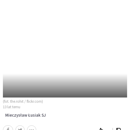
(fot. the.rohit / flickr.com)
13 lat temu
Mieczysław Łusiak SJ