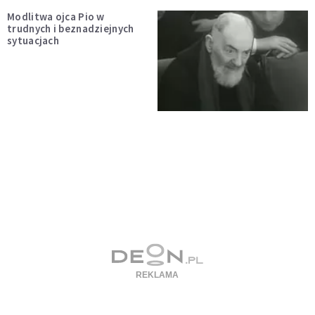
Modlitwa ojca Pio w
trudnych i beznadziejnych
sytuacjach