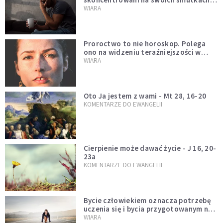
Mówi o tym św. Jan
WIARA
Proroctwo to nie horoskop. Polega
ono na widzeniu teraźniejszości w
świetle przeszłości Jezusa
WIARA
Oto Ja jestem z wami - Mt 28, 16-20
KOMENTARZE DO EWANGELII
Cierpienie może dawać życie - J 16, 20-
23a
KOMENTARZE DO EWANGELII
Bycie człowiekiem oznacza potrzebę
uczenia się i bycia przygotowanym na
nowość każdej sytuacji
WIARA